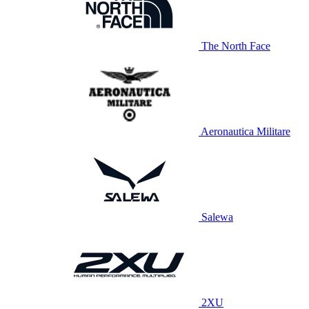
The North Face
Aeronautica Militare
Salewa
2XU