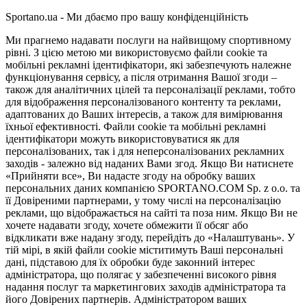
Sportano.ua - Ми дбаємо про вашу конфіденційність
Ми прагнемо надавати послуги на найвищому спортивному
рівні. З цією метою ми використовуємо файли cookie та
мобільні рекламні ідентифікатори, які забезпечують належне
функціонування сервісу, а після отримання Вашої згоди –
також для аналітичних цілей та персоналізації реклами, тобто
для відображення персоналізованого контенту та реклами,
адаптованих до Ваших інтересів, а також для вимірювання
їхньої ефективності. Файли cookie та мобільні рекламні
ідентифікатори можуть використовуватися як для
персоналізованих, так і для неперсоналізованих рекламних
заходів - залежно від наданих Вами згод. Якщо Ви натиснете
«Прийняти все», Ви надасте згоду на обробку ваших
персональних даних компанією SPORTANO.COM Sp. z o.o. та
її Довіреними партнерами, у тому числі на персоналізацію
реклами, що відображається на сайті та поза ним. Якщо Ви не
хочете надавати згоду, хочете обмежити її обсяг або
відкликати вже надану згоду, перейдіть до «Налаштувань». У
тій мірі, в якій файли cookie міститимуть Ваші персональні
дані, підставою для їх обробки буде законний інтерес
адміністратора, що полягає у забезпеченні високого рівня
надання послуг та маркетингових заходів адміністратора та
його Довірених партнерів. Адміністратором ваших