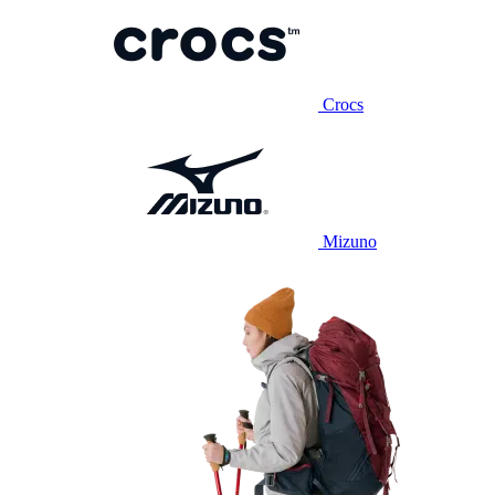
Crocs
Mizuno