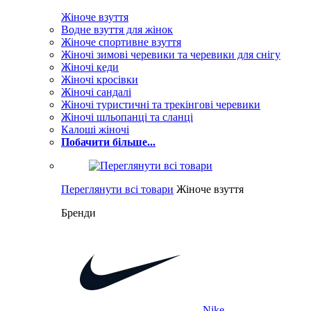
Жіноче взуття
Водне взуття для жінок
Жіноче спортивне взуття
Жіночі зимові черевики та черевики для снігу
Жіночі кеди
Жіночі кросівки
Жіночі сандалі
Жіночі туристичні та трекінгові черевики
Жіночі шльопанці та сланці
Калоші жіночі
Побачити більше...
Переглянути всі товари
Жіноче взуття
Бренди
Nike