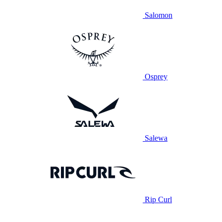
Salomon
Osprey
Salewa
Rip Curl