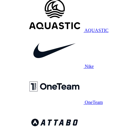
AQUASTIC
Nike
OneTeam