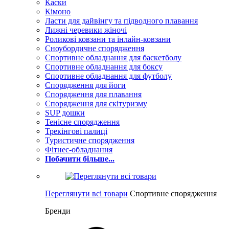
Каски
Кімоно
Ласти для дайвінгу та підводного плавання
Лижні черевики жіночі
Роликові ковзани та інлайн-ковзани
Сноубордичне спорядження
Спортивне обладнання для баскетболу
Спортивне обладнання для боксу
Спортивне обладнання для футболу
Спорядження для йоги
Спорядження для плавання
Спорядження для скітуризму
SUP дошки
Тенісне спорядження
Трекінгові палиці
Туристичне спорядження
Фітнес-обладнання
Побачити більше...
Переглянути всі товари
Спортивне спорядження
Бренди