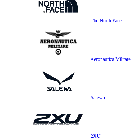
The North Face
Aeronautica Militare
Salewa
2XU