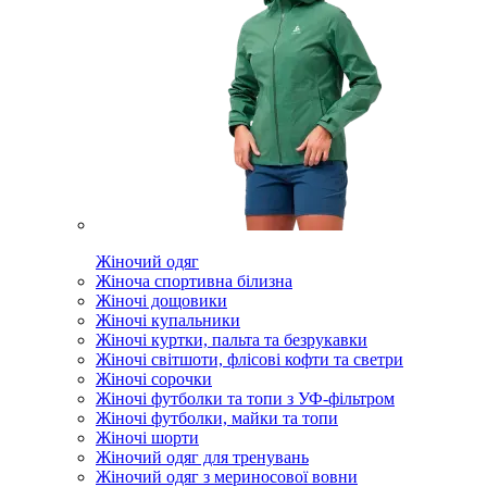
Жіночий одяг
Жіноча спортивна білизна
Жіночі дощовики
Жіночі купальники
Жіночі куртки, пальта та безрукавки
Жіночі світшоти, флісові кофти та светри
Жіночі сорочки
Жіночі футболки та топи з УФ-фільтром
Жіночі футболки, майки та топи
Жіночі шорти
Жіночий одяг для тренувань
Жіночий одяг з мериносової вовни