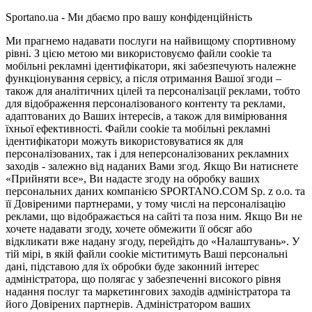
Sportano.ua - Ми дбаємо про вашу конфіденційність
Ми прагнемо надавати послуги на найвищому спортивному
рівні. З цією метою ми використовуємо файли cookie та
мобільні рекламні ідентифікатори, які забезпечують належне
функціонування сервісу, а після отримання Вашої згоди –
також для аналітичних цілей та персоналізації реклами, тобто
для відображення персоналізованого контенту та реклами,
адаптованих до Ваших інтересів, а також для вимірювання
їхньої ефективності. Файли cookie та мобільні рекламні
ідентифікатори можуть використовуватися як для
персоналізованих, так і для неперсоналізованих рекламних
заходів - залежно від наданих Вами згод. Якщо Ви натиснете
«Прийняти все», Ви надасте згоду на обробку ваших
персональних даних компанією SPORTANO.COM Sp. z o.o. та
її Довіреними партнерами, у тому числі на персоналізацію
реклами, що відображається на сайті та поза ним. Якщо Ви не
хочете надавати згоду, хочете обмежити її обсяг або
відкликати вже надану згоду, перейдіть до «Налаштувань». У
тій мірі, в якій файли cookie міститимуть Ваші персональні
дані, підставою для їх обробки буде законний інтерес
адміністратора, що полягає у забезпеченні високого рівня
надання послуг та маркетингових заходів адміністратора та
його Довірених партнерів. Адміністратором ваших