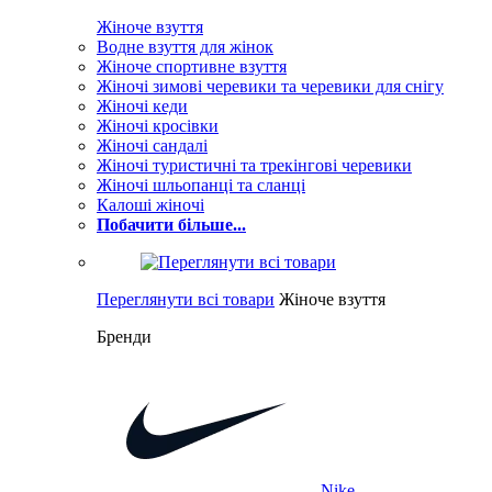
Жіноче взуття
Водне взуття для жінок
Жіноче спортивне взуття
Жіночі зимові черевики та черевики для снігу
Жіночі кеди
Жіночі кросівки
Жіночі сандалі
Жіночі туристичні та трекінгові черевики
Жіночі шльопанці та сланці
Калоші жіночі
Побачити більше...
Переглянути всі товари
Жіноче взуття
Бренди
Nike