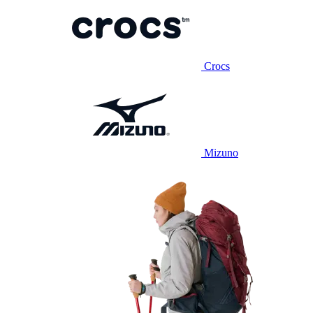
Crocs
Mizuno