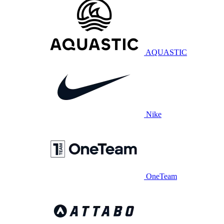
AQUASTIC
Nike
OneTeam