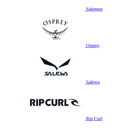
Salomon
Osprey
Salewa
Rip Curl