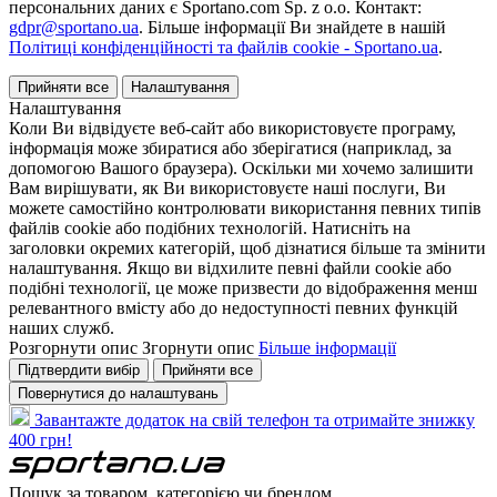
персональних даних є Sportano.com Sp. z o.o. Контакт:
gdpr@sportano.ua
. Більше інформації Ви знайдете в нашій
Політиці конфіденційності та файлів cookie - Sportano.ua
.
Прийняти все
Налаштування
Налаштування
Коли Ви відвідуєте веб-сайт або використовуєте програму,
інформація може збиратися або зберігатися (наприклад, за
допомогою Вашого браузера). Оскільки ми хочемо залишити
Вам вирішувати, як Ви використовуєте наші послуги, Ви
можете самостійно контролювати використання певних типів
файлів cookie або подібних технологій. Натисніть на
заголовки окремих категорій, щоб дізнатися більше та змінити
налаштування. Якщо ви відхилите певні файли cookie або
подібні технології, це може призвести до відображення менш
релевантного вмісту або до недоступності певних функцій
наших служб.
Розгорнути опис
Згорнути опис
Більше інформації
Підтвердити вибір
Прийняти все
Повернутися до налаштувань
Завантажте додаток на свій телефон та отримайте знижку
400 грн!
Пошук за товаром, категорією чи брендом