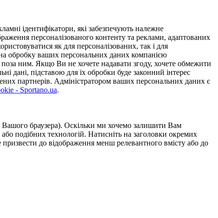
ламні ідентифікатори, які забезпечують належне
дображення персоналізованого контенту та реклами, адаптованих
ористовуватися як для персоналізованих, так і для
у на обробку ваших персональних даних компанією
 поза ним. Якщо Ви не хочете надавати згоду, хочете обмежити
ьні дані, підставою для їх обробки буде законний інтерес
ірених партнерів. Адміністратором ваших персональних даних є
kie - Sportano.ua
.
ою Вашого браузера). Оскільки ми хочемо залишити Вам
 або подібних технологій. Натисніть на заголовки окремих
же призвести до відображення менш релевантного вмісту або до