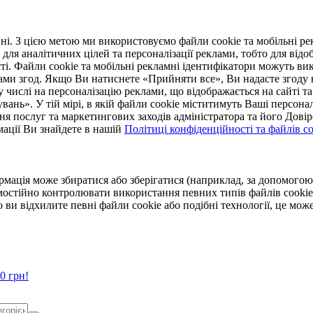
. З цією метою ми використовуємо файли cookie та мобільні рек
 для аналітичних цілей та персоналізації реклами, тобто для ві
ті. Файли cookie та мобільні рекламні ідентифікатори можуть вик
Вами згод. Якщо Ви натиснете «Прийняти все», Ви надасте згод
числі на персоналізацію реклами, що відображається на сайті та
увань». У тій мірі, в якій файли cookie міститимуть Ваші персонал
ння послуг та маркетингових заходів адміністратора та його Дов
мації Ви знайдете в нашій
Політиці конфіденційності та файлів coo
ормація може збиратися або зберігатися (наприклад, за допомог
мостійно контролювати використання певних типів файлів cookie
 ви відхилите певні файли cookie або подібні технології, це мо
0 грн!