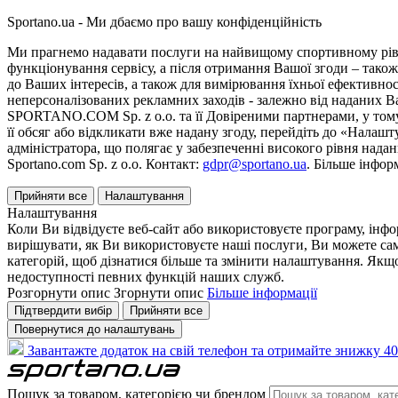
Sportano.ua - Ми дбаємо про вашу конфіденційність
Ми прагнемо надавати послуги на найвищому спортивному рівні
функціонування сервісу, а після отримання Вашої згоди – також
до Ваших інтересів, а також для вимірювання їхньої ефективнос
неперсоналізованих рекламних заходів - залежно від наданих 
SPORTANO.COM Sp. z o.o. та її Довіреними партнерами, у тому 
її обсяг або відкликати вже надану згоду, перейдіть до «Налашт
адміністратора, що полягає у забезпеченні високого рівня нада
Sportano.com Sp. z o.o. Контакт:
gdpr@sportano.ua
. Більше інфор
Прийняти все
Налаштування
Налаштування
Коли Ви відвідуєте веб-сайт або використовуєте програму, інф
вирішувати, як Ви використовуєте наші послуги, Ви можете са
категорій, щоб дізнатися більше та змінити налаштування. Якщо
недоступності певних функцій наших служб.
Розгорнути опис
Згорнути опис
Більше інформації
Підтвердити вибір
Прийняти все
Повернутися до налаштувань
Завантажте додаток на свій телефон та отримайте знижку 40
Пошук за товаром, категорією чи брендом