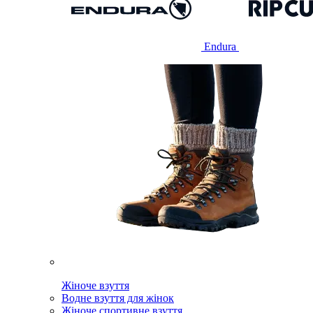
Endura
Жіноче взуття
Водне взуття для жінок
Жіноче спортивне взуття