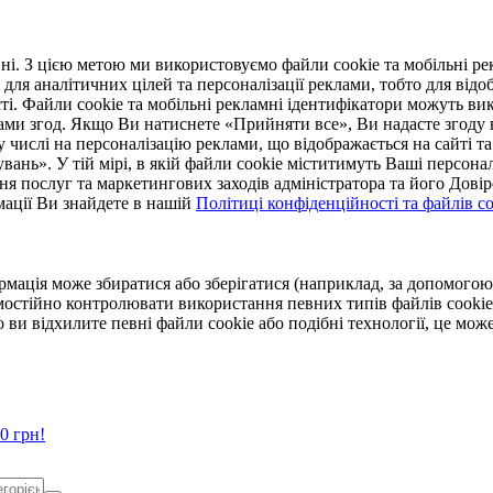
. З цією метою ми використовуємо файли cookie та мобільні рек
 для аналітичних цілей та персоналізації реклами, тобто для ві
ті. Файли cookie та мобільні рекламні ідентифікатори можуть вик
Вами згод. Якщо Ви натиснете «Прийняти все», Ви надасте згод
числі на персоналізацію реклами, що відображається на сайті та
увань». У тій мірі, в якій файли cookie міститимуть Ваші персонал
ння послуг та маркетингових заходів адміністратора та його Дов
мації Ви знайдете в нашій
Політиці конфіденційності та файлів coo
ормація може збиратися або зберігатися (наприклад, за допомог
мостійно контролювати використання певних типів файлів cookie
 ви відхилите певні файли cookie або подібні технології, це мо
0 грн!