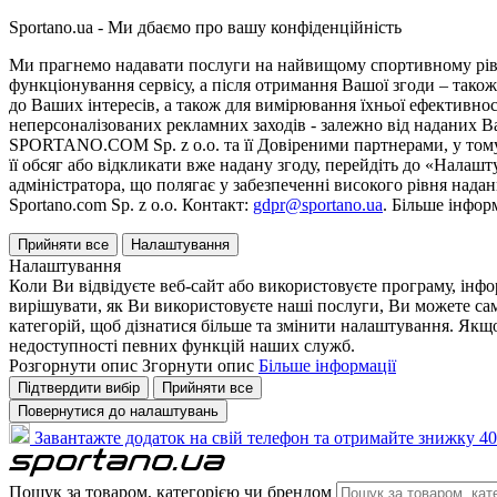
Sportano.ua - Ми дбаємо про вашу конфіденційність
Ми прагнемо надавати послуги на найвищому спортивному рівні
функціонування сервісу, а після отримання Вашої згоди – також
до Ваших інтересів, а також для вимірювання їхньої ефективнос
неперсоналізованих рекламних заходів - залежно від наданих 
SPORTANO.COM Sp. z o.o. та її Довіреними партнерами, у тому 
її обсяг або відкликати вже надану згоду, перейдіть до «Налашт
адміністратора, що полягає у забезпеченні високого рівня нада
Sportano.com Sp. z o.o. Контакт:
gdpr@sportano.ua
. Більше інфор
Прийняти все
Налаштування
Налаштування
Коли Ви відвідуєте веб-сайт або використовуєте програму, інф
вирішувати, як Ви використовуєте наші послуги, Ви можете са
категорій, щоб дізнатися більше та змінити налаштування. Якщо
недоступності певних функцій наших служб.
Розгорнути опис
Згорнути опис
Більше інформації
Підтвердити вибір
Прийняти все
Повернутися до налаштувань
Завантажте додаток на свій телефон та отримайте знижку 40
Пошук за товаром, категорією чи брендом