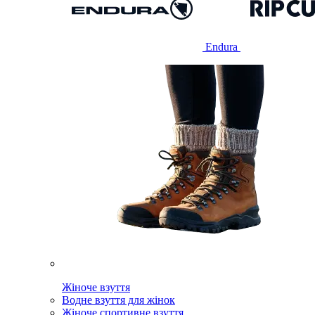
Endura
Жіноче взуття
Водне взуття для жінок
Жіноче спортивне взуття