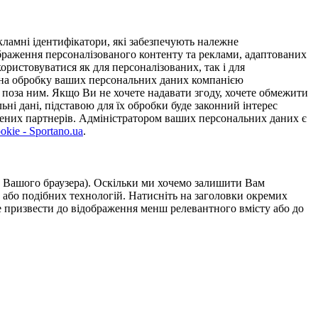
ламні ідентифікатори, які забезпечують належне
дображення персоналізованого контенту та реклами, адаптованих
ористовуватися як для персоналізованих, так і для
у на обробку ваших персональних даних компанією
 поза ним. Якщо Ви не хочете надавати згоду, хочете обмежити
ьні дані, підставою для їх обробки буде законний інтерес
ірених партнерів. Адміністратором ваших персональних даних є
kie - Sportano.ua
.
ою Вашого браузера). Оскільки ми хочемо залишити Вам
 або подібних технологій. Натисніть на заголовки окремих
же призвести до відображення менш релевантного вмісту або до