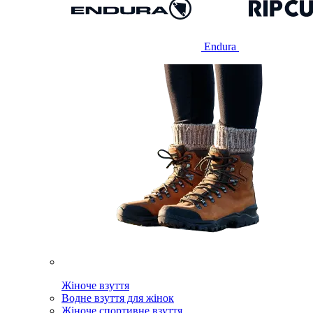
Endura
Жіноче взуття
Водне взуття для жінок
Жіноче спортивне взуття