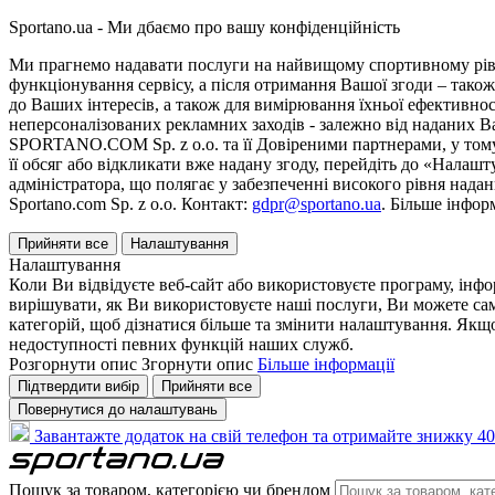
Sportano.ua - Ми дбаємо про вашу конфіденційність
Ми прагнемо надавати послуги на найвищому спортивному рівні
функціонування сервісу, а після отримання Вашої згоди – також
до Ваших інтересів, а також для вимірювання їхньої ефективнос
неперсоналізованих рекламних заходів - залежно від наданих 
SPORTANO.COM Sp. z o.o. та її Довіреними партнерами, у тому 
її обсяг або відкликати вже надану згоду, перейдіть до «Налашт
адміністратора, що полягає у забезпеченні високого рівня нада
Sportano.com Sp. z o.o. Контакт:
gdpr@sportano.ua
. Більше інфор
Прийняти все
Налаштування
Налаштування
Коли Ви відвідуєте веб-сайт або використовуєте програму, інф
вирішувати, як Ви використовуєте наші послуги, Ви можете са
категорій, щоб дізнатися більше та змінити налаштування. Якщо
недоступності певних функцій наших служб.
Розгорнути опис
Згорнути опис
Більше інформації
Підтвердити вибір
Прийняти все
Повернутися до налаштувань
Завантажте додаток на свій телефон та отримайте знижку 40
Пошук за товаром, категорією чи брендом