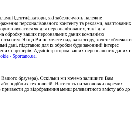
ламні ідентифікатори, які забезпечують належне
дображення персоналізованого контенту та реклами, адаптованих
ористовуватися як для персоналізованих, так і для
у на обробку ваших персональних даних компанією
 поза ним. Якщо Ви не хочете надавати згоду, хочете обмежити
ьні дані, підставою для їх обробки буде законний інтерес
ірених партнерів. Адміністратором ваших персональних даних є
kie - Sportano.ua
.
ою Вашого браузера). Оскільки ми хочемо залишити Вам
 або подібних технологій. Натисніть на заголовки окремих
же призвести до відображення менш релевантного вмісту або до