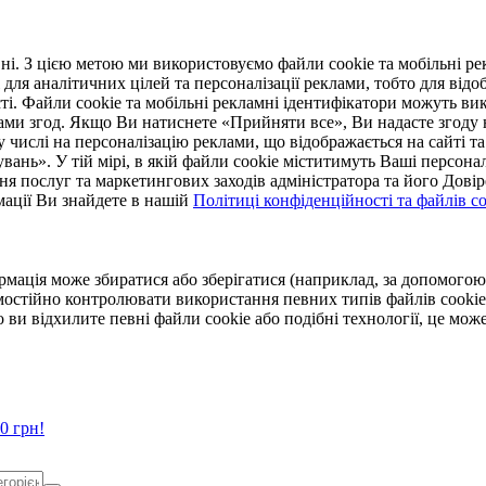
. З цією метою ми використовуємо файли cookie та мобільні рек
 для аналітичних цілей та персоналізації реклами, тобто для ві
ті. Файли cookie та мобільні рекламні ідентифікатори можуть вик
Вами згод. Якщо Ви натиснете «Прийняти все», Ви надасте згод
числі на персоналізацію реклами, що відображається на сайті та
увань». У тій мірі, в якій файли cookie міститимуть Ваші персонал
ння послуг та маркетингових заходів адміністратора та його Дов
мації Ви знайдете в нашій
Політиці конфіденційності та файлів coo
ормація може збиратися або зберігатися (наприклад, за допомог
мостійно контролювати використання певних типів файлів cookie
 ви відхилите певні файли cookie або подібні технології, це мо
0 грн!