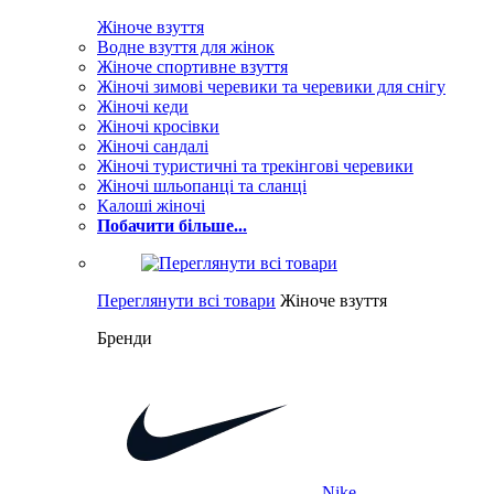
Жіноче взуття
Водне взуття для жінок
Жіноче спортивне взуття
Жіночі зимові черевики та черевики для снігу
Жіночі кеди
Жіночі кросівки
Жіночі сандалі
Жіночі туристичні та трекінгові черевики
Жіночі шльопанці та сланці
Калоші жіночі
Побачити більше...
Переглянути всі товари
Жіноче взуття
Бренди
Nike