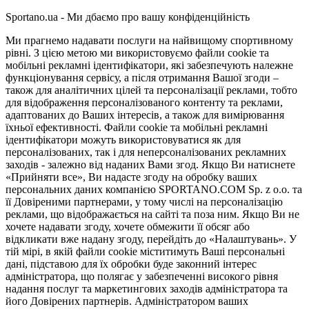
Sportano.ua - Ми дбаємо про вашу конфіденційність
Ми прагнемо надавати послуги на найвищому спортивному
рівні. З цією метою ми використовуємо файли cookie та
мобільні рекламні ідентифікатори, які забезпечують належне
функціонування сервісу, а після отримання Вашої згоди –
також для аналітичних цілей та персоналізації реклами, тобто
для відображення персоналізованого контенту та реклами,
адаптованих до Ваших інтересів, а також для вимірювання
їхньої ефективності. Файли cookie та мобільні рекламні
ідентифікатори можуть використовуватися як для
персоналізованих, так і для неперсоналізованих рекламних
заходів - залежно від наданих Вами згод. Якщо Ви натиснете
«Прийняти все», Ви надасте згоду на обробку ваших
персональних даних компанією SPORTANO.COM Sp. z o.o. та
її Довіреними партнерами, у тому числі на персоналізацію
реклами, що відображається на сайті та поза ним. Якщо Ви не
хочете надавати згоду, хочете обмежити її обсяг або
відкликати вже надану згоду, перейдіть до «Налаштувань». У
тій мірі, в якій файли cookie міститимуть Ваші персональні
дані, підставою для їх обробки буде законний інтерес
адміністратора, що полягає у забезпеченні високого рівня
надання послуг та маркетингових заходів адміністратора та
його Довірених партнерів. Адміністратором ваших