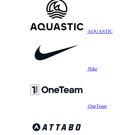
AQUASTIC
Nike
OneTeam