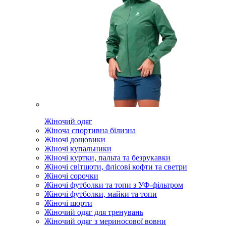
Жіночий одяг
Жіноча спортивна білизна
Жіночі дощовики
Жіночі купальники
Жіночі куртки, пальта та безрукавки
Жіночі світшоти, флісові кофти та светри
Жіночі сорочки
Жіночі футболки та топи з УФ-фільтром
Жіночі футболки, майки та топи
Жіночі шорти
Жіночий одяг для тренувань
Жіночий одяг з мериносової вовни