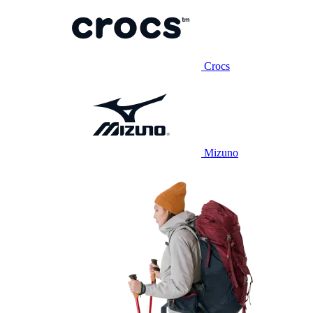
Crocs
Mizuno