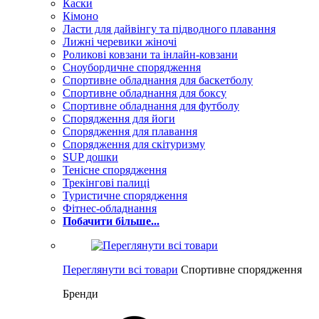
Каски
Кімоно
Ласти для дайвінгу та підводного плавання
Лижні черевики жіночі
Роликові ковзани та інлайн-ковзани
Сноубордичне спорядження
Спортивне обладнання для баскетболу
Спортивне обладнання для боксу
Спортивне обладнання для футболу
Спорядження для йоги
Спорядження для плавання
Спорядження для скітуризму
SUP дошки
Тенісне спорядження
Трекінгові палиці
Туристичне спорядження
Фітнес-обладнання
Побачити більше...
Переглянути всі товари
Спортивне спорядження
Бренди