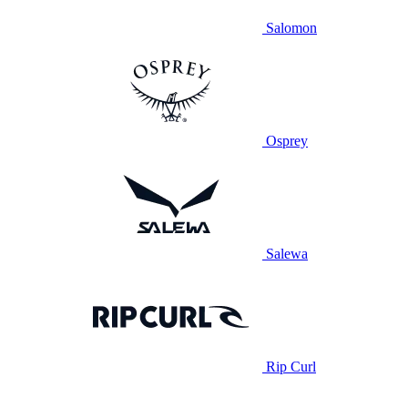
Salomon
Osprey
Salewa
Rip Curl