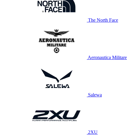
The North Face
Aeronautica Militare
Salewa
2XU