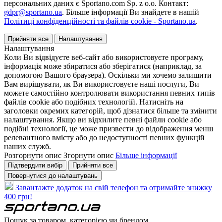
персональних даних є Sportano.com Sp. z o.o. Контакт:
gdpr@sportano.ua
. Більше інформації Ви знайдете в нашій
Політиці конфіденційності та файлів cookie - Sportano.ua
.
Прийняти все
Налаштування
Налаштування
Коли Ви відвідуєте веб-сайт або використовуєте програму,
інформація може збиратися або зберігатися (наприклад, за
допомогою Вашого браузера). Оскільки ми хочемо залишити
Вам вирішувати, як Ви використовуєте наші послуги, Ви
можете самостійно контролювати використання певних типів
файлів cookie або подібних технологій. Натисніть на
заголовки окремих категорій, щоб дізнатися більше та змінити
налаштування. Якщо ви відхилите певні файли cookie або
подібні технології, це може призвести до відображення менш
релевантного вмісту або до недоступності певних функцій
наших служб.
Розгорнути опис
Згорнути опис
Більше інформації
Підтвердити вибір
Прийняти все
Повернутися до налаштувань
Завантажте додаток на свій телефон та отримайте знижку
400 грн!
Пошук за товаром, категорією чи брендом