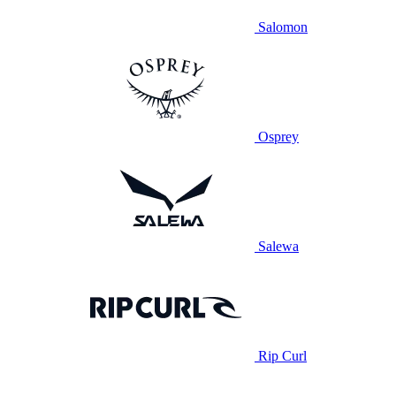
Salomon
Osprey
Salewa
Rip Curl