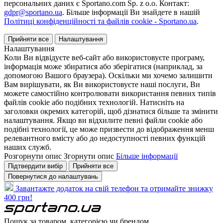
персональних даних є Sportano.com Sp. z o.o. Контакт:
gdpr@sportano.ua
. Більше інформації Ви знайдете в нашій
Політиці конфіденційності та файлів cookie - Sportano.ua
.
Прийняти все
Налаштування
Налаштування
Коли Ви відвідуєте веб-сайт або використовуєте програму,
інформація може збиратися або зберігатися (наприклад, за
допомогою Вашого браузера). Оскільки ми хочемо залишити
Вам вирішувати, як Ви використовуєте наші послуги, Ви
можете самостійно контролювати використання певних типів
файлів cookie або подібних технологій. Натисніть на
заголовки окремих категорій, щоб дізнатися більше та змінити
налаштування. Якщо ви відхилите певні файли cookie або
подібні технології, це може призвести до відображення менш
релевантного вмісту або до недоступності певних функцій
наших служб.
Розгорнути опис
Згорнути опис
Більше інформації
Підтвердити вибір
Прийняти все
Повернутися до налаштувань
Завантажте додаток на свій телефон та отримайте знижку
400 грн!
Пошук за товаром, категорією чи брендом