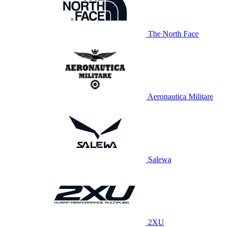
The North Face
Aeronautica Militare
Salewa
2XU