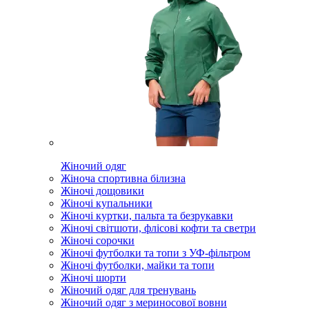
Жіночий одяг
Жіноча спортивна білизна
Жіночі дощовики
Жіночі купальники
Жіночі куртки, пальта та безрукавки
Жіночі світшоти, флісові кофти та светри
Жіночі сорочки
Жіночі футболки та топи з УФ-фільтром
Жіночі футболки, майки та топи
Жіночі шорти
Жіночий одяг для тренувань
Жіночий одяг з мериносової вовни