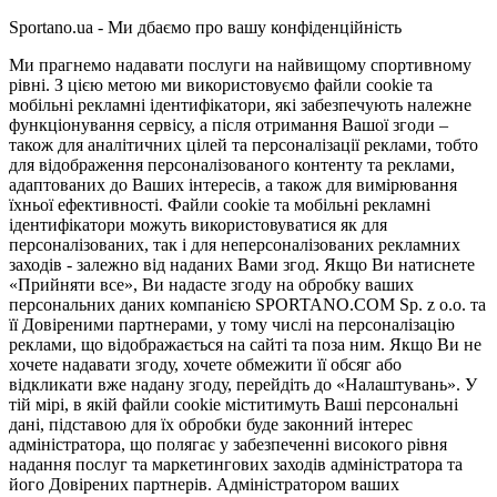
Sportano.ua - Ми дбаємо про вашу конфіденційність
Ми прагнемо надавати послуги на найвищому спортивному
рівні. З цією метою ми використовуємо файли cookie та
мобільні рекламні ідентифікатори, які забезпечують належне
функціонування сервісу, а після отримання Вашої згоди –
також для аналітичних цілей та персоналізації реклами, тобто
для відображення персоналізованого контенту та реклами,
адаптованих до Ваших інтересів, а також для вимірювання
їхньої ефективності. Файли cookie та мобільні рекламні
ідентифікатори можуть використовуватися як для
персоналізованих, так і для неперсоналізованих рекламних
заходів - залежно від наданих Вами згод. Якщо Ви натиснете
«Прийняти все», Ви надасте згоду на обробку ваших
персональних даних компанією SPORTANO.COM Sp. z o.o. та
її Довіреними партнерами, у тому числі на персоналізацію
реклами, що відображається на сайті та поза ним. Якщо Ви не
хочете надавати згоду, хочете обмежити її обсяг або
відкликати вже надану згоду, перейдіть до «Налаштувань». У
тій мірі, в якій файли cookie міститимуть Ваші персональні
дані, підставою для їх обробки буде законний інтерес
адміністратора, що полягає у забезпеченні високого рівня
надання послуг та маркетингових заходів адміністратора та
його Довірених партнерів. Адміністратором ваших