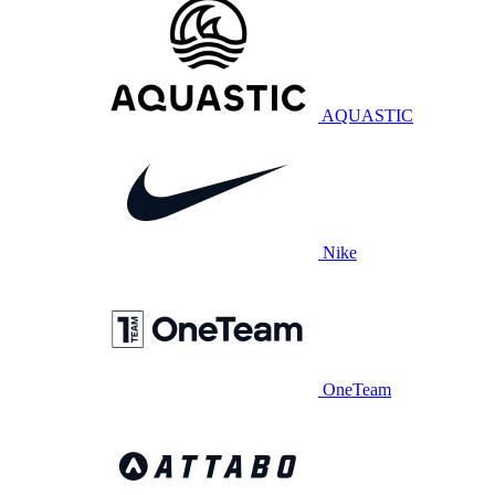
AQUASTIC
Nike
OneTeam