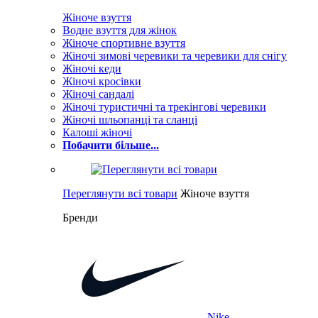
Жіноче взуття
Водне взуття для жінок
Жіноче спортивне взуття
Жіночі зимові черевики та черевики для снігу
Жіночі кеди
Жіночі кросівки
Жіночі сандалі
Жіночі туристичні та трекінгові черевики
Жіночі шльопанці та сланці
Калоші жіночі
Побачити більше...
Переглянути всі товари
Жіноче взуття
Бренди
Nike