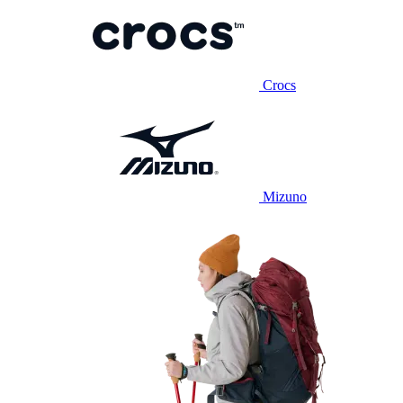
Crocs
Mizuno