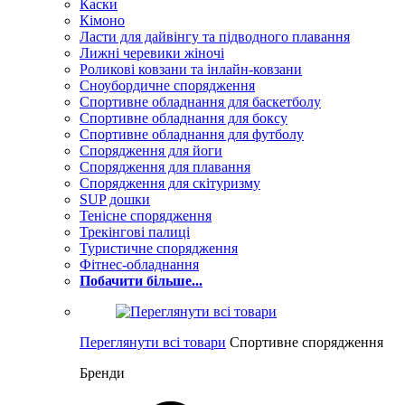
Каски
Кімоно
Ласти для дайвінгу та підводного плавання
Лижні черевики жіночі
Роликові ковзани та інлайн-ковзани
Сноубордичне спорядження
Спортивне обладнання для баскетболу
Спортивне обладнання для боксу
Спортивне обладнання для футболу
Спорядження для йоги
Спорядження для плавання
Спорядження для скітуризму
SUP дошки
Тенісне спорядження
Трекінгові палиці
Туристичне спорядження
Фітнес-обладнання
Побачити більше...
Переглянути всі товари
Спортивне спорядження
Бренди