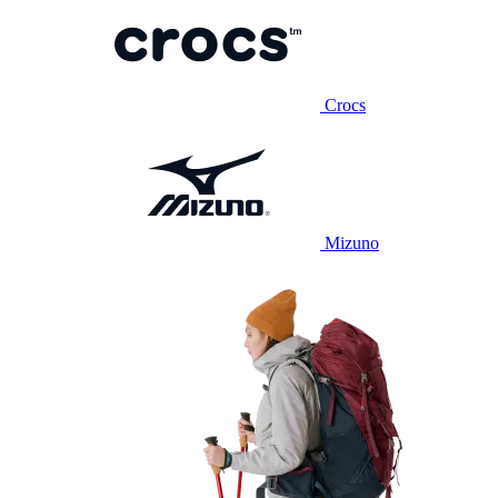
Crocs
Mizuno