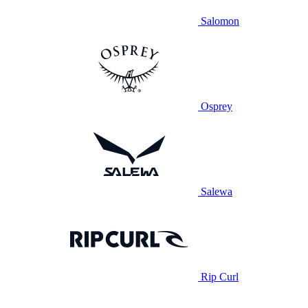
Salomon
Osprey
Salewa
Rip Curl