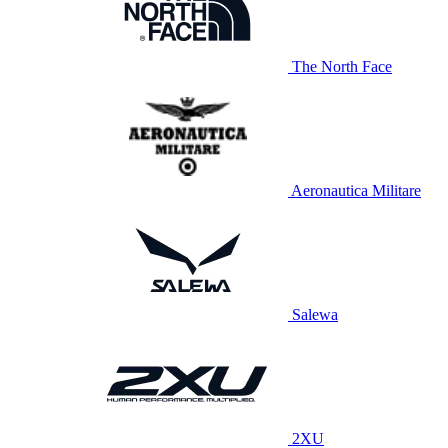
The North Face
Aeronautica Militare
Salewa
2XU