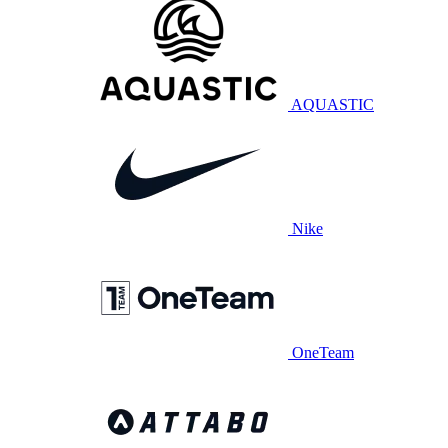
AQUASTIC
Nike
OneTeam