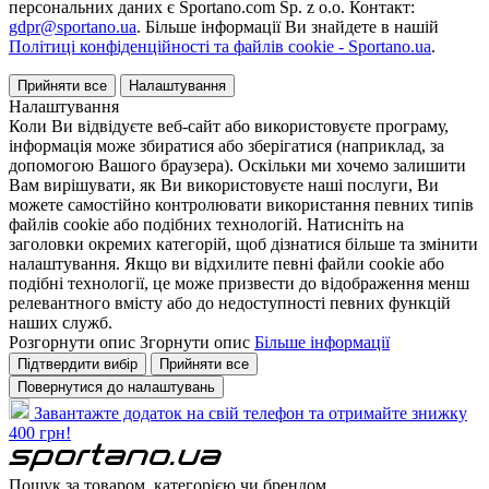
персональних даних є Sportano.com Sp. z o.o. Контакт:
gdpr@sportano.ua
. Більше інформації Ви знайдете в нашій
Політиці конфіденційності та файлів cookie - Sportano.ua
.
Прийняти все
Налаштування
Налаштування
Коли Ви відвідуєте веб-сайт або використовуєте програму,
інформація може збиратися або зберігатися (наприклад, за
допомогою Вашого браузера). Оскільки ми хочемо залишити
Вам вирішувати, як Ви використовуєте наші послуги, Ви
можете самостійно контролювати використання певних типів
файлів cookie або подібних технологій. Натисніть на
заголовки окремих категорій, щоб дізнатися більше та змінити
налаштування. Якщо ви відхилите певні файли cookie або
подібні технології, це може призвести до відображення менш
релевантного вмісту або до недоступності певних функцій
наших служб.
Розгорнути опис
Згорнути опис
Більше інформації
Підтвердити вибір
Прийняти все
Повернутися до налаштувань
Завантажте додаток на свій телефон та отримайте знижку
400 грн!
Пошук за товаром, категорією чи брендом