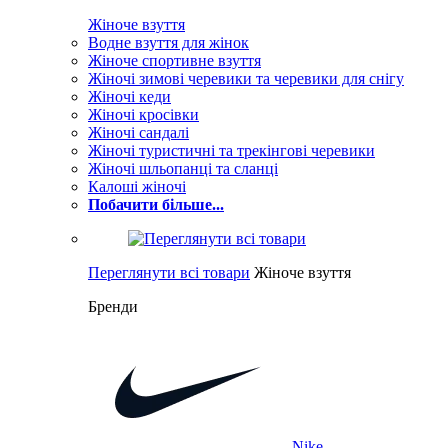
Жіноче взуття
Водне взуття для жінок
Жіноче спортивне взуття
Жіночі зимові черевики та черевики для снігу
Жіночі кеди
Жіночі кросівки
Жіночі сандалі
Жіночі туристичні та трекінгові черевики
Жіночі шльопанці та сланці
Калоші жіночі
Побачити більше...
Переглянути всі товари
Жіноче взуття
Бренди
Nike