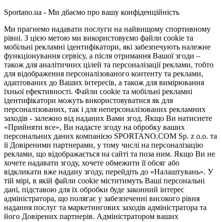
Sportano.ua - Ми дбаємо про вашу конфіденційність
Ми прагнемо надавати послуги на найвищому спортивному
рівні. З цією метою ми використовуємо файли cookie та
мобільні рекламні ідентифікатори, які забезпечують належне
функціонування сервісу, а після отримання Вашої згоди –
також для аналітичних цілей та персоналізації реклами, тобто
для відображення персоналізованого контенту та реклами,
адаптованих до Ваших інтересів, а також для вимірювання
їхньої ефективності. Файли cookie та мобільні рекламні
ідентифікатори можуть використовуватися як для
персоналізованих, так і для неперсоналізованих рекламних
заходів - залежно від наданих Вами згод. Якщо Ви натиснете
«Прийняти все», Ви надасте згоду на обробку ваших
персональних даних компанією SPORTANO.COM Sp. z o.o. та
її Довіреними партнерами, у тому числі на персоналізацію
реклами, що відображається на сайті та поза ним. Якщо Ви не
хочете надавати згоду, хочете обмежити її обсяг або
відкликати вже надану згоду, перейдіть до «Налаштувань». У
тій мірі, в якій файли cookie міститимуть Ваші персональні
дані, підставою для їх обробки буде законний інтерес
адміністратора, що полягає у забезпеченні високого рівня
надання послуг та маркетингових заходів адміністратора та
його Довірених партнерів. Адміністратором ваших