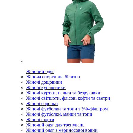
Жіночий одяг
Жіноча спортивна білизна
Жіночі дощовики
Жіночі купальники
Жіночі куртки, пальта та безрукавки
Жіночі світшоти, флісові кофти та светри
Жіночі сорочки
Жіночі футболки та топи з УФ-фільтром
Жіночі футболки, майки та топи
Жіночі шорти
Жіночий одяг для тренувань
Жіночий одяг з мериносової вовни