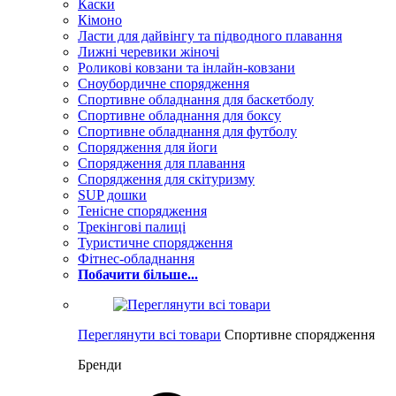
Каски
Кімоно
Ласти для дайвінгу та підводного плавання
Лижні черевики жіночі
Роликові ковзани та інлайн-ковзани
Сноубордичне спорядження
Спортивне обладнання для баскетболу
Спортивне обладнання для боксу
Спортивне обладнання для футболу
Спорядження для йоги
Спорядження для плавання
Спорядження для скітуризму
SUP дошки
Тенісне спорядження
Трекінгові палиці
Туристичне спорядження
Фітнес-обладнання
Побачити більше...
Переглянути всі товари
Спортивне спорядження
Бренди