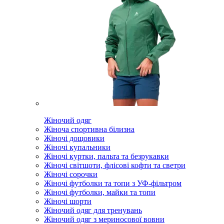
Жіночий одяг
Жіноча спортивна білизна
Жіночі дощовики
Жіночі купальники
Жіночі куртки, пальта та безрукавки
Жіночі світшоти, флісові кофти та светри
Жіночі сорочки
Жіночі футболки та топи з УФ-фільтром
Жіночі футболки, майки та топи
Жіночі шорти
Жіночий одяг для тренувань
Жіночий одяг з мериносової вовни