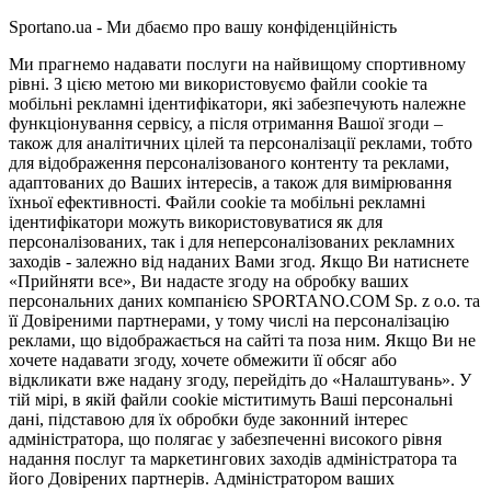
Sportano.ua - Ми дбаємо про вашу конфіденційність
Ми прагнемо надавати послуги на найвищому спортивному
рівні. З цією метою ми використовуємо файли cookie та
мобільні рекламні ідентифікатори, які забезпечують належне
функціонування сервісу, а після отримання Вашої згоди –
також для аналітичних цілей та персоналізації реклами, тобто
для відображення персоналізованого контенту та реклами,
адаптованих до Ваших інтересів, а також для вимірювання
їхньої ефективності. Файли cookie та мобільні рекламні
ідентифікатори можуть використовуватися як для
персоналізованих, так і для неперсоналізованих рекламних
заходів - залежно від наданих Вами згод. Якщо Ви натиснете
«Прийняти все», Ви надасте згоду на обробку ваших
персональних даних компанією SPORTANO.COM Sp. z o.o. та
її Довіреними партнерами, у тому числі на персоналізацію
реклами, що відображається на сайті та поза ним. Якщо Ви не
хочете надавати згоду, хочете обмежити її обсяг або
відкликати вже надану згоду, перейдіть до «Налаштувань». У
тій мірі, в якій файли cookie міститимуть Ваші персональні
дані, підставою для їх обробки буде законний інтерес
адміністратора, що полягає у забезпеченні високого рівня
надання послуг та маркетингових заходів адміністратора та
його Довірених партнерів. Адміністратором ваших