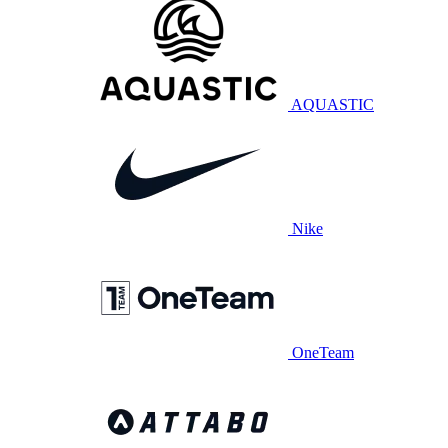
AQUASTIC
Nike
OneTeam