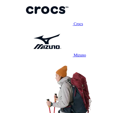
Crocs
Mizuno