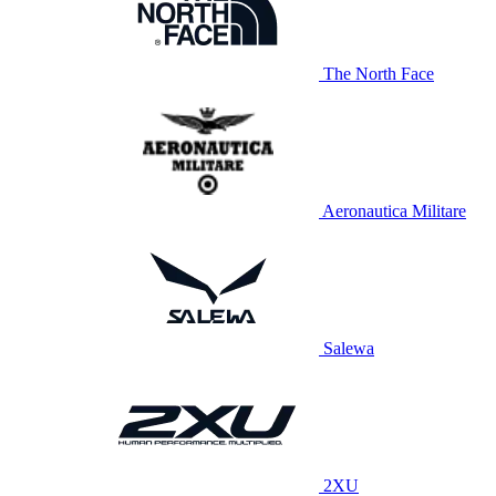
The North Face
Aeronautica Militare
Salewa
2XU