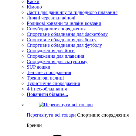
Каски
Кімоно
Ласти для дайвінгу та підводного плавання
Лижні черевики жіночі
Роликові ковзани та інлайн-ковзани
Сноубордичне спорядження
Спортивне обладнання для баскетболу
Спортивне обладнання для боксу
Спортивне обладнання для футболу
Спорядження для йоги
Спорядження для плавання
Спорядження для скітуризму
SUP дошки
Тенісне спорядження
Трекінгові палиці
Туристичне спорядження
Фітнес-обладнання
Побачити більше...
Переглянути всі товари
Спортивне спорядження
Бренди