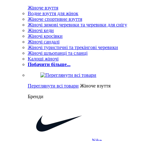
Жіноче взуття
Водне взуття для жінок
Жіноче спортивне взуття
Жіночі зимові черевики та черевики для снігу
Жіночі кеди
Жіночі кросівки
Жіночі сандалі
Жіночі туристичні та трекінгові черевики
Жіночі шльопанці та сланці
Калоші жіночі
Побачити більше...
Переглянути всі товари
Жіноче взуття
Бренди
Nike