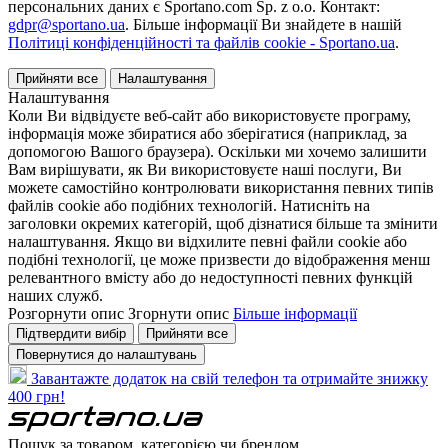
персональних даних є Sportano.com Sp. z o.o. Контакт:
gdpr@sportano.ua
. Більше інформації Ви знайдете в нашій
Політиці конфіденційності та файлів cookie - Sportano.ua
.
Прийняти все
Налаштування
Налаштування
Коли Ви відвідуєте веб-сайт або використовуєте програму,
інформація може збиратися або зберігатися (наприклад, за
допомогою Вашого браузера). Оскільки ми хочемо залишити
Вам вирішувати, як Ви використовуєте наші послуги, Ви
можете самостійно контролювати використання певних типів
файлів cookie або подібних технологій. Натисніть на
заголовки окремих категорій, щоб дізнатися більше та змінити
налаштування. Якщо ви відхилите певні файли cookie або
подібні технології, це може призвести до відображення менш
релевантного вмісту або до недоступності певних функцій
наших служб.
Розгорнути опис
Згорнути опис
Більше інформації
Підтвердити вибір
Прийняти все
Повернутися до налаштувань
Завантажте додаток на свій телефон та отримайте знижку
400 грн!
Пошук за товаром, категорією чи брендом