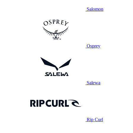
Salomon
Osprey
Salewa
Rip Curl