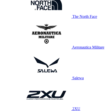
The North Face
Aeronautica Militare
Salewa
2XU