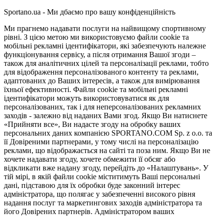
Sportano.ua - Ми дбаємо про вашу конфіденційність
Ми прагнемо надавати послуги на найвищому спортивному
рівні. З цією метою ми використовуємо файли cookie та
мобільні рекламні ідентифікатори, які забезпечують належне
функціонування сервісу, а після отримання Вашої згоди –
також для аналітичних цілей та персоналізації реклами, тобто
для відображення персоналізованого контенту та реклами,
адаптованих до Ваших інтересів, а також для вимірювання
їхньої ефективності. Файли cookie та мобільні рекламні
ідентифікатори можуть використовуватися як для
персоналізованих, так і для неперсоналізованих рекламних
заходів - залежно від наданих Вами згод. Якщо Ви натиснете
«Прийняти все», Ви надасте згоду на обробку ваших
персональних даних компанією SPORTANO.COM Sp. z o.o. та
її Довіреними партнерами, у тому числі на персоналізацію
реклами, що відображається на сайті та поза ним. Якщо Ви не
хочете надавати згоду, хочете обмежити її обсяг або
відкликати вже надану згоду, перейдіть до «Налаштувань». У
тій мірі, в якій файли cookie міститимуть Ваші персональні
дані, підставою для їх обробки буде законний інтерес
адміністратора, що полягає у забезпеченні високого рівня
надання послуг та маркетингових заходів адміністратора та
його Довірених партнерів. Адміністратором ваших