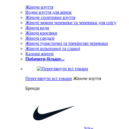
Жіноче взуття
Водне взуття для жінок
Жіноче спортивне взуття
Жіночі зимові черевики та черевики для снігу
Жіночі кеди
Жіночі кросівки
Жіночі сандалі
Жіночі туристичні та трекінгові черевики
Жіночі шльопанці та сланці
Калоші жіночі
Побачити більше...
Переглянути всі товари
Жіноче взуття
Бренди
Nike