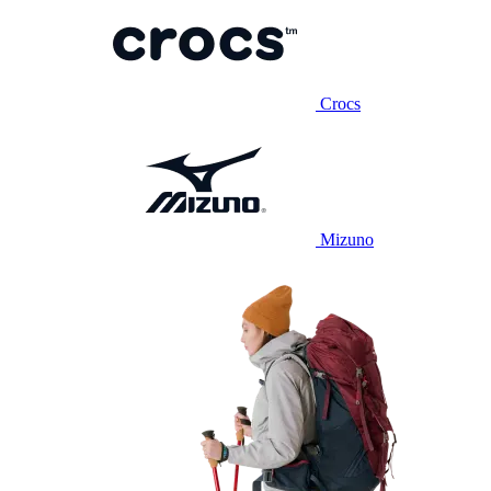
Crocs
Mizuno