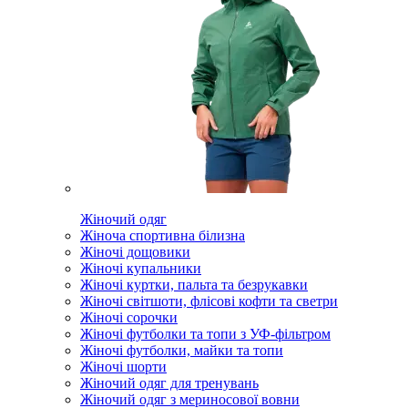
Жіночий одяг
Жіноча спортивна білизна
Жіночі дощовики
Жіночі купальники
Жіночі куртки, пальта та безрукавки
Жіночі світшоти, флісові кофти та светри
Жіночі сорочки
Жіночі футболки та топи з УФ-фільтром
Жіночі футболки, майки та топи
Жіночі шорти
Жіночий одяг для тренувань
Жіночий одяг з мериносової вовни