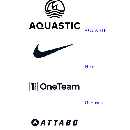
AQUASTIC
Nike
OneTeam