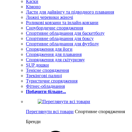
Каски
Кімоно
Ласти для дайвінгу та підводного плавання
Лижні черевики жіночі
Роликові ковзани та інлайн-ковзани
Сноубордичне спорядження
Спортивне обладнання для баскетболу
Спортивне обладнання для боксу
Спортивне обладнання для футболу
Спорядження для йоги
Спорядження для плавання
Спорядження для скітуризму
SUP дошки
Тенісне спорядження
Трекінгові палиці
Туристичне спорядження
Фітнес-обладнання
Побачити більше...
Переглянути всі товари
Спортивне спорядження
Бренди