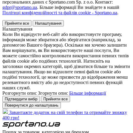
персональних даних є Sportano.com Sp. z o.o. Контакт:
gdpr@sportano.ua
. Більше інформації Ви знайдете в нашій
Політиці конфіденційності та файлів cookie - Sportano.ua
.
Прийняти все
Налаштування
Налаштування
Коли Ви відвідуєте веб-сайт або використовуєте програму,
інформація може збиратися або зберігатися (наприклад, за
допомогою Вашого браузера). Оскільки ми хочемо залишити
Вам вирішувати, як Ви використовуєте наші послуги, Ви
можете самостійно контролювати використання певних типів
файлів cookie або подібних технологій. Натисніть на
заголовки окремих категорій, щоб дізнатися більше та змінити
налаштування. Якщо ви відхилите певні файли cookie або
подібні технології, це може призвести до відображення менш
релевантного вмісту або до недоступності певних функцій
наших служб.
Розгорнути опис
Згорнути опис
Більше інформації
Підтвердити вибір
Прийняти все
Повернутися до налаштувань
Завантажте додаток на свій телефон та отримайте знижку
400 грн!
Пошук за товаром, категорією чи брендом