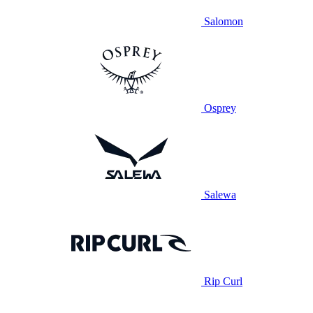
Salomon
Osprey
Salewa
Rip Curl