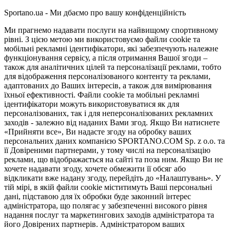
Sportano.ua - Ми дбаємо про вашу конфіденційність
Ми прагнемо надавати послуги на найвищому спортивному
рівні. З цією метою ми використовуємо файли cookie та
мобільні рекламні ідентифікатори, які забезпечують належне
функціонування сервісу, а після отримання Вашої згоди –
також для аналітичних цілей та персоналізації реклами, тобто
для відображення персоналізованого контенту та реклами,
адаптованих до Ваших інтересів, а також для вимірювання
їхньої ефективності. Файли cookie та мобільні рекламні
ідентифікатори можуть використовуватися як для
персоналізованих, так і для неперсоналізованих рекламних
заходів - залежно від наданих Вами згод. Якщо Ви натиснете
«Прийняти все», Ви надасте згоду на обробку ваших
персональних даних компанією SPORTANO.COM Sp. z o.o. та
її Довіреними партнерами, у тому числі на персоналізацію
реклами, що відображається на сайті та поза ним. Якщо Ви не
хочете надавати згоду, хочете обмежити її обсяг або
відкликати вже надану згоду, перейдіть до «Налаштувань». У
тій мірі, в якій файли cookie міститимуть Ваші персональні
дані, підставою для їх обробки буде законний інтерес
адміністратора, що полягає у забезпеченні високого рівня
надання послуг та маркетингових заходів адміністратора та
його Довірених партнерів. Адміністратором ваших