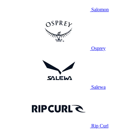
Salomon
Osprey
Salewa
Rip Curl