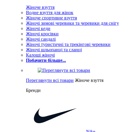
Жіноче взуття
Водне взуття для жінок
Жіноче спортивне взуття
Жіночі зимові черевики та черевики для снігу
Жіночі кеди
Жіночі кросівки
Жіночі сандалі
Жіночі туристичні та трекінгові черевики
Жіночі шльопанці та сланці
Калоші жіночі
Побачити більше...
Переглянути всі товари
Жіноче взуття
Бренди
Nike