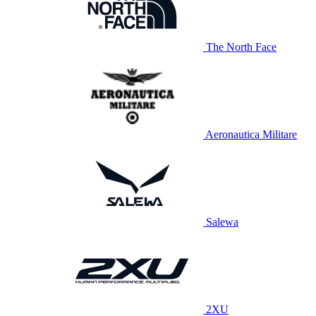
The North Face
Aeronautica Militare
Salewa
2XU