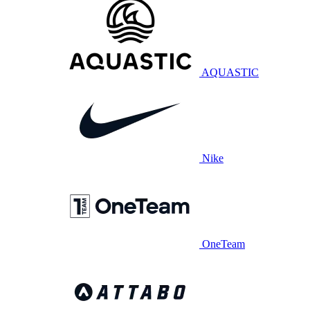
AQUASTIC
Nike
OneTeam