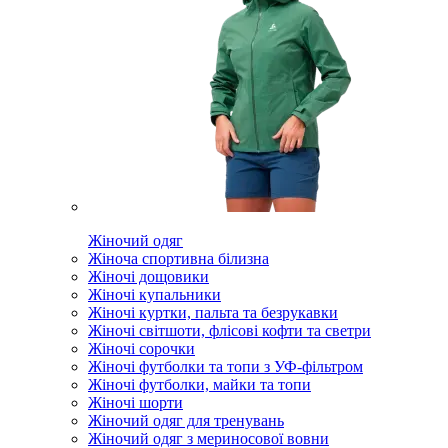
Жіночий одяг
Жіноча спортивна білизна
Жіночі дощовики
Жіночі купальники
Жіночі куртки, пальта та безрукавки
Жіночі світшоти, флісові кофти та светри
Жіночі сорочки
Жіночі футболки та топи з УФ-фільтром
Жіночі футболки, майки та топи
Жіночі шорти
Жіночий одяг для тренувань
Жіночий одяг з мериносової вовни