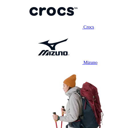
Crocs
Mizuno