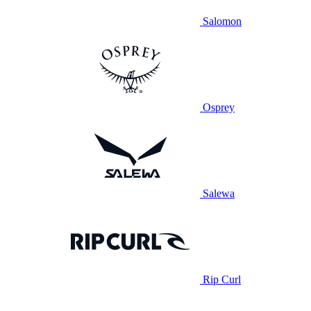
Salomon
Osprey
Salewa
Rip Curl