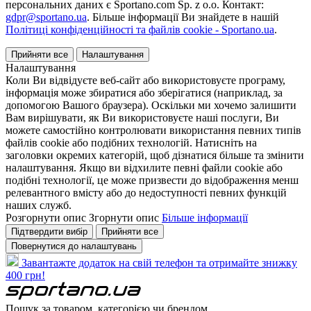
персональних даних є Sportano.com Sp. z o.o. Контакт:
gdpr@sportano.ua
. Більше інформації Ви знайдете в нашій
Політиці конфіденційності та файлів cookie - Sportano.ua
.
Прийняти все
Налаштування
Налаштування
Коли Ви відвідуєте веб-сайт або використовуєте програму,
інформація може збиратися або зберігатися (наприклад, за
допомогою Вашого браузера). Оскільки ми хочемо залишити
Вам вирішувати, як Ви використовуєте наші послуги, Ви
можете самостійно контролювати використання певних типів
файлів cookie або подібних технологій. Натисніть на
заголовки окремих категорій, щоб дізнатися більше та змінити
налаштування. Якщо ви відхилите певні файли cookie або
подібні технології, це може призвести до відображення менш
релевантного вмісту або до недоступності певних функцій
наших служб.
Розгорнути опис
Згорнути опис
Більше інформації
Підтвердити вибір
Прийняти все
Повернутися до налаштувань
Завантажте додаток на свій телефон та отримайте знижку
400 грн!
Пошук за товаром, категорією чи брендом