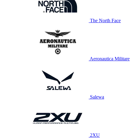
The North Face
Aeronautica Militare
Salewa
2XU