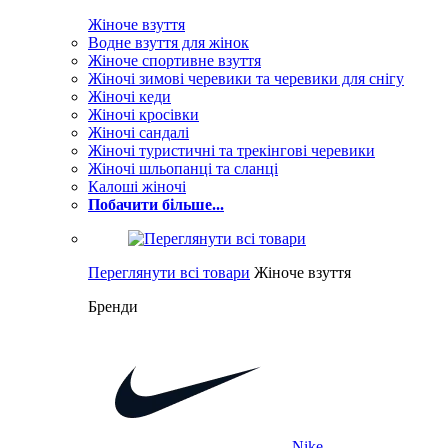
Жіноче взуття
Водне взуття для жінок
Жіноче спортивне взуття
Жіночі зимові черевики та черевики для снігу
Жіночі кеди
Жіночі кросівки
Жіночі сандалі
Жіночі туристичні та трекінгові черевики
Жіночі шльопанці та сланці
Калоші жіночі
Побачити більше...
Переглянути всі товари
Жіноче взуття
Бренди
Nike