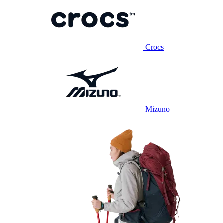
Crocs
Mizuno