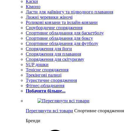
Каски
Кімоно
Ласти для дайвінгу та підводного плавання
Лижні черевики жіночі
Роликові ковзани та інлайн-ковзани
Сноубордичне спорядження
Спортивне обладнання для баскетболу
Спортивне обладнання для боксу
Спортивне обладнання для футболу
Спорядження для йоги
Спорядження для плавання
Спорядження для скітуризму
SUP дошки
Тенісне спорядження
Трекінгові палиці
Туристичне спорядження
Фітнес-обладнання
Побачити більше...
Переглянути всі товари
Спортивне спорядження
Бренди