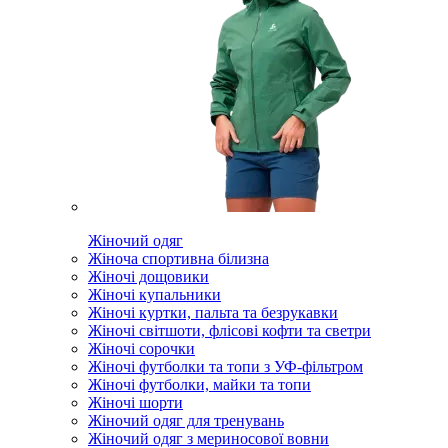
Жіночий одяг
Жіноча спортивна білизна
Жіночі дощовики
Жіночі купальники
Жіночі куртки, пальта та безрукавки
Жіночі світшоти, флісові кофти та светри
Жіночі сорочки
Жіночі футболки та топи з УФ-фільтром
Жіночі футболки, майки та топи
Жіночі шорти
Жіночий одяг для тренувань
Жіночий одяг з мериносової вовни