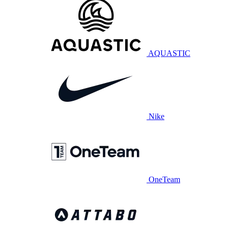
AQUASTIC
Nike
OneTeam