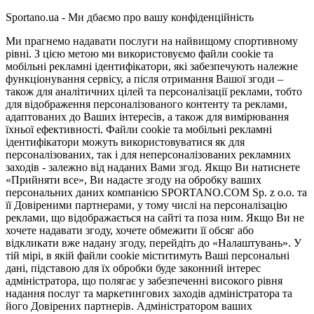
Sportano.ua - Ми дбаємо про вашу конфіденційність
Ми прагнемо надавати послуги на найвищому спортивному
рівні. З цією метою ми використовуємо файли cookie та
мобільні рекламні ідентифікатори, які забезпечують належне
функціонування сервісу, а після отримання Вашої згоди –
також для аналітичних цілей та персоналізації реклами, тобто
для відображення персоналізованого контенту та реклами,
адаптованих до Ваших інтересів, а також для вимірювання
їхньої ефективності. Файли cookie та мобільні рекламні
ідентифікатори можуть використовуватися як для
персоналізованих, так і для неперсоналізованих рекламних
заходів - залежно від наданих Вами згод. Якщо Ви натиснете
«Прийняти все», Ви надасте згоду на обробку ваших
персональних даних компанією SPORTANO.COM Sp. z o.o. та
її Довіреними партнерами, у тому числі на персоналізацію
реклами, що відображається на сайті та поза ним. Якщо Ви не
хочете надавати згоду, хочете обмежити її обсяг або
відкликати вже надану згоду, перейдіть до «Налаштувань». У
тій мірі, в якій файли cookie міститимуть Ваші персональні
дані, підставою для їх обробки буде законний інтерес
адміністратора, що полягає у забезпеченні високого рівня
надання послуг та маркетингових заходів адміністратора та
його Довірених партнерів. Адміністратором ваших