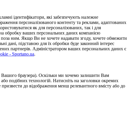
ламні ідентифікатори, які забезпечують належне
дображення персоналізованого контенту та реклами, адаптованих
ористовуватися як для персоналізованих, так і для
у на обробку ваших персональних даних компанією
 поза ним. Якщо Ви не хочете надавати згоду, хочете обмежити
ьні дані, підставою для їх обробки буде законний інтерес
ірених партнерів. Адміністратором ваших персональних даних є
kie - Sportano.ua
.
ою Вашого браузера). Оскільки ми хочемо залишити Вам
 або подібних технологій. Натисніть на заголовки окремих
же призвести до відображення менш релевантного вмісту або до