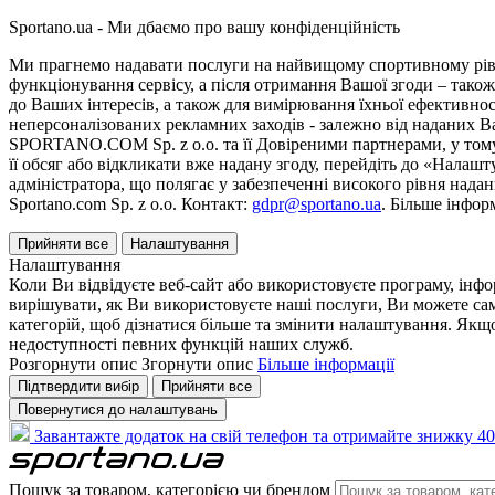
Sportano.ua - Ми дбаємо про вашу конфіденційність
Ми прагнемо надавати послуги на найвищому спортивному рівні
функціонування сервісу, а після отримання Вашої згоди – також
до Ваших інтересів, а також для вимірювання їхньої ефективнос
неперсоналізованих рекламних заходів - залежно від наданих 
SPORTANO.COM Sp. z o.o. та її Довіреними партнерами, у тому 
її обсяг або відкликати вже надану згоду, перейдіть до «Налашт
адміністратора, що полягає у забезпеченні високого рівня нада
Sportano.com Sp. z o.o. Контакт:
gdpr@sportano.ua
. Більше інфор
Прийняти все
Налаштування
Налаштування
Коли Ви відвідуєте веб-сайт або використовуєте програму, інф
вирішувати, як Ви використовуєте наші послуги, Ви можете са
категорій, щоб дізнатися більше та змінити налаштування. Якщо
недоступності певних функцій наших служб.
Розгорнути опис
Згорнути опис
Більше інформації
Підтвердити вибір
Прийняти все
Повернутися до налаштувань
Завантажте додаток на свій телефон та отримайте знижку 40
Пошук за товаром, категорією чи брендом