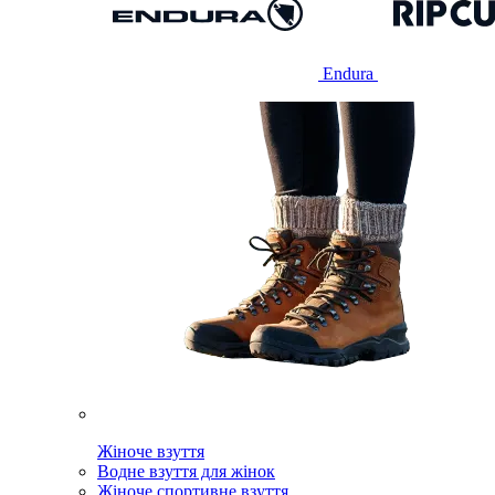
Endura
Жіноче взуття
Водне взуття для жінок
Жіноче спортивне взуття