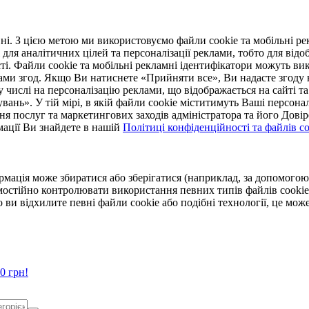
. З цією метою ми використовуємо файли cookie та мобільні рек
 для аналітичних цілей та персоналізації реклами, тобто для ві
ті. Файли cookie та мобільні рекламні ідентифікатори можуть вик
Вами згод. Якщо Ви натиснете «Прийняти все», Ви надасте згод
числі на персоналізацію реклами, що відображається на сайті та
увань». У тій мірі, в якій файли cookie міститимуть Ваші персонал
ння послуг та маркетингових заходів адміністратора та його Дов
мації Ви знайдете в нашій
Політиці конфіденційності та файлів coo
ормація може збиратися або зберігатися (наприклад, за допомог
мостійно контролювати використання певних типів файлів cookie
 ви відхилите певні файли cookie або подібні технології, це мо
0 грн!