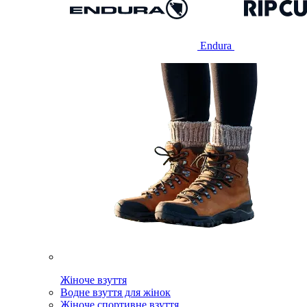
Endura
Жіноче взуття
Водне взуття для жінок
Жіноче спортивне взуття