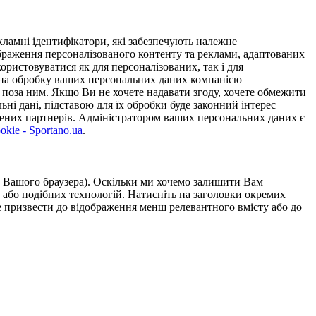
ламні ідентифікатори, які забезпечують належне
дображення персоналізованого контенту та реклами, адаптованих
ористовуватися як для персоналізованих, так і для
у на обробку ваших персональних даних компанією
 поза ним. Якщо Ви не хочете надавати згоду, хочете обмежити
ьні дані, підставою для їх обробки буде законний інтерес
ірених партнерів. Адміністратором ваших персональних даних є
kie - Sportano.ua
.
ою Вашого браузера). Оскільки ми хочемо залишити Вам
 або подібних технологій. Натисніть на заголовки окремих
же призвести до відображення менш релевантного вмісту або до