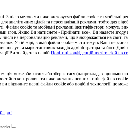
. З цією метою ми використовуємо файли cookie та мобільні рек
 для аналітичних цілей та персоналізації реклами, тобто для ві
ті. Файли cookie та мобільні рекламні ідентифікатори можуть вик
Вами згод. Якщо Ви натиснете «Прийняти все», Ви надасте згод
числі на персоналізацію реклами, що відображається на сайті та
увань». У тій мірі, в якій файли cookie міститимуть Ваші персонал
ння послуг та маркетингових заходів адміністратора та його Дов
мації Ви знайдете в нашій
Політиці конфіденційності та файлів coo
ормація може збиратися або зберігатися (наприклад, за допомог
мостійно контролювати використання певних типів файлів cookie
 ви відхилите певні файли cookie або подібні технології, це мо
0 грн!