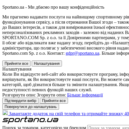
Sportano.ua - Ми дбаємо про вашу конфіденційність
Ми прагнемо надавати послуги на найвищому спортивному рівні
функціонування сервісу, а після отримання Вашої згоди – також
до Ваших інтересів, а також для вимірювання їхньої ефективнос
неперсоналізованих рекламних заходів - залежно від наданих 
SPORTANO.COM Sp. z o.o. та її Довіреними партнерами, у тому 
її обсяг або відкликати вже надану згоду, перейдіть до «Налашт
адміністратора, що полягає у забезпеченні високого рівня нада
Sportano.com Sp. z o.o. Контакт:
gdpr@sportano.ua
. Більше інфор
Прийняти все
Налаштування
Налаштування
Коли Ви відвідуєте веб-сайт або використовуєте програму, інф
вирішувати, як Ви використовуєте наші послуги, Ви можете са
категорій, щоб дізнатися більше та змінити налаштування. Якщо
недоступності певних функцій наших служб.
Розгорнути опис
Згорнути опис
Більше інформації
Підтвердити вибір
Прийняти все
Повернутися до налаштувань
Завантажте додаток на свій телефон та отримайте знижку 40
Пошук за товаром, категорією чи брендом