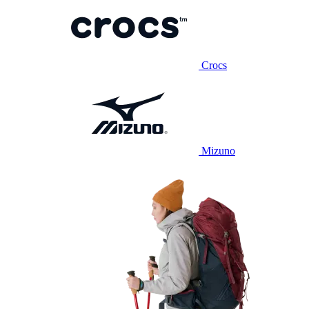
Crocs
Mizuno