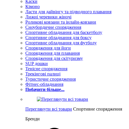
Каски
Кімоно
Ласти для дайвінгу та підводного плавання
Лижні черевики жіночі
Роликові ковзани та інлайн-ковзани
Сноубордичне спорядження
Спортивне обладнання для баскетболу
Спортивне обладнання для боксу
Спортивне обладнання для футболу
Спорядження для йоги
Спорядження для плавання
Спорядження для скітуризму
SUP дошки
Тенісне спорядження
Трекінгові палиці
Туристичне спорядження
Фітнес-обладнання
Побачити більше...
Переглянути всі товари
Спортивне спорядження
Бренди