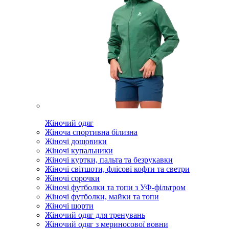
Жіночий одяг
Жіноча спортивна білизна
Жіночі дощовики
Жіночі купальники
Жіночі куртки, пальта та безрукавки
Жіночі світшоти, флісові кофти та светри
Жіночі сорочки
Жіночі футболки та топи з УФ-фільтром
Жіночі футболки, майки та топи
Жіночі шорти
Жіночий одяг для тренувань
Жіночий одяг з мериносової вовни