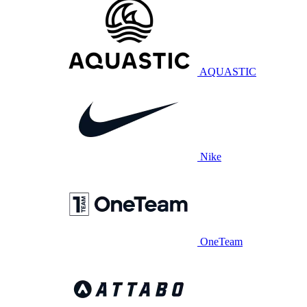
AQUASTIC
Nike
OneTeam