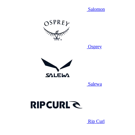
Salomon
Osprey
Salewa
Rip Curl