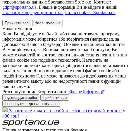
персональних даних є Sportano.com Sp. z o.o. Контакт:
gdpr@sportano.ua
. Більше інформації Ви знайдете в нашій
Політиці конфіденційності та файлів cookie - Sportano.ua
.
Прийняти все
Налаштування
Налаштування
Коли Ви відвідуєте веб-сайт або використовуєте програму,
інформація може збиратися або зберігатися (наприклад, за
допомогою Вашого браузера). Оскільки ми хочемо залишити
Вам вирішувати, як Ви використовуєте наші послуги, Ви
можете самостійно контролювати використання певних типів
файлів cookie або подібних технологій. Натисніть на
заголовки окремих категорій, щоб дізнатися більше та змінити
налаштування. Якщо ви відхилите певні файли cookie або
подібні технології, це може призвести до відображення менш
релевантного вмісту або до недоступності певних функцій
наших служб.
Розгорнути опис
Згорнути опис
Більше інформації
Підтвердити вибір
Прийняти все
Повернутися до налаштувань
Завантажте додаток на свій телефон та отримайте знижку
400 грн!
Пошук за товаром, категорією чи брендом