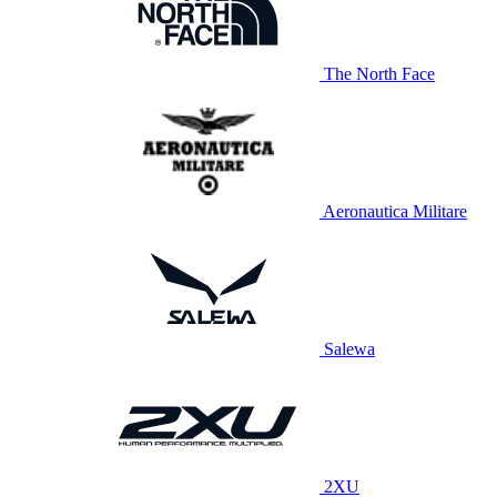
The North Face
Aeronautica Militare
Salewa
2XU