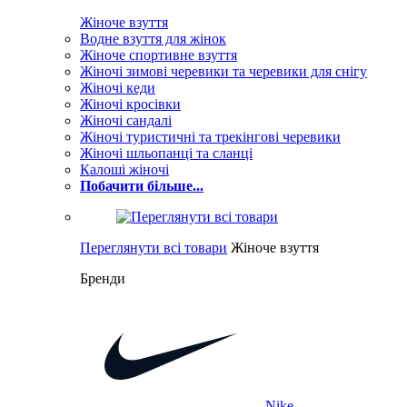
Жіноче взуття
Водне взуття для жінок
Жіноче спортивне взуття
Жіночі зимові черевики та черевики для снігу
Жіночі кеди
Жіночі кросівки
Жіночі сандалі
Жіночі туристичні та трекінгові черевики
Жіночі шльопанці та сланці
Калоші жіночі
Побачити більше...
Переглянути всі товари
Жіноче взуття
Бренди
Nike