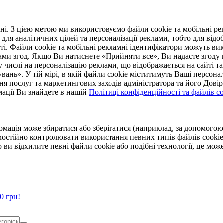
. З цією метою ми використовуємо файли cookie та мобільні рек
 для аналітичних цілей та персоналізації реклами, тобто для ві
ті. Файли cookie та мобільні рекламні ідентифікатори можуть вик
Вами згод. Якщо Ви натиснете «Прийняти все», Ви надасте згод
числі на персоналізацію реклами, що відображається на сайті та
увань». У тій мірі, в якій файли cookie міститимуть Ваші персонал
ння послуг та маркетингових заходів адміністратора та його Дов
мації Ви знайдете в нашій
Політиці конфіденційності та файлів coo
ормація може збиратися або зберігатися (наприклад, за допомог
мостійно контролювати використання певних типів файлів cookie
 ви відхилите певні файли cookie або подібні технології, це мо
0 грн!