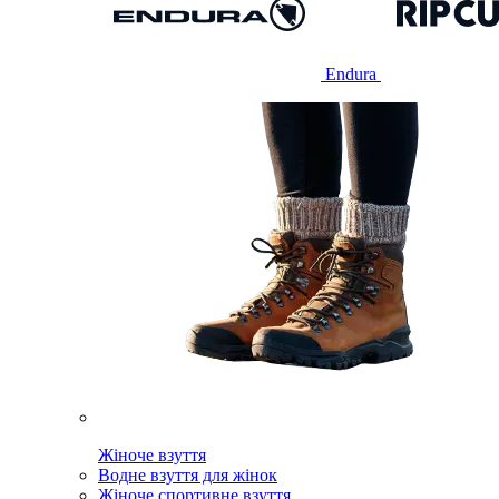
Endura
Жіноче взуття
Водне взуття для жінок
Жіноче спортивне взуття