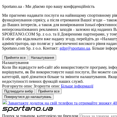
Sportano.ua - Ми дбаємо про вашу конфіденційність
Ми прагнемо надавати послуги на найвищому спортивному рівні
функціонування сервісу, а після отримання Вашої згоди – також
до Ваших інтересів, а також для вимірювання їхньої ефективнос
неперсоналізованих рекламних заходів - залежно від наданих 
SPORTANO.COM Sp. z o.o. та її Довіреними партнерами, у тому 
її обсяг або відкликати вже надану згоду, перейдіть до «Налашт
адміністратора, що полягає у забезпеченні високого рівня нада
Sportano.com Sp. z o.o. Контакт:
gdpr@sportano.ua
. Більше інфор
Прийняти все
Налаштування
Налаштування
Коли Ви відвідуєте веб-сайт або використовуєте програму, інф
вирішувати, як Ви використовуєте наші послуги, Ви можете са
категорій, щоб дізнатися більше та змінити налаштування. Якщо
недоступності певних функцій наших служб.
Розгорнути опис
Згорнути опис
Більше інформації
Підтвердити вибір
Прийняти все
Повернутися до налаштувань
Завантажте додаток на свій телефон та отримайте знижку 40
Пошук за товаром, категорією чи брендом