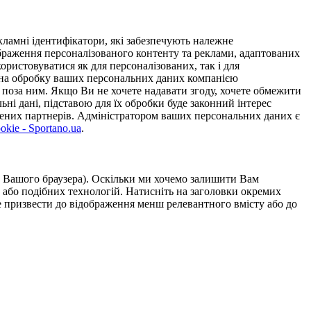
ламні ідентифікатори, які забезпечують належне
дображення персоналізованого контенту та реклами, адаптованих
ористовуватися як для персоналізованих, так і для
у на обробку ваших персональних даних компанією
 поза ним. Якщо Ви не хочете надавати згоду, хочете обмежити
ьні дані, підставою для їх обробки буде законний інтерес
ірених партнерів. Адміністратором ваших персональних даних є
kie - Sportano.ua
.
ою Вашого браузера). Оскільки ми хочемо залишити Вам
 або подібних технологій. Натисніть на заголовки окремих
же призвести до відображення менш релевантного вмісту або до