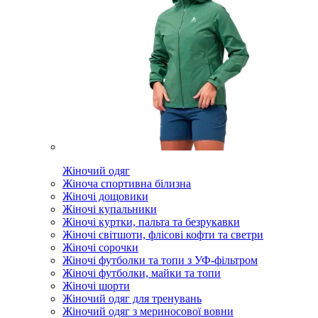
Жіночий одяг
Жіноча спортивна білизна
Жіночі дощовики
Жіночі купальники
Жіночі куртки, пальта та безрукавки
Жіночі світшоти, флісові кофти та светри
Жіночі сорочки
Жіночі футболки та топи з УФ-фільтром
Жіночі футболки, майки та топи
Жіночі шорти
Жіночий одяг для тренувань
Жіночий одяг з мериносової вовни