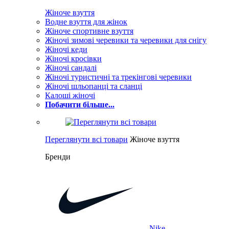
Жіноче взуття
Водне взуття для жінок
Жіноче спортивне взуття
Жіночі зимові черевики та черевики для снігу
Жіночі кеди
Жіночі кросівки
Жіночі сандалі
Жіночі туристичні та трекінгові черевики
Жіночі шльопанці та сланці
Калоші жіночі
Побачити більше...
Переглянути всі товари
Жіноче взуття
Бренди
Nike