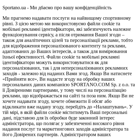
Sportano.ua - Ми дбаємо про вашу конфіденційність
Ми прагнемо надавати послуги на найвищому спортивному
рівні. З цією метою ми використовуємо файли cookie та
мобільні рекламні ідентифікатори, які забезпечують належне
функціонування сервісу, а після отримання Вашої згоди –
також для аналітичних цілей та персоналізації реклами, тобто
для відображення персоналізованого контенту та реклами,
адаптованих до Ваших інтересів, а також для вимірювання
їхньої ефективності. Файли cookie та мобільні рекламні
ідентифікатори можуть використовуватися як для
персоналізованих, так і для неперсоналізованих рекламних
заходів - залежно від наданих Вами згод. Якщо Ви натиснете
«Прийняти все», Ви надасте згоду на обробку ваших
персональних даних компанією SPORTANO.COM Sp. z o.o. та
її Довіреними партнерами, у тому числі на персоналізацію
реклами, що відображається на сайті та поза ним. Якщо Ви не
хочете надавати згоду, хочете обмежити її обсяг або
відкликати вже надану згоду, перейдіть до «Налаштувань». У
тій мірі, в якій файли cookie міститимуть Ваші персональні
дані, підставою для їх обробки буде законний інтерес
адміністратора, що полягає у забезпеченні високого рівня
надання послуг та маркетингових заходів адміністратора та
його Довірених партнерів. Адміністратором ваших