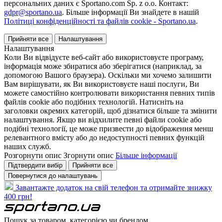
персональних даних є Sportano.com Sp. z o.o. Контакт:
gdpr@sportano.ua
. Більше інформації Ви знайдете в нашій
Політиці конфіденційності та файлів cookie - Sportano.ua
.
Прийняти все
Налаштування
Налаштування
Коли Ви відвідуєте веб-сайт або використовуєте програму,
інформація може збиратися або зберігатися (наприклад, за
допомогою Вашого браузера). Оскільки ми хочемо залишити
Вам вирішувати, як Ви використовуєте наші послуги, Ви
можете самостійно контролювати використання певних типів
файлів cookie або подібних технологій. Натисніть на
заголовки окремих категорій, щоб дізнатися більше та змінити
налаштування. Якщо ви відхилите певні файли cookie або
подібні технології, це може призвести до відображення менш
релевантного вмісту або до недоступності певних функцій
наших служб.
Розгорнути опис
Згорнути опис
Більше інформації
Підтвердити вибір
Прийняти все
Повернутися до налаштувань
Завантажте додаток на свій телефон та отримайте знижку
400 грн!
Пошук за товаром, категорією чи брендом