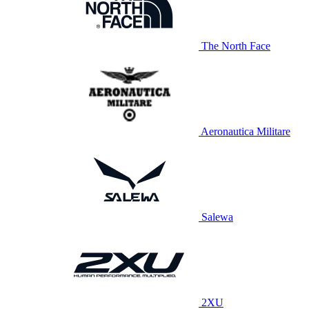
The North Face
Aeronautica Militare
Salewa
2XU