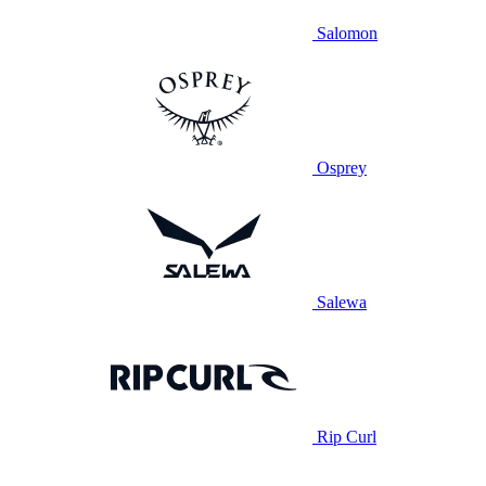
Salomon
Osprey
Salewa
Rip Curl