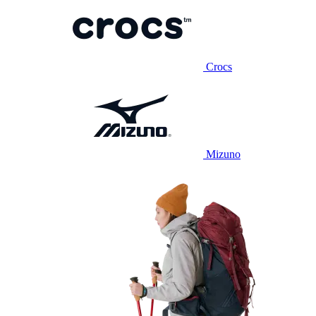
Crocs
Mizuno