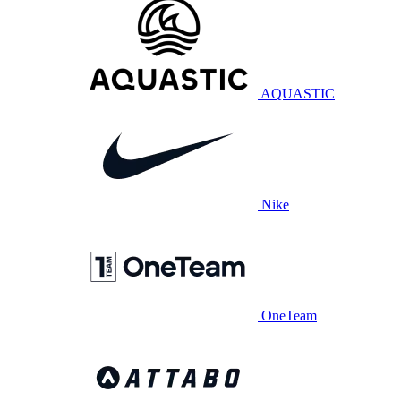
AQUASTIC
Nike
OneTeam