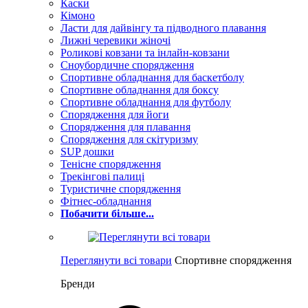
Каски
Кімоно
Ласти для дайвінгу та підводного плавання
Лижні черевики жіночі
Роликові ковзани та інлайн-ковзани
Сноубордичне спорядження
Спортивне обладнання для баскетболу
Спортивне обладнання для боксу
Спортивне обладнання для футболу
Спорядження для йоги
Спорядження для плавання
Спорядження для скітуризму
SUP дошки
Тенісне спорядження
Трекінгові палиці
Туристичне спорядження
Фітнес-обладнання
Побачити більше...
Переглянути всі товари
Спортивне спорядження
Бренди