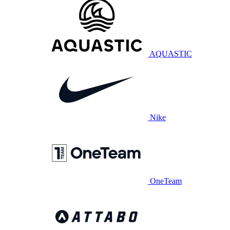
AQUASTIC
Nike
OneTeam