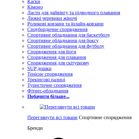
Каски
Кімоно
Ласти для дайвінгу та підводного плавання
Лижні черевики жіночі
Роликові ковзани та інлайн-ковзани
Сноубордичне спорядження
Спортивне обладнання для баскетболу
Спортивне обладнання для боксу
Спортивне обладнання для футболу
Спорядження для йоги
Спорядження для плавання
Спорядження для скітуризму
SUP дошки
Тенісне спорядження
Трекінгові палиці
Туристичне спорядження
Фітнес-обладнання
Побачити більше...
Переглянути всі товари
Спортивне спорядження
Бренди