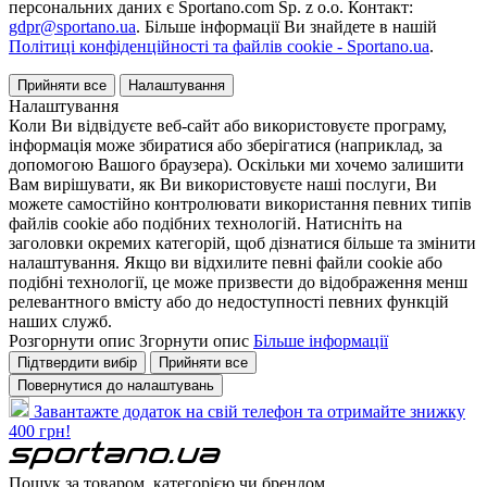
персональних даних є Sportano.com Sp. z o.o. Контакт:
gdpr@sportano.ua
. Більше інформації Ви знайдете в нашій
Політиці конфіденційності та файлів cookie - Sportano.ua
.
Прийняти все
Налаштування
Налаштування
Коли Ви відвідуєте веб-сайт або використовуєте програму,
інформація може збиратися або зберігатися (наприклад, за
допомогою Вашого браузера). Оскільки ми хочемо залишити
Вам вирішувати, як Ви використовуєте наші послуги, Ви
можете самостійно контролювати використання певних типів
файлів cookie або подібних технологій. Натисніть на
заголовки окремих категорій, щоб дізнатися більше та змінити
налаштування. Якщо ви відхилите певні файли cookie або
подібні технології, це може призвести до відображення менш
релевантного вмісту або до недоступності певних функцій
наших служб.
Розгорнути опис
Згорнути опис
Більше інформації
Підтвердити вибір
Прийняти все
Повернутися до налаштувань
Завантажте додаток на свій телефон та отримайте знижку
400 грн!
Пошук за товаром, категорією чи брендом