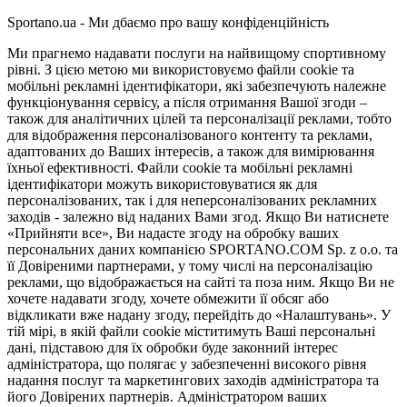
Sportano.ua - Ми дбаємо про вашу конфіденційність
Ми прагнемо надавати послуги на найвищому спортивному
рівні. З цією метою ми використовуємо файли cookie та
мобільні рекламні ідентифікатори, які забезпечують належне
функціонування сервісу, а після отримання Вашої згоди –
також для аналітичних цілей та персоналізації реклами, тобто
для відображення персоналізованого контенту та реклами,
адаптованих до Ваших інтересів, а також для вимірювання
їхньої ефективності. Файли cookie та мобільні рекламні
ідентифікатори можуть використовуватися як для
персоналізованих, так і для неперсоналізованих рекламних
заходів - залежно від наданих Вами згод. Якщо Ви натиснете
«Прийняти все», Ви надасте згоду на обробку ваших
персональних даних компанією SPORTANO.COM Sp. z o.o. та
її Довіреними партнерами, у тому числі на персоналізацію
реклами, що відображається на сайті та поза ним. Якщо Ви не
хочете надавати згоду, хочете обмежити її обсяг або
відкликати вже надану згоду, перейдіть до «Налаштувань». У
тій мірі, в якій файли cookie міститимуть Ваші персональні
дані, підставою для їх обробки буде законний інтерес
адміністратора, що полягає у забезпеченні високого рівня
надання послуг та маркетингових заходів адміністратора та
його Довірених партнерів. Адміністратором ваших