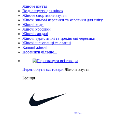
Жіноче взуття
Водне взуття для жінок
Жіноче спортивне взуття
Жіночі зимові черевики та черевики для снігу
Жіночі кеди
Жіночі кросівки
Жіночі сандалі
Жіночі туристичні та трекінгові черевики
Жіночі шльопанці та сланці
Калоші жіночі
Побачити більше...
Переглянути всі товари
Жіноче взуття
Бренди
Nike