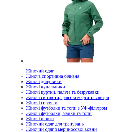
Жіночий одяг
Жіноча спортивна білизна
Жіночі дощовики
Жіночі купальники
Жіночі куртки, пальта та безрукавки
Жіночі світшоти, флісові кофти та светри
Жіночі сорочки
Жіночі футболки та топи з УФ-фільтром
Жіночі футболки, майки та топи
Жіночі шорти
Жіночий одяг для тренувань
Жіночий одяг з мериносової вовни