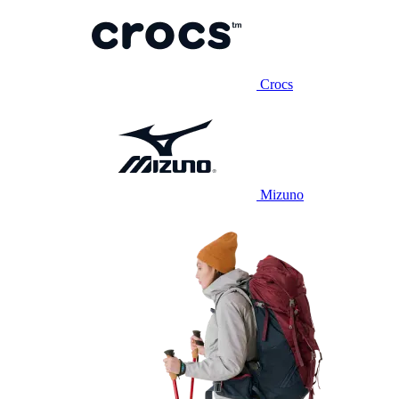
Crocs
Mizuno