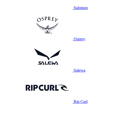
Salomon
Osprey
Salewa
Rip Curl