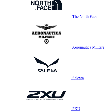
The North Face
Aeronautica Militare
Salewa
2XU