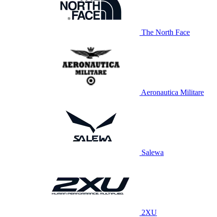
The North Face
Aeronautica Militare
Salewa
2XU