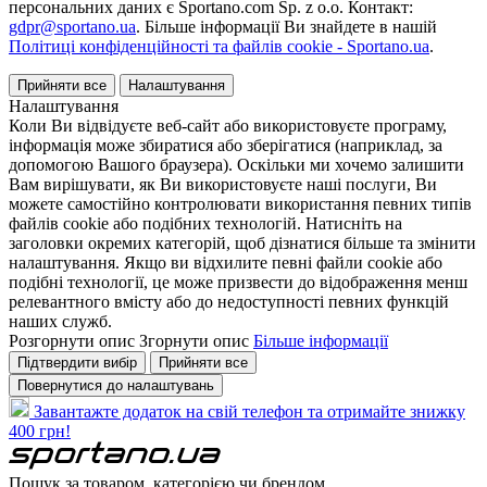
персональних даних є Sportano.com Sp. z o.o. Контакт:
gdpr@sportano.ua
. Більше інформації Ви знайдете в нашій
Політиці конфіденційності та файлів cookie - Sportano.ua
.
Прийняти все
Налаштування
Налаштування
Коли Ви відвідуєте веб-сайт або використовуєте програму,
інформація може збиратися або зберігатися (наприклад, за
допомогою Вашого браузера). Оскільки ми хочемо залишити
Вам вирішувати, як Ви використовуєте наші послуги, Ви
можете самостійно контролювати використання певних типів
файлів cookie або подібних технологій. Натисніть на
заголовки окремих категорій, щоб дізнатися більше та змінити
налаштування. Якщо ви відхилите певні файли cookie або
подібні технології, це може призвести до відображення менш
релевантного вмісту або до недоступності певних функцій
наших служб.
Розгорнути опис
Згорнути опис
Більше інформації
Підтвердити вибір
Прийняти все
Повернутися до налаштувань
Завантажте додаток на свій телефон та отримайте знижку
400 грн!
Пошук за товаром, категорією чи брендом