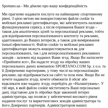
Sportano.ua - Ми дбаємо про вашу конфіденційність
Ми прагнемо надавати послуги на найвищому спортивному
рівні. З цією метою ми використовуємо файли cookie та
мобільні рекламні ідентифікатори, які забезпечують належне
функціонування сервісу, а після отримання Вашої згоди –
також для аналітичних цілей та персоналізації реклами, тобто
для відображення персоналізованого контенту та реклами,
адаптованих до Ваших інтересів, а також для вимірювання
їхньої ефективності. Файли cookie та мобільні рекламні
ідентифікатори можуть використовуватися як для
персоналізованих, так і для неперсоналізованих рекламних
заходів - залежно від наданих Вами згод. Якщо Ви натиснете
«Прийняти все», Ви надасте згоду на обробку ваших
персональних даних компанією SPORTANO.COM Sp. z o.o. та
її Довіреними партнерами, у тому числі на персоналізацію
реклами, що відображається на сайті та поза ним. Якщо Ви не
хочете надавати згоду, хочете обмежити її обсяг або
відкликати вже надану згоду, перейдіть до «Налаштувань». У
тій мірі, в якій файли cookie міститимуть Ваші персональні
дані, підставою для їх обробки буде законний інтерес
адміністратора, що полягає у забезпеченні високого рівня
надання послуг та маркетингових заходів адміністратора та
його Довірених партнерів. Адміністратором ваших