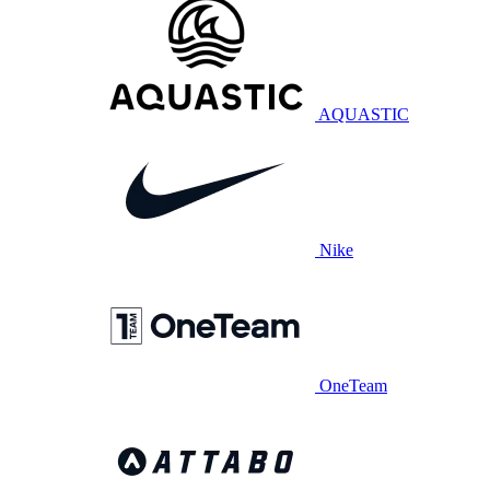
AQUASTIC
Nike
OneTeam