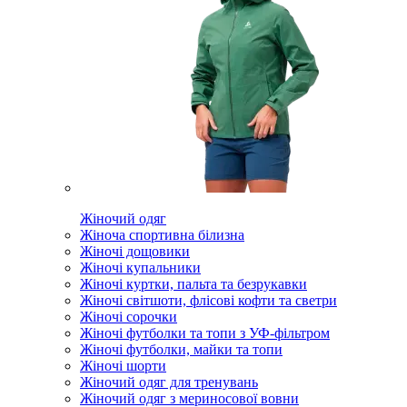
Жіночий одяг
Жіноча спортивна білизна
Жіночі дощовики
Жіночі купальники
Жіночі куртки, пальта та безрукавки
Жіночі світшоти, флісові кофти та светри
Жіночі сорочки
Жіночі футболки та топи з УФ-фільтром
Жіночі футболки, майки та топи
Жіночі шорти
Жіночий одяг для тренувань
Жіночий одяг з мериносової вовни