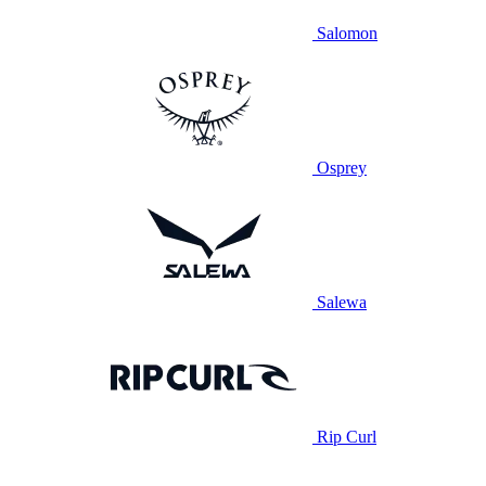
Salomon
Osprey
Salewa
Rip Curl