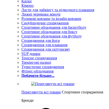
Каски
Кімоно
Ласти для дайвінгу та підводного плавання
Лижні черевики жіночі
Роликові ковзани та інлайн-ковзани
Сноубордичне спорядження
Спортивне обладнання для баскетболу
Спортивне обладнання для боксу
Спортивне обладнання для футболу
Спорядження для йоги
Спорядження для плавання
Спорядження для скітуризму
SUP дошки
Тенісне спорядження
Трекінгові палиці
Туристичне спорядження
Фітнес-обладнання
Побачити більше...
Переглянути всі товари
Спортивне спорядження
Бренди