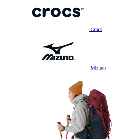
Crocs
Mizuno