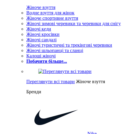
Жіноче взуття
Водне взуття для жінок
Жіноче спортивне взуття
Жіночі зимові черевики та черевики для снігу
Жіночі кеди
Жіночі кросівки
Жіночі сандалі
Жіночі туристичні та трекінгові черевики
Жіночі шльопанці та сланці
Калоші жіночі
Побачити більше...
Переглянути всі товари
Жіноче взуття
Бренди
Nike