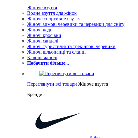
Жіноче взуття
Водне взуття для жінок
Жіноче спортивне взуття
Жіночі зимові черевики та черевики для снігу
Жіночі кеди
Жіночі кросівки
Жіночі сандалі
Жіночі туристичні та трекінгові черевики
Жіночі шльопанці та сланці
Калоші жіночі
Побачити більше...
Переглянути всі товари
Жіноче взуття
Бренди
Nike