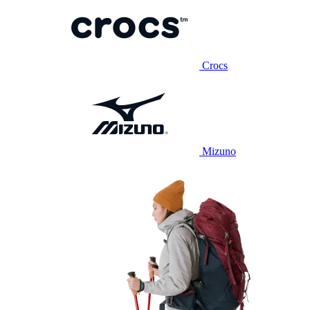
Crocs
Mizuno