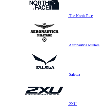
The North Face
Aeronautica Militare
Salewa
2XU