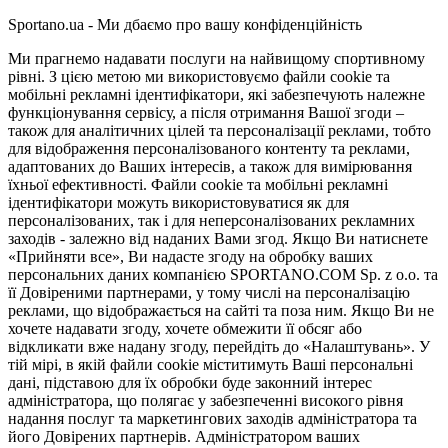
Sportano.ua - Ми дбаємо про вашу конфіденційність
Ми прагнемо надавати послуги на найвищому спортивному
рівні. З цією метою ми використовуємо файли cookie та
мобільні рекламні ідентифікатори, які забезпечують належне
функціонування сервісу, а після отримання Вашої згоди –
також для аналітичних цілей та персоналізації реклами, тобто
для відображення персоналізованого контенту та реклами,
адаптованих до Ваших інтересів, а також для вимірювання
їхньої ефективності. Файли cookie та мобільні рекламні
ідентифікатори можуть використовуватися як для
персоналізованих, так і для неперсоналізованих рекламних
заходів - залежно від наданих Вами згод. Якщо Ви натиснете
«Прийняти все», Ви надасте згоду на обробку ваших
персональних даних компанією SPORTANO.COM Sp. z o.o. та
її Довіреними партнерами, у тому числі на персоналізацію
реклами, що відображається на сайті та поза ним. Якщо Ви не
хочете надавати згоду, хочете обмежити її обсяг або
відкликати вже надану згоду, перейдіть до «Налаштувань». У
тій мірі, в якій файли cookie міститимуть Ваші персональні
дані, підставою для їх обробки буде законний інтерес
адміністратора, що полягає у забезпеченні високого рівня
надання послуг та маркетингових заходів адміністратора та
його Довірених партнерів. Адміністратором ваших