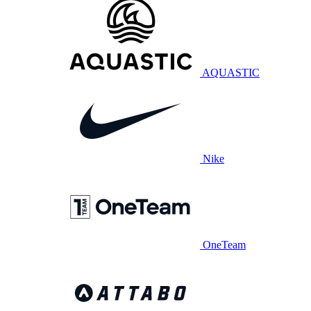
AQUASTIC
Nike
OneTeam