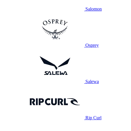
Salomon
Osprey
Salewa
Rip Curl