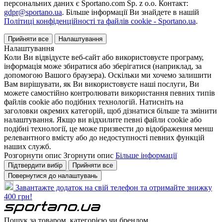
персональних даних є Sportano.com Sp. z o.o. Контакт:
gdpr@sportano.ua
. Більше інформації Ви знайдете в нашій
Політиці конфіденційності та файлів cookie - Sportano.ua
.
Прийняти все
Налаштування
Налаштування
Коли Ви відвідуєте веб-сайт або використовуєте програму,
інформація може збиратися або зберігатися (наприклад, за
допомогою Вашого браузера). Оскільки ми хочемо залишити
Вам вирішувати, як Ви використовуєте наші послуги, Ви
можете самостійно контролювати використання певних типів
файлів cookie або подібних технологій. Натисніть на
заголовки окремих категорій, щоб дізнатися більше та змінити
налаштування. Якщо ви відхилите певні файли cookie або
подібні технології, це може призвести до відображення менш
релевантного вмісту або до недоступності певних функцій
наших служб.
Розгорнути опис
Згорнути опис
Більше інформації
Підтвердити вибір
Прийняти все
Повернутися до налаштувань
Завантажте додаток на свій телефон та отримайте знижку
400 грн!
Пошук за товаром, категорією чи брендом