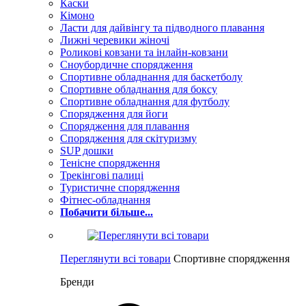
Каски
Кімоно
Ласти для дайвінгу та підводного плавання
Лижні черевики жіночі
Роликові ковзани та інлайн-ковзани
Сноубордичне спорядження
Спортивне обладнання для баскетболу
Спортивне обладнання для боксу
Спортивне обладнання для футболу
Спорядження для йоги
Спорядження для плавання
Спорядження для скітуризму
SUP дошки
Тенісне спорядження
Трекінгові палиці
Туристичне спорядження
Фітнес-обладнання
Побачити більше...
Переглянути всі товари
Спортивне спорядження
Бренди