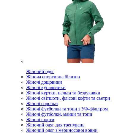
Жіночий одяг
Жіноча спортивна білизна
Жіночі дощовики
Жіночі купальники
Жіночі куртки, пальта та безрукавки
Жіночі світшоти, флісові кофти та светри
Жіночі сорочки
Жіночі футболки та топи з УФ-фільтром
Жіночі футболки, майки та топи
Жіночі шорти
Жіночий одяг для тренувань
Жіночий одяг з мериносової вовни