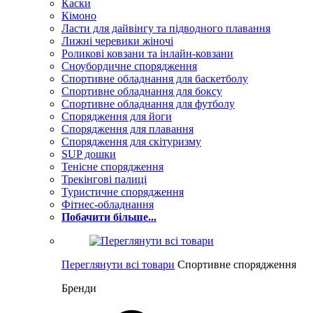
Каски
Кімоно
Ласти для дайвінгу та підводного плавання
Лижні черевики жіночі
Роликові ковзани та інлайн-ковзани
Сноубордичне спорядження
Спортивне обладнання для баскетболу
Спортивне обладнання для боксу
Спортивне обладнання для футболу
Спорядження для йоги
Спорядження для плавання
Спорядження для скітуризму
SUP дошки
Тенісне спорядження
Трекінгові палиці
Туристичне спорядження
Фітнес-обладнання
Побачити більше...
Переглянути всі товари
Спортивне спорядження
Бренди