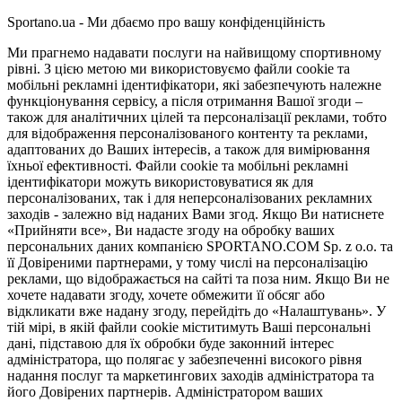
Sportano.ua - Ми дбаємо про вашу конфіденційність
Ми прагнемо надавати послуги на найвищому спортивному
рівні. З цією метою ми використовуємо файли cookie та
мобільні рекламні ідентифікатори, які забезпечують належне
функціонування сервісу, а після отримання Вашої згоди –
також для аналітичних цілей та персоналізації реклами, тобто
для відображення персоналізованого контенту та реклами,
адаптованих до Ваших інтересів, а також для вимірювання
їхньої ефективності. Файли cookie та мобільні рекламні
ідентифікатори можуть використовуватися як для
персоналізованих, так і для неперсоналізованих рекламних
заходів - залежно від наданих Вами згод. Якщо Ви натиснете
«Прийняти все», Ви надасте згоду на обробку ваших
персональних даних компанією SPORTANO.COM Sp. z o.o. та
її Довіреними партнерами, у тому числі на персоналізацію
реклами, що відображається на сайті та поза ним. Якщо Ви не
хочете надавати згоду, хочете обмежити її обсяг або
відкликати вже надану згоду, перейдіть до «Налаштувань». У
тій мірі, в якій файли cookie міститимуть Ваші персональні
дані, підставою для їх обробки буде законний інтерес
адміністратора, що полягає у забезпеченні високого рівня
надання послуг та маркетингових заходів адміністратора та
його Довірених партнерів. Адміністратором ваших