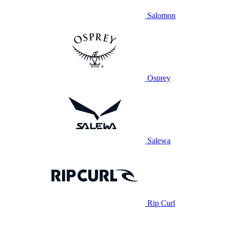
Salomon
Osprey
Salewa
Rip Curl