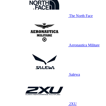
The North Face
Aeronautica Militare
Salewa
2XU