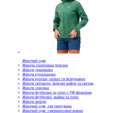
Жіночий одяг
Жіноча спортивна білизна
Жіночі дощовики
Жіночі купальники
Жіночі куртки, пальта та безрукавки
Жіночі світшоти, флісові кофти та светри
Жіночі сорочки
Жіночі футболки та топи з УФ-фільтром
Жіночі футболки, майки та топи
Жіночі шорти
Жіночий одяг для тренувань
Жіночий одяг з мериносової вовни