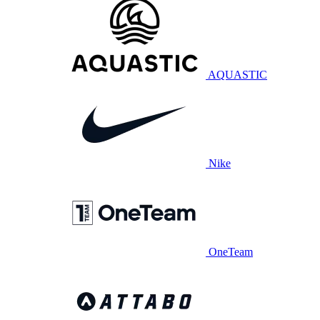
AQUASTIC
Nike
OneTeam