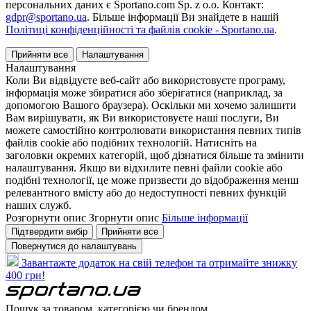
персональних даних є Sportano.com Sp. z o.o. Контакт:
gdpr@sportano.ua
. Більше інформації Ви знайдете в нашій
Політиці конфіденційності та файлів cookie - Sportano.ua
.
Прийняти все
Налаштування
Налаштування
Коли Ви відвідуєте веб-сайт або використовуєте програму,
інформація може збиратися або зберігатися (наприклад, за
допомогою Вашого браузера). Оскільки ми хочемо залишити
Вам вирішувати, як Ви використовуєте наші послуги, Ви
можете самостійно контролювати використання певних типів
файлів cookie або подібних технологій. Натисніть на
заголовки окремих категорій, щоб дізнатися більше та змінити
налаштування. Якщо ви відхилите певні файли cookie або
подібні технології, це може призвести до відображення менш
релевантного вмісту або до недоступності певних функцій
наших служб.
Розгорнути опис
Згорнути опис
Більше інформації
Підтвердити вибір
Прийняти все
Повернутися до налаштувань
Завантажте додаток на свій телефон та отримайте знижку
400 грн!
Пошук за товаром, категорією чи брендом