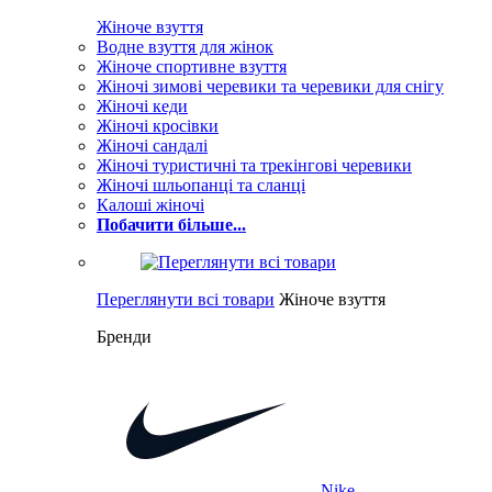
Жіноче взуття
Водне взуття для жінок
Жіноче спортивне взуття
Жіночі зимові черевики та черевики для снігу
Жіночі кеди
Жіночі кросівки
Жіночі сандалі
Жіночі туристичні та трекінгові черевики
Жіночі шльопанці та сланці
Калоші жіночі
Побачити більше...
Переглянути всі товари
Жіноче взуття
Бренди
Nike