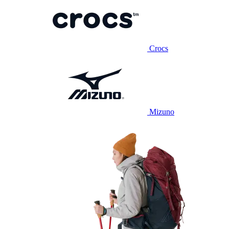
Crocs
Mizuno