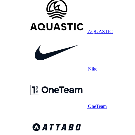
AQUASTIC
Nike
OneTeam