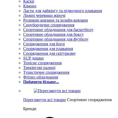
Каски
Кімоно
Ласти для дайвінгу та підводного плавання
Лижні черевики жіночі
Роликові ковзани та інлайн-ковзани
Сноубордичне спорядження
Спортивне обладнання для баскетболу
Спортивне обладнання для боксу
Спортивне обладнання для футболу
Спорядження для йоги
Спорядження для плавання
Спорядження для скітуризму
SUP дошки
Тенісне спорядження
Трекінгові палиці
Туристичне спорядження
Фітнес-обладнання
Побачити більше...
Переглянути всі товари
Спортивне спорядження
Бренди