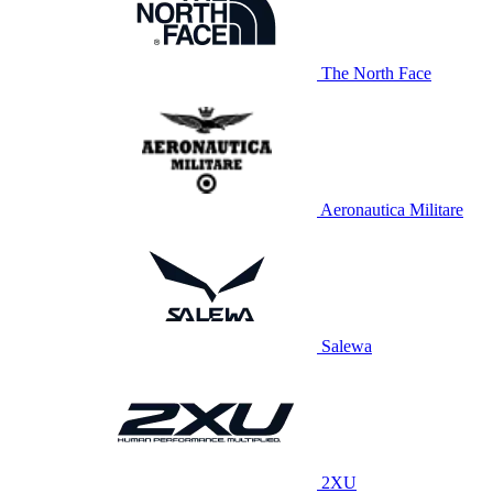
The North Face
Aeronautica Militare
Salewa
2XU