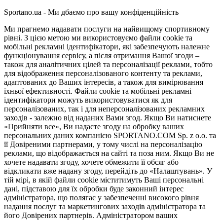
Sportano.ua - Ми дбаємо про вашу конфіденційність
Ми прагнемо надавати послуги на найвищому спортивному
рівні. З цією метою ми використовуємо файли cookie та
мобільні рекламні ідентифікатори, які забезпечують належне
функціонування сервісу, а після отримання Вашої згоди –
також для аналітичних цілей та персоналізації реклами, тобто
для відображення персоналізованого контенту та реклами,
адаптованих до Ваших інтересів, а також для вимірювання
їхньої ефективності. Файли cookie та мобільні рекламні
ідентифікатори можуть використовуватися як для
персоналізованих, так і для неперсоналізованих рекламних
заходів - залежно від наданих Вами згод. Якщо Ви натиснете
«Прийняти все», Ви надасте згоду на обробку ваших
персональних даних компанією SPORTANO.COM Sp. z o.o. та
її Довіреними партнерами, у тому числі на персоналізацію
реклами, що відображається на сайті та поза ним. Якщо Ви не
хочете надавати згоду, хочете обмежити її обсяг або
відкликати вже надану згоду, перейдіть до «Налаштувань». У
тій мірі, в якій файли cookie міститимуть Ваші персональні
дані, підставою для їх обробки буде законний інтерес
адміністратора, що полягає у забезпеченні високого рівня
надання послуг та маркетингових заходів адміністратора та
його Довірених партнерів. Адміністратором ваших