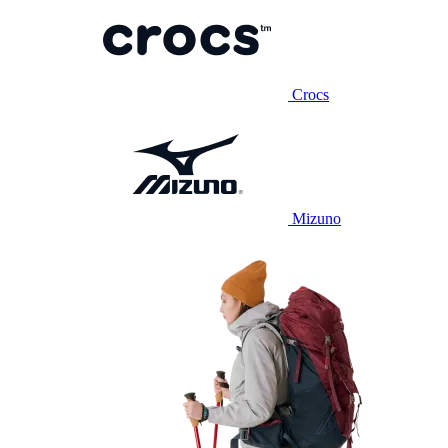
Crocs
Mizuno