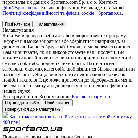
персональних даних є Sportano.com Sp. z o.o. Контакт:
gdpr@sportano.ua
. Більше інформації Ви знайдете в нашій
Політиці конфіденційності та файлів cookie - Sportano.ua
.
Прийняти все
Налаштування
Налаштування
Коли Ви відвідуєте веб-сайт або використовуєте програму,
інформація може збиратися або зберігатися (наприклад, за
допомогою Вашого браузера). Оскільки ми хочемо залишити
Вам вирішувати, як Ви використовуєте наші послуги, Ви
можете самостійно контролювати використання певних типів
файлів cookie або подібних технологій. Натисніть на
заголовки окремих категорій, щоб дізнатися більше та змінити
налаштування. Якщо ви відхилите певні файли cookie або
подібні технології, це може призвести до відображення менш
релевантного вмісту або до недоступності певних функцій
наших служб.
Розгорнути опис
Згорнути опис
Більше інформації
Підтвердити вибір
Прийняти все
Повернутися до налаштувань
Завантажте додаток на свій телефон та отримайте знижку
400 грн!
Пошук за товаром, категорією чи брендом