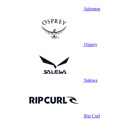
Salomon
Osprey
Salewa
Rip Curl