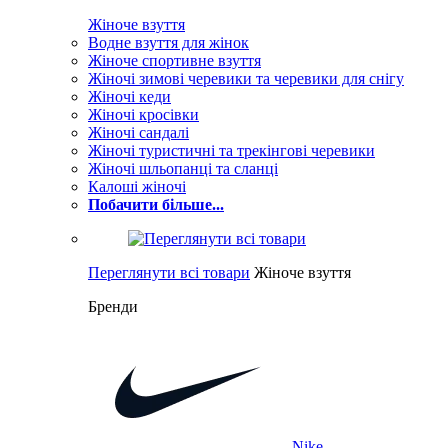
Жіноче взуття
Водне взуття для жінок
Жіноче спортивне взуття
Жіночі зимові черевики та черевики для снігу
Жіночі кеди
Жіночі кросівки
Жіночі сандалі
Жіночі туристичні та трекінгові черевики
Жіночі шльопанці та сланці
Калоші жіночі
Побачити більше...
Переглянути всі товари
Жіноче взуття
Бренди
Nike