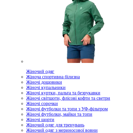
Жіночий одяг
Жіноча спортивна білизна
Жіночі дощовики
Жіночі купальники
Жіночі куртки, пальта та безрукавки
Жіночі світшоти, флісові кофти та светри
Жіночі сорочки
Жіночі футболки та топи з УФ-фільтром
Жіночі футболки, майки та топи
Жіночі шорти
Жіночий одяг для тренувань
Жіночий одяг з мериносової вовни