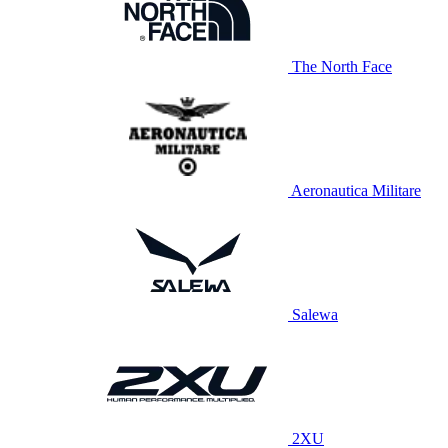
The North Face
Aeronautica Militare
Salewa
2XU