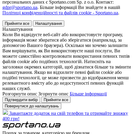
персональних даних є Sportano.com Sp. z o.o. Контакт:
gdpr@sportano.ua
. Більше інформації Ви знайдете в нашій
Політиці конфіденційності та файлів cookie - Sportano.ua
.
Прийняти все
Налаштування
Налаштування
Коли Ви відвідуєте веб-сайт або використовуєте програму,
інформація може збиратися або зберігатися (наприклад, за
допомогою Вашого браузера). Оскільки ми хочемо залишити
Вам вирішувати, як Ви використовуєте наші послуги, Ви
можете самостійно контролювати використання певних типів
файлів cookie або подібних технологій. Натисніть на
заголовки окремих категорій, щоб дізнатися більше та змінити
налаштування. Якщо ви відхилите певні файли cookie або
подібні технології, це може призвести до відображення менш
релевантного вмісту або до недоступності певних функцій
наших служб.
Розгорнути опис
Згорнути опис
Більше інформації
Підтвердити вибір
Прийняти все
Повернутися до налаштувань
Завантажте додаток на свій телефон та отримайте знижку
400 грн!
Пошук за товаром, категорією чи брендом