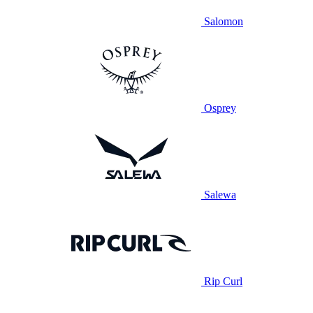
Salomon
Osprey
Salewa
Rip Curl