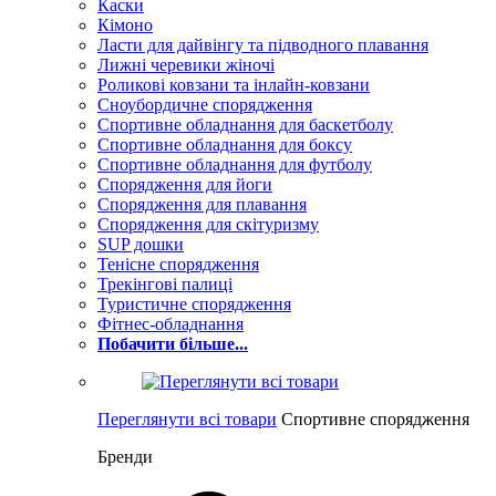
Каски
Кімоно
Ласти для дайвінгу та підводного плавання
Лижні черевики жіночі
Роликові ковзани та інлайн-ковзани
Сноубордичне спорядження
Спортивне обладнання для баскетболу
Спортивне обладнання для боксу
Спортивне обладнання для футболу
Спорядження для йоги
Спорядження для плавання
Спорядження для скітуризму
SUP дошки
Тенісне спорядження
Трекінгові палиці
Туристичне спорядження
Фітнес-обладнання
Побачити більше...
Переглянути всі товари
Спортивне спорядження
Бренди