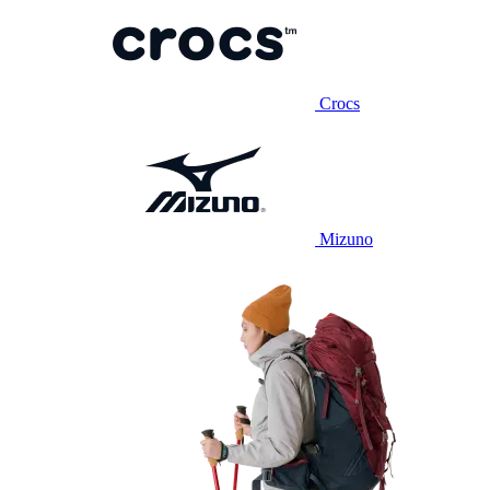
Crocs
Mizuno