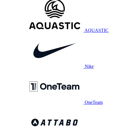
AQUASTIC
Nike
OneTeam