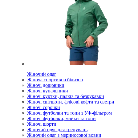
Жіночий одяг
Жіноча спортивна білизна
Жіночі дощовики
Жіночі купальники
Жіночі куртки, пальта та безрукавки
Жіночі світшоти, флісові кофти та светри
Жіночі сорочки
Жіночі футболки та топи з УФ-фільтром
Жіночі футболки, майки та топи
Жіночі шорти
Жіночий одяг для тренувань
Жіночий одяг з мериносової вовни