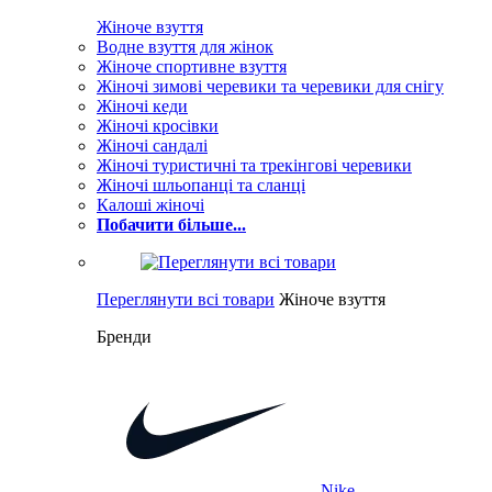
Жіноче взуття
Водне взуття для жінок
Жіноче спортивне взуття
Жіночі зимові черевики та черевики для снігу
Жіночі кеди
Жіночі кросівки
Жіночі сандалі
Жіночі туристичні та трекінгові черевики
Жіночі шльопанці та сланці
Калоші жіночі
Побачити більше...
Переглянути всі товари
Жіноче взуття
Бренди
Nike