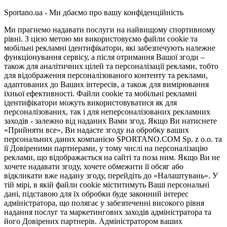
Sportano.ua - Ми дбаємо про вашу конфіденційність
Ми прагнемо надавати послуги на найвищому спортивному
рівні. З цією метою ми використовуємо файли cookie та
мобільні рекламні ідентифікатори, які забезпечують належне
функціонування сервісу, а після отримання Вашої згоди –
також для аналітичних цілей та персоналізації реклами, тобто
для відображення персоналізованого контенту та реклами,
адаптованих до Ваших інтересів, а також для вимірювання
їхньої ефективності. Файли cookie та мобільні рекламні
ідентифікатори можуть використовуватися як для
персоналізованих, так і для неперсоналізованих рекламних
заходів - залежно від наданих Вами згод. Якщо Ви натиснете
«Прийняти все», Ви надасте згоду на обробку ваших
персональних даних компанією SPORTANO.COM Sp. z o.o. та
її Довіреними партнерами, у тому числі на персоналізацію
реклами, що відображається на сайті та поза ним. Якщо Ви не
хочете надавати згоду, хочете обмежити її обсяг або
відкликати вже надану згоду, перейдіть до «Налаштувань». У
тій мірі, в якій файли cookie міститимуть Ваші персональні
дані, підставою для їх обробки буде законний інтерес
адміністратора, що полягає у забезпеченні високого рівня
надання послуг та маркетингових заходів адміністратора та
його Довірених партнерів. Адміністратором ваших