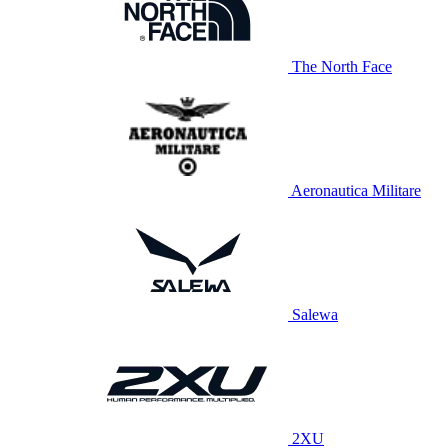
The North Face
Aeronautica Militare
Salewa
2XU