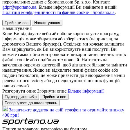
персональних даних є Sportano.com Sp. z o.o. Контакт:
gdpr@sportano.ua
. Більше інформації Ви знайдете в нашій
Політиці конфіденційності та файлів cookie - Sportano.ua
.
Прийняти все
Налаштування
Налаштування
Коли Ви відвідуєте веб-сайт або використовуєте програму,
інформація може збиратися або зберігатися (наприклад, за
допомогою Вашого браузера). Оскільки ми хочемо залишити
Вам вирішувати, як Ви використовуєте наші послуги, Ви
можете самостійно контролювати використання певних типів
файлів cookie або подібних технологій. Натисніть на
заголовки окремих категорій, щоб дізнатися більше та змінити
налаштування. Якщо ви відхилите певні файли cookie або
подібні технології, це може призвести до відображення менш
релевантного вмісту або до недоступності певних функцій
наших служб.
Розгорнути опис
Згорнути опис
Більше інформації
Підтвердити вибір
Прийняти все
Повернутися до налаштувань
Завантажте додаток на свій телефон та отримайте знижку
400 грн!
Пошук за товаром, категорією чи брендом