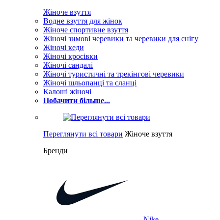
Жіноче взуття
Водне взуття для жінок
Жіноче спортивне взуття
Жіночі зимові черевики та черевики для снігу
Жіночі кеди
Жіночі кросівки
Жіночі сандалі
Жіночі туристичні та трекінгові черевики
Жіночі шльопанці та сланці
Калоші жіночі
Побачити більше...
Переглянути всі товари
Жіноче взуття
Бренди
Nike