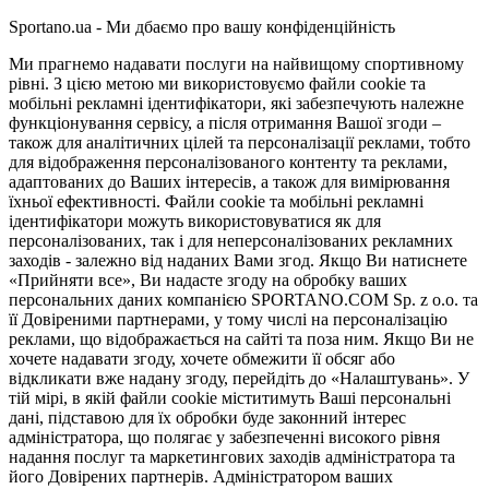
Sportano.ua - Ми дбаємо про вашу конфіденційність
Ми прагнемо надавати послуги на найвищому спортивному
рівні. З цією метою ми використовуємо файли cookie та
мобільні рекламні ідентифікатори, які забезпечують належне
функціонування сервісу, а після отримання Вашої згоди –
також для аналітичних цілей та персоналізації реклами, тобто
для відображення персоналізованого контенту та реклами,
адаптованих до Ваших інтересів, а також для вимірювання
їхньої ефективності. Файли cookie та мобільні рекламні
ідентифікатори можуть використовуватися як для
персоналізованих, так і для неперсоналізованих рекламних
заходів - залежно від наданих Вами згод. Якщо Ви натиснете
«Прийняти все», Ви надасте згоду на обробку ваших
персональних даних компанією SPORTANO.COM Sp. z o.o. та
її Довіреними партнерами, у тому числі на персоналізацію
реклами, що відображається на сайті та поза ним. Якщо Ви не
хочете надавати згоду, хочете обмежити її обсяг або
відкликати вже надану згоду, перейдіть до «Налаштувань». У
тій мірі, в якій файли cookie міститимуть Ваші персональні
дані, підставою для їх обробки буде законний інтерес
адміністратора, що полягає у забезпеченні високого рівня
надання послуг та маркетингових заходів адміністратора та
його Довірених партнерів. Адміністратором ваших