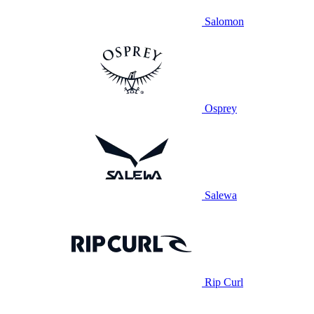
Salomon
Osprey
Salewa
Rip Curl