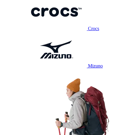
Crocs
Mizuno