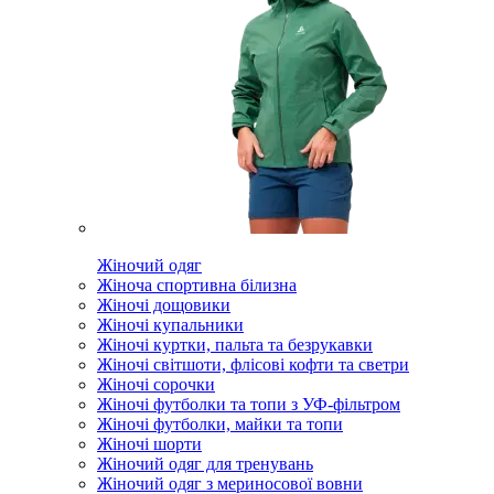
Жіночий одяг
Жіноча спортивна білизна
Жіночі дощовики
Жіночі купальники
Жіночі куртки, пальта та безрукавки
Жіночі світшоти, флісові кофти та светри
Жіночі сорочки
Жіночі футболки та топи з УФ-фільтром
Жіночі футболки, майки та топи
Жіночі шорти
Жіночий одяг для тренувань
Жіночий одяг з мериносової вовни