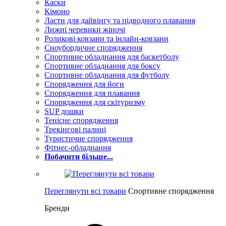
Каски
Кімоно
Ласти для дайвінгу та підводного плавання
Лижні черевики жіночі
Роликові ковзани та інлайн-ковзани
Сноубордичне спорядження
Спортивне обладнання для баскетболу
Спортивне обладнання для боксу
Спортивне обладнання для футболу
Спорядження для йоги
Спорядження для плавання
Спорядження для скітуризму
SUP дошки
Тенісне спорядження
Трекінгові палиці
Туристичне спорядження
Фітнес-обладнання
Побачити більше...
Переглянути всі товари
Спортивне спорядження
Бренди