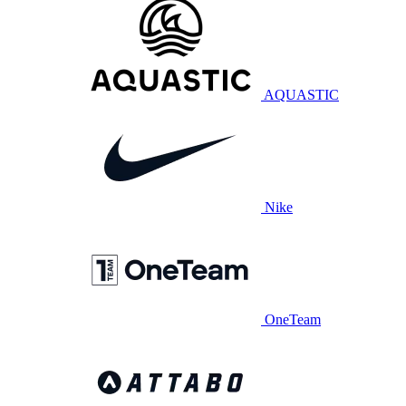
AQUASTIC
Nike
OneTeam