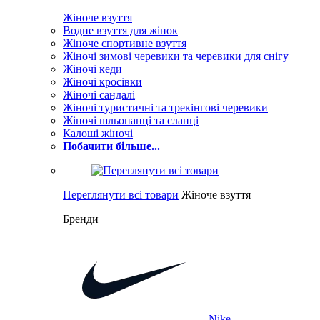
Жіноче взуття
Водне взуття для жінок
Жіноче спортивне взуття
Жіночі зимові черевики та черевики для снігу
Жіночі кеди
Жіночі кросівки
Жіночі сандалі
Жіночі туристичні та трекінгові черевики
Жіночі шльопанці та сланці
Калоші жіночі
Побачити більше...
Переглянути всі товари
Жіноче взуття
Бренди
Nike