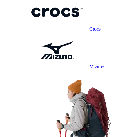
Crocs
Mizuno