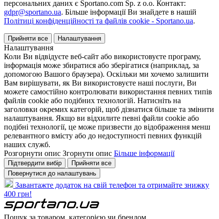
персональних даних є Sportano.com Sp. z o.o. Контакт:
gdpr@sportano.ua
. Більше інформації Ви знайдете в нашій
Політиці конфіденційності та файлів cookie - Sportano.ua
.
Прийняти все
Налаштування
Налаштування
Коли Ви відвідуєте веб-сайт або використовуєте програму,
інформація може збиратися або зберігатися (наприклад, за
допомогою Вашого браузера). Оскільки ми хочемо залишити
Вам вирішувати, як Ви використовуєте наші послуги, Ви
можете самостійно контролювати використання певних типів
файлів cookie або подібних технологій. Натисніть на
заголовки окремих категорій, щоб дізнатися більше та змінити
налаштування. Якщо ви відхилите певні файли cookie або
подібні технології, це може призвести до відображення менш
релевантного вмісту або до недоступності певних функцій
наших служб.
Розгорнути опис
Згорнути опис
Більше інформації
Підтвердити вибір
Прийняти все
Повернутися до налаштувань
Завантажте додаток на свій телефон та отримайте знижку
400 грн!
Пошук за товаром, категорією чи брендом