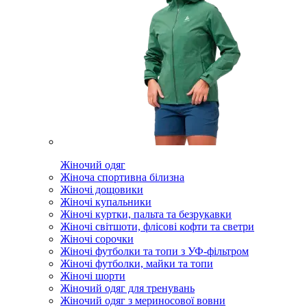
Жіночий одяг
Жіноча спортивна білизна
Жіночі дощовики
Жіночі купальники
Жіночі куртки, пальта та безрукавки
Жіночі світшоти, флісові кофти та светри
Жіночі сорочки
Жіночі футболки та топи з УФ-фільтром
Жіночі футболки, майки та топи
Жіночі шорти
Жіночий одяг для тренувань
Жіночий одяг з мериносової вовни