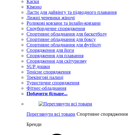
Каски
Кімоно
Ласти для дайвінгу та підводного плавання
Лижні черевики жіночі
Роликові ковзани та інлайн-ковзани
Сноубордичне спорядження
Спортивне обладнання для баскетболу
Спортивне обладнання для боксу
Спортивне обладнання для футболу
Спорядження для йоги
Спорядження для плавання
Спорядження для скітуризму
SUP дошки
Тенісне спорядження
Трекінгові палиці
Туристичне спорядження
Фітнес-обладнання
Побачити більше...
Переглянути всі товари
Спортивне спорядження
Бренди