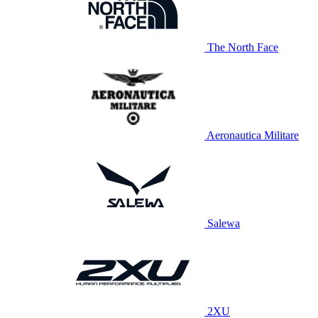
The North Face
Aeronautica Militare
Salewa
2XU