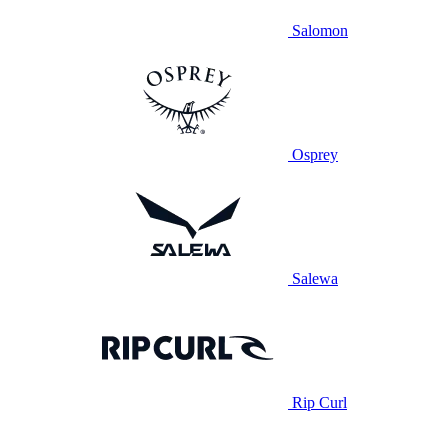
Salomon
Osprey
Salewa
Rip Curl