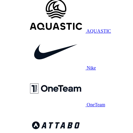
AQUASTIC
Nike
OneTeam