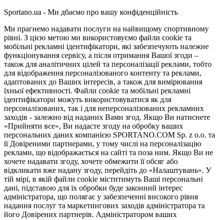
Sportano.ua - Ми дбаємо про вашу конфіденційність
Ми прагнемо надавати послуги на найвищому спортивному
рівні. З цією метою ми використовуємо файли cookie та
мобільні рекламні ідентифікатори, які забезпечують належне
функціонування сервісу, а після отримання Вашої згоди –
також для аналітичних цілей та персоналізації реклами, тобто
для відображення персоналізованого контенту та реклами,
адаптованих до Ваших інтересів, а також для вимірювання
їхньої ефективності. Файли cookie та мобільні рекламні
ідентифікатори можуть використовуватися як для
персоналізованих, так і для неперсоналізованих рекламних
заходів - залежно від наданих Вами згод. Якщо Ви натиснете
«Прийняти все», Ви надасте згоду на обробку ваших
персональних даних компанією SPORTANO.COM Sp. z o.o. та
її Довіреними партнерами, у тому числі на персоналізацію
реклами, що відображається на сайті та поза ним. Якщо Ви не
хочете надавати згоду, хочете обмежити її обсяг або
відкликати вже надану згоду, перейдіть до «Налаштувань». У
тій мірі, в якій файли cookie міститимуть Ваші персональні
дані, підставою для їх обробки буде законний інтерес
адміністратора, що полягає у забезпеченні високого рівня
надання послуг та маркетингових заходів адміністратора та
його Довірених партнерів. Адміністратором ваших