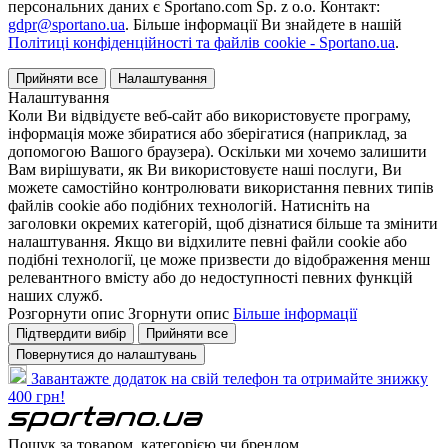
персональних даних є Sportano.com Sp. z o.o. Контакт:
gdpr@sportano.ua
. Більше інформації Ви знайдете в нашій
Політиці конфіденційності та файлів cookie - Sportano.ua
.
Прийняти все
Налаштування
Налаштування
Коли Ви відвідуєте веб-сайт або використовуєте програму,
інформація може збиратися або зберігатися (наприклад, за
допомогою Вашого браузера). Оскільки ми хочемо залишити
Вам вирішувати, як Ви використовуєте наші послуги, Ви
можете самостійно контролювати використання певних типів
файлів cookie або подібних технологій. Натисніть на
заголовки окремих категорій, щоб дізнатися більше та змінити
налаштування. Якщо ви відхилите певні файли cookie або
подібні технології, це може призвести до відображення менш
релевантного вмісту або до недоступності певних функцій
наших служб.
Розгорнути опис
Згорнути опис
Більше інформації
Підтвердити вибір
Прийняти все
Повернутися до налаштувань
Завантажте додаток на свій телефон та отримайте знижку
400 грн!
Пошук за товаром, категорією чи брендом