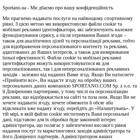
Sportano.ua - Ми дбаємо про вашу конфіденційність
Ми прагнемо надавати послуги на найвищому спортивному
рівні. З цією метою ми використовуємо файли cookie та
мобільні рекламні ідентифікатори, які забезпечують належне
функціонування сервісу, а після отримання Вашої згоди –
також для аналітичних цілей та персоналізації реклами, тобто
для відображення персоналізованого контенту та реклами,
адаптованих до Ваших інтересів, а також для вимірювання
їхньої ефективності. Файли cookie та мобільні рекламні
ідентифікатори можуть використовуватися як для
персоналізованих, так і для неперсоналізованих рекламних
заходів - залежно від наданих Вами згод. Якщо Ви натиснете
«Прийняти все», Ви надасте згоду на обробку ваших
персональних даних компанією SPORTANO.COM Sp. z o.o. та
її Довіреними партнерами, у тому числі на персоналізацію
реклами, що відображається на сайті та поза ним. Якщо Ви не
хочете надавати згоду, хочете обмежити її обсяг або
відкликати вже надану згоду, перейдіть до «Налаштувань». У
тій мірі, в якій файли cookie міститимуть Ваші персональні
дані, підставою для їх обробки буде законний інтерес
адміністратора, що полягає у забезпеченні високого рівня
надання послуг та маркетингових заходів адміністратора та
його Довірених партнерів. Адміністратором ваших