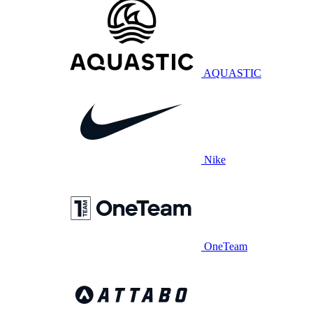
AQUASTIC
Nike
OneTeam