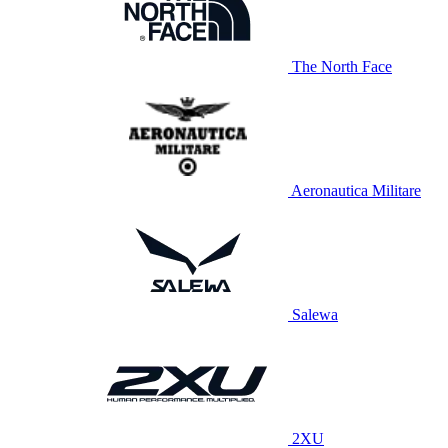
The North Face
Aeronautica Militare
Salewa
2XU