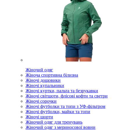
Жіночий одяг
Жіноча спортивна білизна
Жіночі дощовики
Жіночі купальники
Жіночі куртки, пальта та безрукавки
Жіночі світшоти, флісові кофти та светри
Жіночі сорочки
Жіночі футболки та топи з УФ-фільтром
Жіночі футболки, майки та топи
Жіночі шорти
Жіночий одяг для тренувань
Жіночий одяг з мериносової вовни