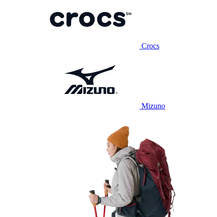
Crocs
Mizuno