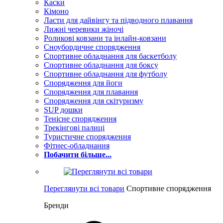
Каски
Кімоно
Ласти для дайвінгу та підводного плавання
Лижні черевики жіночі
Роликові ковзани та інлайн-ковзани
Сноубордичне спорядження
Спортивне обладнання для баскетболу
Спортивне обладнання для боксу
Спортивне обладнання для футболу
Спорядження для йоги
Спорядження для плавання
Спорядження для скітуризму
SUP дошки
Тенісне спорядження
Трекінгові палиці
Туристичне спорядження
Фітнес-обладнання
Побачити більше...
Переглянути всі товари
Спортивне спорядження
Бренди