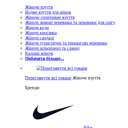
Жіноче взуття
Водне взуття для жінок
Жіноче спортивне взуття
Жіночі зимові черевики та черевики для снігу
Жіночі кеди
Жіночі кросівки
Жіночі сандалі
Жіночі туристичні та трекінгові черевики
Жіночі шльопанці та сланці
Калоші жіночі
Побачити більше...
Переглянути всі товари
Жіноче взуття
Бренди
Nike