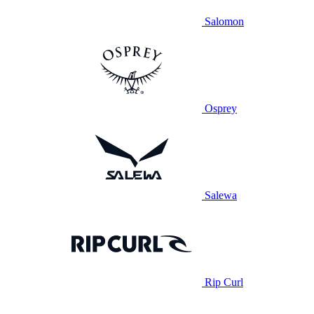
Salomon
Osprey
Salewa
Rip Curl