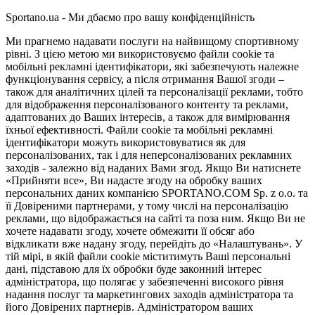
Sportano.ua - Ми дбаємо про вашу конфіденційність
Ми прагнемо надавати послуги на найвищому спортивному
рівні. З цією метою ми використовуємо файли cookie та
мобільні рекламні ідентифікатори, які забезпечують належне
функціонування сервісу, а після отримання Вашої згоди –
також для аналітичних цілей та персоналізації реклами, тобто
для відображення персоналізованого контенту та реклами,
адаптованих до Ваших інтересів, а також для вимірювання
їхньої ефективності. Файли cookie та мобільні рекламні
ідентифікатори можуть використовуватися як для
персоналізованих, так і для неперсоналізованих рекламних
заходів - залежно від наданих Вами згод. Якщо Ви натиснете
«Прийняти все», Ви надасте згоду на обробку ваших
персональних даних компанією SPORTANO.COM Sp. z o.o. та
її Довіреними партнерами, у тому числі на персоналізацію
реклами, що відображається на сайті та поза ним. Якщо Ви не
хочете надавати згоду, хочете обмежити її обсяг або
відкликати вже надану згоду, перейдіть до «Налаштувань». У
тій мірі, в якій файли cookie міститимуть Ваші персональні
дані, підставою для їх обробки буде законний інтерес
адміністратора, що полягає у забезпеченні високого рівня
надання послуг та маркетингових заходів адміністратора та
його Довірених партнерів. Адміністратором ваших