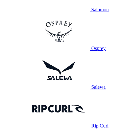
Salomon
Osprey
Salewa
Rip Curl