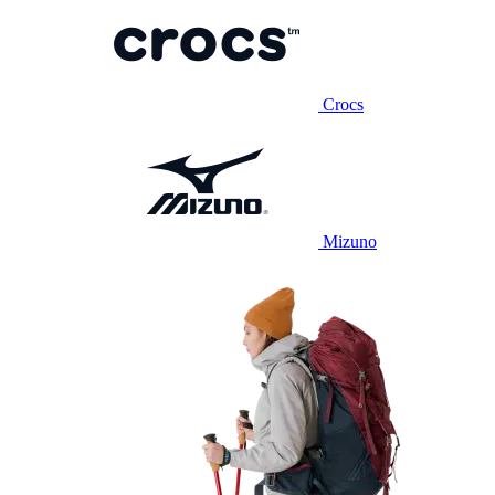
Crocs
Mizuno