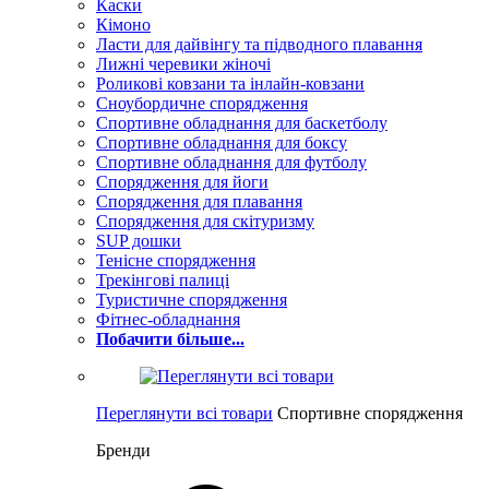
Каски
Кімоно
Ласти для дайвінгу та підводного плавання
Лижні черевики жіночі
Роликові ковзани та інлайн-ковзани
Сноубордичне спорядження
Спортивне обладнання для баскетболу
Спортивне обладнання для боксу
Спортивне обладнання для футболу
Спорядження для йоги
Спорядження для плавання
Спорядження для скітуризму
SUP дошки
Тенісне спорядження
Трекінгові палиці
Туристичне спорядження
Фітнес-обладнання
Побачити більше...
Переглянути всі товари
Спортивне спорядження
Бренди