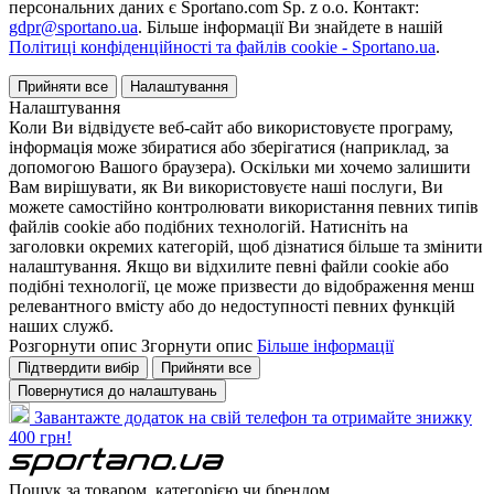
персональних даних є Sportano.com Sp. z o.o. Контакт:
gdpr@sportano.ua
. Більше інформації Ви знайдете в нашій
Політиці конфіденційності та файлів cookie - Sportano.ua
.
Прийняти все
Налаштування
Налаштування
Коли Ви відвідуєте веб-сайт або використовуєте програму,
інформація може збиратися або зберігатися (наприклад, за
допомогою Вашого браузера). Оскільки ми хочемо залишити
Вам вирішувати, як Ви використовуєте наші послуги, Ви
можете самостійно контролювати використання певних типів
файлів cookie або подібних технологій. Натисніть на
заголовки окремих категорій, щоб дізнатися більше та змінити
налаштування. Якщо ви відхилите певні файли cookie або
подібні технології, це може призвести до відображення менш
релевантного вмісту або до недоступності певних функцій
наших служб.
Розгорнути опис
Згорнути опис
Більше інформації
Підтвердити вибір
Прийняти все
Повернутися до налаштувань
Завантажте додаток на свій телефон та отримайте знижку
400 грн!
Пошук за товаром, категорією чи брендом