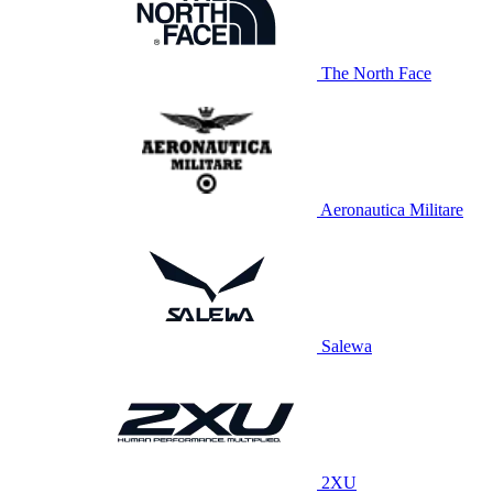
The North Face
Aeronautica Militare
Salewa
2XU