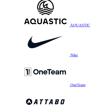
AQUASTIC
Nike
OneTeam