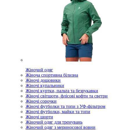
Жіночий одяг
Жіноча спортивна білизна
Жіночі дощовики
Жіночі купальники
Жіночі куртки, пальта та безрукавки
Жіночі світшоти, флісові кофти та светри
Жіночі сорочки
Жіночі футболки та топи з УФ-фільтром
Жіночі футболки, майки та топи
Жіночі шорти
Жіночий одяг для тренувань
Жіночий одяг з мериносової вовни