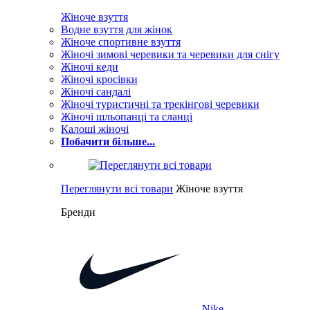
Жіноче взуття
Водне взуття для жінок
Жіноче спортивне взуття
Жіночі зимові черевики та черевики для снігу
Жіночі кеди
Жіночі кросівки
Жіночі сандалі
Жіночі туристичні та трекінгові черевики
Жіночі шльопанці та сланці
Калоші жіночі
Побачити більше...
Переглянути всі товари
Жіноче взуття
Бренди
Nike