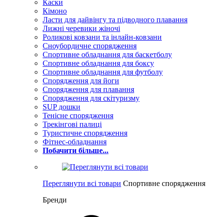
Каски
Кімоно
Ласти для дайвінгу та підводного плавання
Лижні черевики жіночі
Роликові ковзани та інлайн-ковзани
Сноубордичне спорядження
Спортивне обладнання для баскетболу
Спортивне обладнання для боксу
Спортивне обладнання для футболу
Спорядження для йоги
Спорядження для плавання
Спорядження для скітуризму
SUP дошки
Тенісне спорядження
Трекінгові палиці
Туристичне спорядження
Фітнес-обладнання
Побачити більше...
Переглянути всі товари
Спортивне спорядження
Бренди