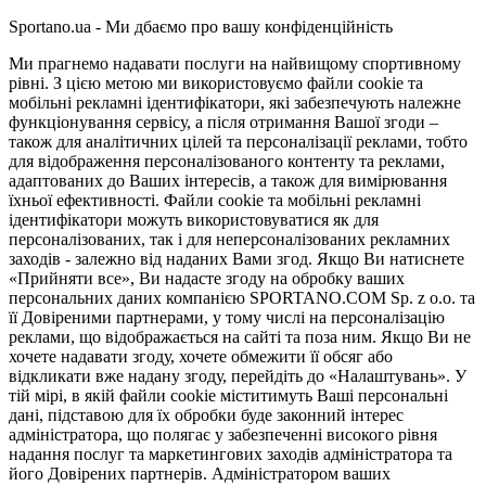
Sportano.ua - Ми дбаємо про вашу конфіденційність
Ми прагнемо надавати послуги на найвищому спортивному
рівні. З цією метою ми використовуємо файли cookie та
мобільні рекламні ідентифікатори, які забезпечують належне
функціонування сервісу, а після отримання Вашої згоди –
також для аналітичних цілей та персоналізації реклами, тобто
для відображення персоналізованого контенту та реклами,
адаптованих до Ваших інтересів, а також для вимірювання
їхньої ефективності. Файли cookie та мобільні рекламні
ідентифікатори можуть використовуватися як для
персоналізованих, так і для неперсоналізованих рекламних
заходів - залежно від наданих Вами згод. Якщо Ви натиснете
«Прийняти все», Ви надасте згоду на обробку ваших
персональних даних компанією SPORTANO.COM Sp. z o.o. та
її Довіреними партнерами, у тому числі на персоналізацію
реклами, що відображається на сайті та поза ним. Якщо Ви не
хочете надавати згоду, хочете обмежити її обсяг або
відкликати вже надану згоду, перейдіть до «Налаштувань». У
тій мірі, в якій файли cookie міститимуть Ваші персональні
дані, підставою для їх обробки буде законний інтерес
адміністратора, що полягає у забезпеченні високого рівня
надання послуг та маркетингових заходів адміністратора та
його Довірених партнерів. Адміністратором ваших