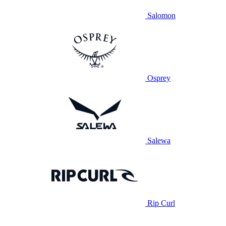
Salomon
Osprey
Salewa
Rip Curl