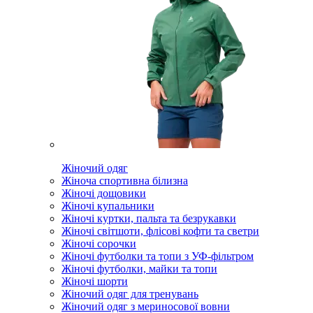
Жіночий одяг
Жіноча спортивна білизна
Жіночі дощовики
Жіночі купальники
Жіночі куртки, пальта та безрукавки
Жіночі світшоти, флісові кофти та светри
Жіночі сорочки
Жіночі футболки та топи з УФ-фільтром
Жіночі футболки, майки та топи
Жіночі шорти
Жіночий одяг для тренувань
Жіночий одяг з мериносової вовни