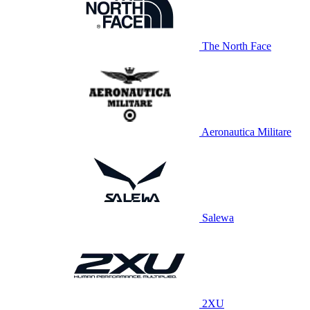
The North Face
Aeronautica Militare
Salewa
2XU