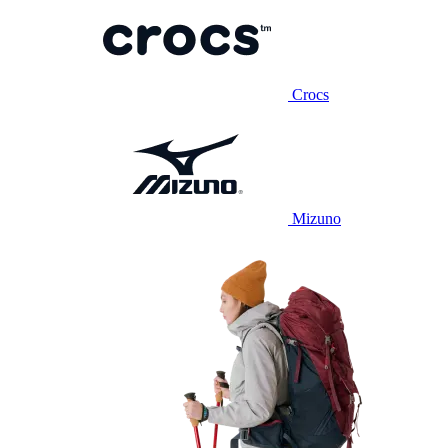
Crocs
Mizuno