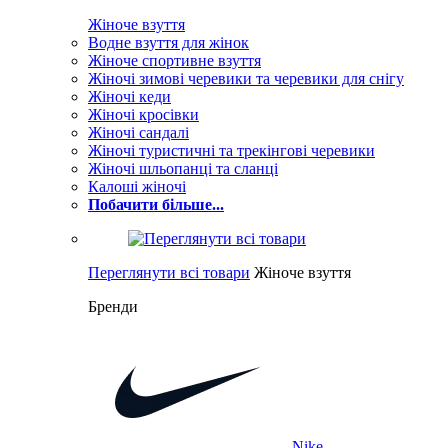
Жіноче взуття
Водне взуття для жінок
Жіноче спортивне взуття
Жіночі зимові черевики та черевики для снігу
Жіночі кеди
Жіночі кросівки
Жіночі сандалі
Жіночі туристичні та трекінгові черевики
Жіночі шльопанці та сланці
Калоші жіночі
Побачити більше...
Переглянути всі товари
Жіноче взуття
Бренди
Nike