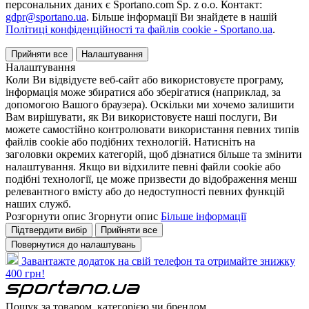
персональних даних є Sportano.com Sp. z o.o. Контакт:
gdpr@sportano.ua
. Більше інформації Ви знайдете в нашій
Політиці конфіденційності та файлів cookie - Sportano.ua
.
Прийняти все
Налаштування
Налаштування
Коли Ви відвідуєте веб-сайт або використовуєте програму,
інформація може збиратися або зберігатися (наприклад, за
допомогою Вашого браузера). Оскільки ми хочемо залишити
Вам вирішувати, як Ви використовуєте наші послуги, Ви
можете самостійно контролювати використання певних типів
файлів cookie або подібних технологій. Натисніть на
заголовки окремих категорій, щоб дізнатися більше та змінити
налаштування. Якщо ви відхилите певні файли cookie або
подібні технології, це може призвести до відображення менш
релевантного вмісту або до недоступності певних функцій
наших служб.
Розгорнути опис
Згорнути опис
Більше інформації
Підтвердити вибір
Прийняти все
Повернутися до налаштувань
Завантажте додаток на свій телефон та отримайте знижку
400 грн!
Пошук за товаром, категорією чи брендом