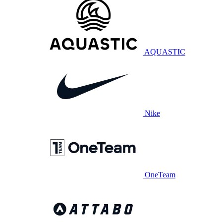
AQUASTIC
Nike
OneTeam