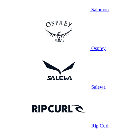
Salomon
Osprey
Salewa
Rip Curl