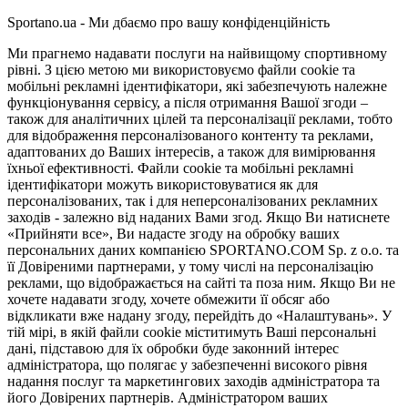
Sportano.ua - Ми дбаємо про вашу конфіденційність
Ми прагнемо надавати послуги на найвищому спортивному
рівні. З цією метою ми використовуємо файли cookie та
мобільні рекламні ідентифікатори, які забезпечують належне
функціонування сервісу, а після отримання Вашої згоди –
також для аналітичних цілей та персоналізації реклами, тобто
для відображення персоналізованого контенту та реклами,
адаптованих до Ваших інтересів, а також для вимірювання
їхньої ефективності. Файли cookie та мобільні рекламні
ідентифікатори можуть використовуватися як для
персоналізованих, так і для неперсоналізованих рекламних
заходів - залежно від наданих Вами згод. Якщо Ви натиснете
«Прийняти все», Ви надасте згоду на обробку ваших
персональних даних компанією SPORTANO.COM Sp. z o.o. та
її Довіреними партнерами, у тому числі на персоналізацію
реклами, що відображається на сайті та поза ним. Якщо Ви не
хочете надавати згоду, хочете обмежити її обсяг або
відкликати вже надану згоду, перейдіть до «Налаштувань». У
тій мірі, в якій файли cookie міститимуть Ваші персональні
дані, підставою для їх обробки буде законний інтерес
адміністратора, що полягає у забезпеченні високого рівня
надання послуг та маркетингових заходів адміністратора та
його Довірених партнерів. Адміністратором ваших