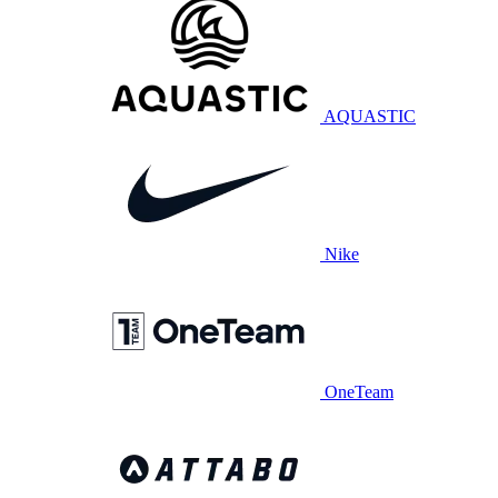
AQUASTIC
Nike
OneTeam