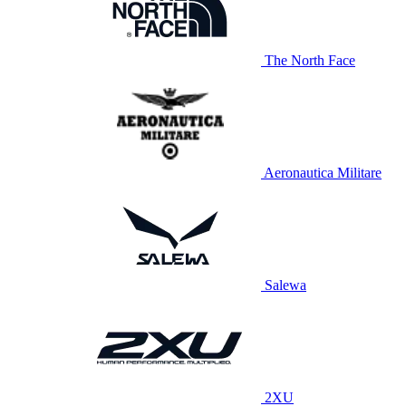
The North Face
Aeronautica Militare
Salewa
2XU