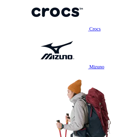
Crocs
Mizuno