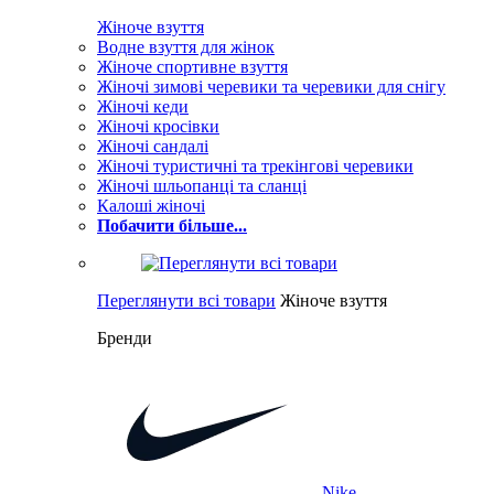
Жіноче взуття
Водне взуття для жінок
Жіноче спортивне взуття
Жіночі зимові черевики та черевики для снігу
Жіночі кеди
Жіночі кросівки
Жіночі сандалі
Жіночі туристичні та трекінгові черевики
Жіночі шльопанці та сланці
Калоші жіночі
Побачити більше...
Переглянути всі товари
Жіноче взуття
Бренди
Nike