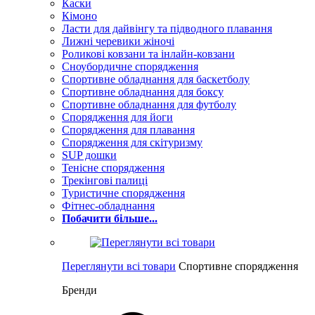
Каски
Кімоно
Ласти для дайвінгу та підводного плавання
Лижні черевики жіночі
Роликові ковзани та інлайн-ковзани
Сноубордичне спорядження
Спортивне обладнання для баскетболу
Спортивне обладнання для боксу
Спортивне обладнання для футболу
Спорядження для йоги
Спорядження для плавання
Спорядження для скітуризму
SUP дошки
Тенісне спорядження
Трекінгові палиці
Туристичне спорядження
Фітнес-обладнання
Побачити більше...
Переглянути всі товари
Спортивне спорядження
Бренди