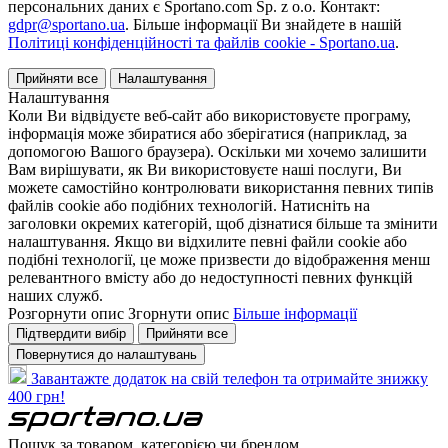
персональних даних є Sportano.com Sp. z o.o. Контакт:
gdpr@sportano.ua
. Більше інформації Ви знайдете в нашій
Політиці конфіденційності та файлів cookie - Sportano.ua
.
Прийняти все
Налаштування
Налаштування
Коли Ви відвідуєте веб-сайт або використовуєте програму,
інформація може збиратися або зберігатися (наприклад, за
допомогою Вашого браузера). Оскільки ми хочемо залишити
Вам вирішувати, як Ви використовуєте наші послуги, Ви
можете самостійно контролювати використання певних типів
файлів cookie або подібних технологій. Натисніть на
заголовки окремих категорій, щоб дізнатися більше та змінити
налаштування. Якщо ви відхилите певні файли cookie або
подібні технології, це може призвести до відображення менш
релевантного вмісту або до недоступності певних функцій
наших служб.
Розгорнути опис
Згорнути опис
Більше інформації
Підтвердити вибір
Прийняти все
Повернутися до налаштувань
Завантажте додаток на свій телефон та отримайте знижку
400 грн!
Пошук за товаром, категорією чи брендом