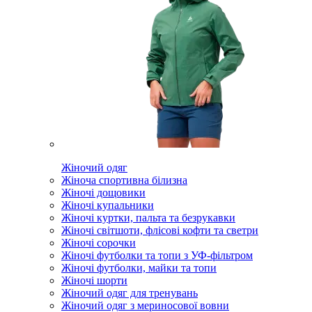
Жіночий одяг
Жіноча спортивна білизна
Жіночі дощовики
Жіночі купальники
Жіночі куртки, пальта та безрукавки
Жіночі світшоти, флісові кофти та светри
Жіночі сорочки
Жіночі футболки та топи з УФ-фільтром
Жіночі футболки, майки та топи
Жіночі шорти
Жіночий одяг для тренувань
Жіночий одяг з мериносової вовни