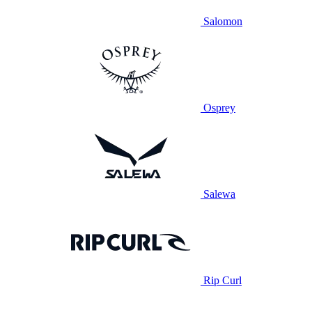
Salomon
Osprey
Salewa
Rip Curl