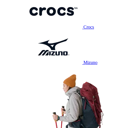
Crocs
Mizuno