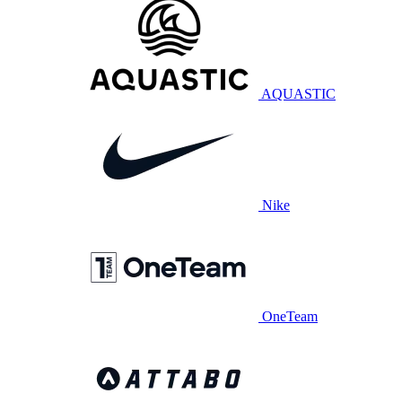
AQUASTIC
Nike
OneTeam