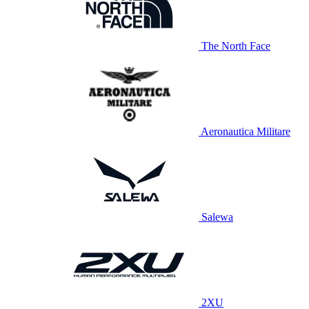
The North Face
Aeronautica Militare
Salewa
2XU