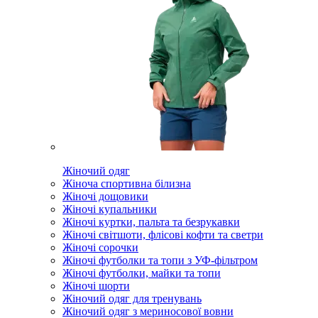
Жіночий одяг
Жіноча спортивна білизна
Жіночі дощовики
Жіночі купальники
Жіночі куртки, пальта та безрукавки
Жіночі світшоти, флісові кофти та светри
Жіночі сорочки
Жіночі футболки та топи з УФ-фільтром
Жіночі футболки, майки та топи
Жіночі шорти
Жіночий одяг для тренувань
Жіночий одяг з мериносової вовни