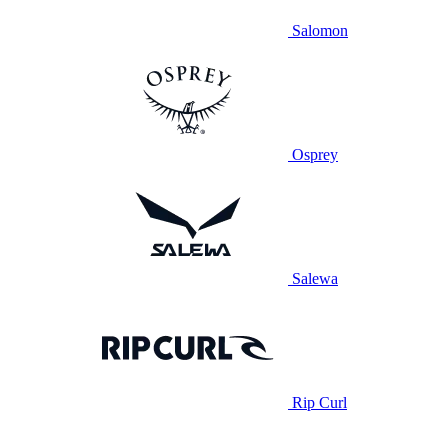
Salomon
Osprey
Salewa
Rip Curl