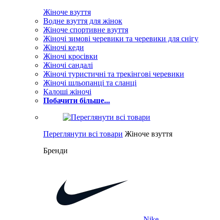
Жіноче взуття
Водне взуття для жінок
Жіноче спортивне взуття
Жіночі зимові черевики та черевики для снігу
Жіночі кеди
Жіночі кросівки
Жіночі сандалі
Жіночі туристичні та трекінгові черевики
Жіночі шльопанці та сланці
Калоші жіночі
Побачити більше...
Переглянути всі товари
Жіноче взуття
Бренди
Nike