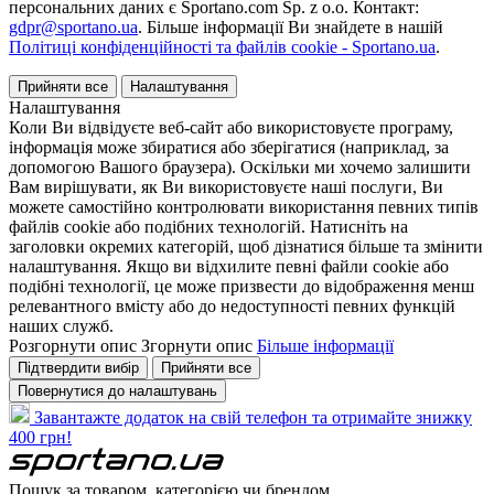
персональних даних є Sportano.com Sp. z o.o. Контакт:
gdpr@sportano.ua
. Більше інформації Ви знайдете в нашій
Політиці конфіденційності та файлів cookie - Sportano.ua
.
Прийняти все
Налаштування
Налаштування
Коли Ви відвідуєте веб-сайт або використовуєте програму,
інформація може збиратися або зберігатися (наприклад, за
допомогою Вашого браузера). Оскільки ми хочемо залишити
Вам вирішувати, як Ви використовуєте наші послуги, Ви
можете самостійно контролювати використання певних типів
файлів cookie або подібних технологій. Натисніть на
заголовки окремих категорій, щоб дізнатися більше та змінити
налаштування. Якщо ви відхилите певні файли cookie або
подібні технології, це може призвести до відображення менш
релевантного вмісту або до недоступності певних функцій
наших служб.
Розгорнути опис
Згорнути опис
Більше інформації
Підтвердити вибір
Прийняти все
Повернутися до налаштувань
Завантажте додаток на свій телефон та отримайте знижку
400 грн!
Пошук за товаром, категорією чи брендом