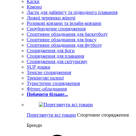
Каски
Кімоно
Ласти для дайвінгу та підводного плавання
Лижні черевики жіночі
Роликові ковзани та інлайн-ковзани
Сноубордичне спорядження
Спортивне обладнання для баскетболу
Спортивне обладнання для боксу
Спортивне обладнання для футболу
Спорядження для йоги
Спорядження для плавання
Спорядження для скітуризму
SUP дошки
Тенісне спорядження
Трекінгові палиці
Туристичне спорядження
Фітнес-обладнання
Побачити більше...
Переглянути всі товари
Спортивне спорядження
Бренди