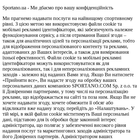
Sportano.ua - Ми дбаємо про вашу конфіденційність
Ми прагнемо надавати послуги на найвищому спортивному
рівні. З цією метою ми використовуємо файли cookie та
мобільні рекламні ідентифікатори, які забезпечують належне
функціонування сервісу, а після отримання Вашої згоди –
також для аналітичних цілей та персоналізації реклами, тобто
для відображення персоналізованого контенту та реклами,
адаптованих до Ваших інтересів, а також для вимірювання
їхньої ефективності. Файли cookie та мобільні рекламні
ідентифікатори можуть використовуватися як для
персоналізованих, так і для неперсоналізованих рекламних
заходів - залежно від наданих Вами згод. Якщо Ви натиснете
«Прийняти все», Ви надасте згоду на обробку ваших
персональних даних компанією SPORTANO.COM Sp. z o.o. та
її Довіреними партнерами, у тому числі на персоналізацію
реклами, що відображається на сайті та поза ним. Якщо Ви не
хочете надавати згоду, хочете обмежити її обсяг або
відкликати вже надану згоду, перейдіть до «Налаштувань». У
тій мірі, в якій файли cookie міститимуть Ваші персональні
дані, підставою для їх обробки буде законний інтерес
адміністратора, що полягає у забезпеченні високого рівня
надання послуг та маркетингових заходів адміністратора та
його Довірених партнерів. Адміністратором ваших