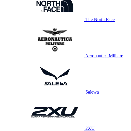
The North Face
Aeronautica Militare
Salewa
2XU