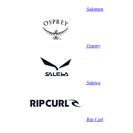
Salomon
Osprey
Salewa
Rip Curl