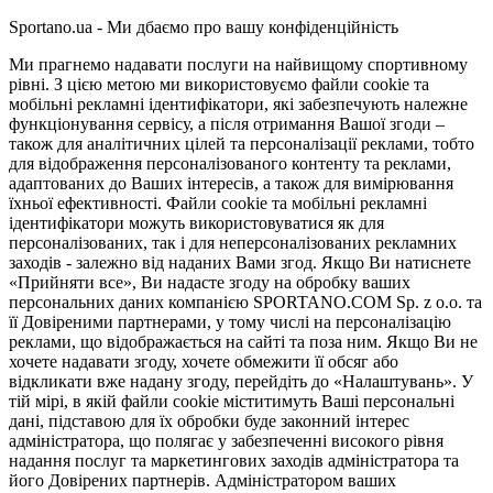
Sportano.ua - Ми дбаємо про вашу конфіденційність
Ми прагнемо надавати послуги на найвищому спортивному
рівні. З цією метою ми використовуємо файли cookie та
мобільні рекламні ідентифікатори, які забезпечують належне
функціонування сервісу, а після отримання Вашої згоди –
також для аналітичних цілей та персоналізації реклами, тобто
для відображення персоналізованого контенту та реклами,
адаптованих до Ваших інтересів, а також для вимірювання
їхньої ефективності. Файли cookie та мобільні рекламні
ідентифікатори можуть використовуватися як для
персоналізованих, так і для неперсоналізованих рекламних
заходів - залежно від наданих Вами згод. Якщо Ви натиснете
«Прийняти все», Ви надасте згоду на обробку ваших
персональних даних компанією SPORTANO.COM Sp. z o.o. та
її Довіреними партнерами, у тому числі на персоналізацію
реклами, що відображається на сайті та поза ним. Якщо Ви не
хочете надавати згоду, хочете обмежити її обсяг або
відкликати вже надану згоду, перейдіть до «Налаштувань». У
тій мірі, в якій файли cookie міститимуть Ваші персональні
дані, підставою для їх обробки буде законний інтерес
адміністратора, що полягає у забезпеченні високого рівня
надання послуг та маркетингових заходів адміністратора та
його Довірених партнерів. Адміністратором ваших