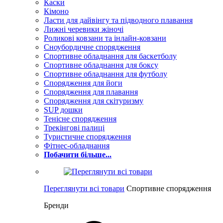
Каски
Кімоно
Ласти для дайвінгу та підводного плавання
Лижні черевики жіночі
Роликові ковзани та інлайн-ковзани
Сноубордичне спорядження
Спортивне обладнання для баскетболу
Спортивне обладнання для боксу
Спортивне обладнання для футболу
Спорядження для йоги
Спорядження для плавання
Спорядження для скітуризму
SUP дошки
Тенісне спорядження
Трекінгові палиці
Туристичне спорядження
Фітнес-обладнання
Побачити більше...
Переглянути всі товари
Спортивне спорядження
Бренди