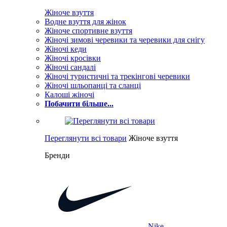
Жіноче взуття
Водне взуття для жінок
Жіноче спортивне взуття
Жіночі зимові черевики та черевики для снігу
Жіночі кеди
Жіночі кросівки
Жіночі сандалі
Жіночі туристичні та трекінгові черевики
Жіночі шльопанці та сланці
Калоші жіночі
Побачити більше...
Переглянути всі товари
Жіноче взуття
Бренди
Nike