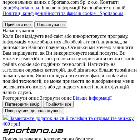
персональних даних є Sportano.com Sp. z o.o. Контакт:
gdpr@sportano.ua
. Більше інформації Ви знайдете в нашій
Політиці конфіденційності та файлів cookie - Sportano.ua
.
Прийняти все
Налаштування
Налаштування
Коли Ви відвідуєте веб-сайт або використовуєте програму,
інформація може збиратися або зберігатися (наприклад, за
допомогою Вашого браузера). Оскільки ми хочемо залишити
Вам вирішувати, як Ви використовуєте наші послуги, Ви
можете самостійно контролювати використання певних типів
файлів cookie або подібних технологій. Натисніть на
заголовки окремих категорій, щоб дізнатися більше та змінити
налаштування. Якщо ви відхилите певні файли cookie або
подібні технології, це може призвести до відображення менш
релевантного вмісту або до недоступності певних функцій
наших служб.
Розгорнути опис
Згорнути опис
Більше інформації
Підтвердити вибір
Прийняти все
Повернутися до налаштувань
Завантажте додаток на свій телефон та отримайте знижку
400 грн!
Пошук за товаром, категорією чи брендом