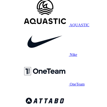
AQUASTIC
Nike
OneTeam