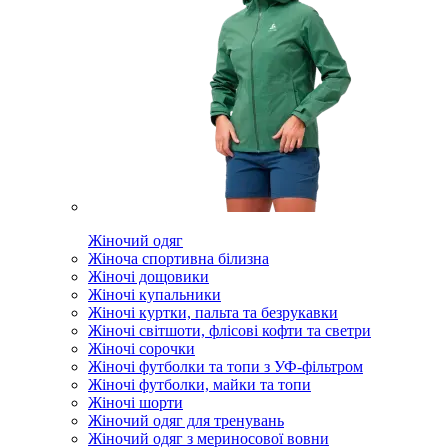
Жіночий одяг
Жіноча спортивна білизна
Жіночі дощовики
Жіночі купальники
Жіночі куртки, пальта та безрукавки
Жіночі світшоти, флісові кофти та светри
Жіночі сорочки
Жіночі футболки та топи з УФ-фільтром
Жіночі футболки, майки та топи
Жіночі шорти
Жіночий одяг для тренувань
Жіночий одяг з мериносової вовни