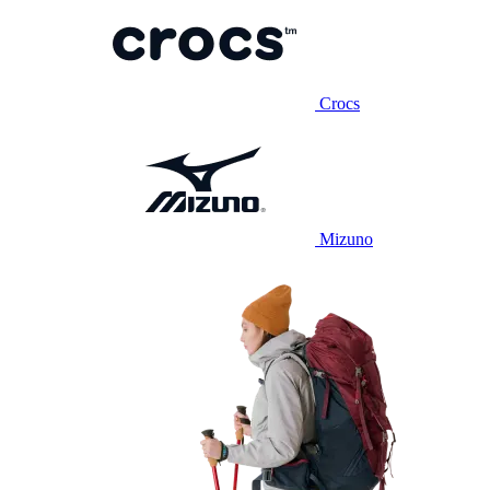
Crocs
Mizuno