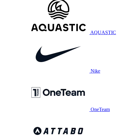
AQUASTIC
Nike
OneTeam