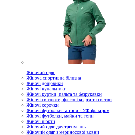
Жіночий одяг
Жіноча спортивна білизна
Жіночі дощовики
Жіночі купальники
Жіночі куртки, пальта та безрукавки
Жіночі світшоти, флісові кофти та светри
Жіночі сорочки
Жіночі футболки та топи з УФ-фільтром
Жіночі футболки, майки та топи
Жіночі шорти
Жіночий одяг для тренувань
Жіночий одяг з мериносової вовни