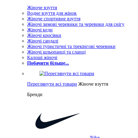
Жіноче взуття
Водне взуття для жінок
Жіноче спортивне взуття
Жіночі зимові черевики та черевики для снігу
Жіночі кеди
Жіночі кросівки
Жіночі сандалі
Жіночі туристичні та трекінгові черевики
Жіночі шльопанці та сланці
Калоші жіночі
Побачити більше...
Переглянути всі товари
Жіноче взуття
Бренди
Nike