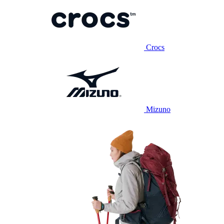
Crocs
Mizuno