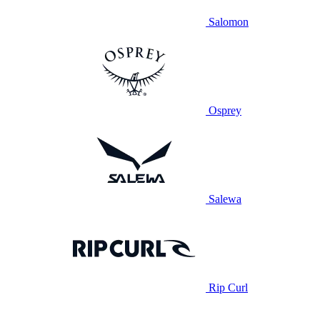
Salomon
Osprey
Salewa
Rip Curl