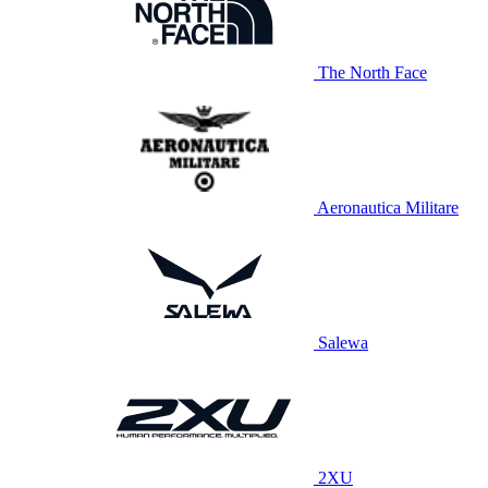
The North Face
Aeronautica Militare
Salewa
2XU