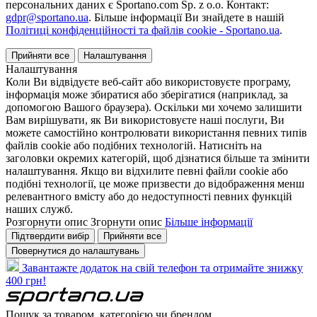
персональних даних є Sportano.com Sp. z o.o. Контакт:
gdpr@sportano.ua
. Більше інформації Ви знайдете в нашій
Політиці конфіденційності та файлів cookie - Sportano.ua
.
Прийняти все
Налаштування
Налаштування
Коли Ви відвідуєте веб-сайт або використовуєте програму,
інформація може збиратися або зберігатися (наприклад, за
допомогою Вашого браузера). Оскільки ми хочемо залишити
Вам вирішувати, як Ви використовуєте наші послуги, Ви
можете самостійно контролювати використання певних типів
файлів cookie або подібних технологій. Натисніть на
заголовки окремих категорій, щоб дізнатися більше та змінити
налаштування. Якщо ви відхилите певні файли cookie або
подібні технології, це може призвести до відображення менш
релевантного вмісту або до недоступності певних функцій
наших служб.
Розгорнути опис
Згорнути опис
Більше інформації
Підтвердити вибір
Прийняти все
Повернутися до налаштувань
Завантажте додаток на свій телефон та отримайте знижку
400 грн!
Пошук за товаром, категорією чи брендом