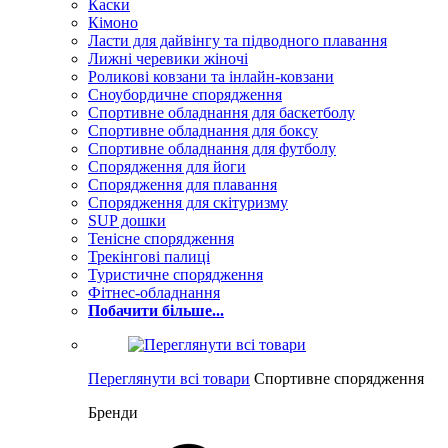
Каски
Кімоно
Ласти для дайвінгу та підводного плавання
Лижні черевики жіночі
Роликові ковзани та інлайн-ковзани
Сноубордичне спорядження
Спортивне обладнання для баскетболу
Спортивне обладнання для боксу
Спортивне обладнання для футболу
Спорядження для йоги
Спорядження для плавання
Спорядження для скітуризму
SUP дошки
Тенісне спорядження
Трекінгові палиці
Туристичне спорядження
Фітнес-обладнання
Побачити більше...
Переглянути всі товари
Спортивне спорядження
Бренди