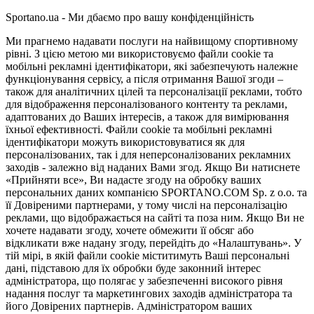
Sportano.ua - Ми дбаємо про вашу конфіденційність
Ми прагнемо надавати послуги на найвищому спортивному
рівні. З цією метою ми використовуємо файли cookie та
мобільні рекламні ідентифікатори, які забезпечують належне
функціонування сервісу, а після отримання Вашої згоди –
також для аналітичних цілей та персоналізації реклами, тобто
для відображення персоналізованого контенту та реклами,
адаптованих до Ваших інтересів, а також для вимірювання
їхньої ефективності. Файли cookie та мобільні рекламні
ідентифікатори можуть використовуватися як для
персоналізованих, так і для неперсоналізованих рекламних
заходів - залежно від наданих Вами згод. Якщо Ви натиснете
«Прийняти все», Ви надасте згоду на обробку ваших
персональних даних компанією SPORTANO.COM Sp. z o.o. та
її Довіреними партнерами, у тому числі на персоналізацію
реклами, що відображається на сайті та поза ним. Якщо Ви не
хочете надавати згоду, хочете обмежити її обсяг або
відкликати вже надану згоду, перейдіть до «Налаштувань». У
тій мірі, в якій файли cookie міститимуть Ваші персональні
дані, підставою для їх обробки буде законний інтерес
адміністратора, що полягає у забезпеченні високого рівня
надання послуг та маркетингових заходів адміністратора та
його Довірених партнерів. Адміністратором ваших