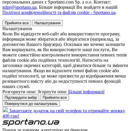
персональних даних є Sportano.com Sp. z o.o. Контакт:
gdpr@sportano.ua
. Більше інформації Ви знайдете в нашій
Політиці конфіденційності та файлів cookie - Sportano.ua
.
Прийняти все
Налаштування
Налаштування
Коли Ви відвідуєте веб-сайт або використовуєте програму,
інформація може збиратися або зберігатися (наприклад, за
допомогою Вашого браузера). Оскільки ми хочемо залишити
Вам вирішувати, як Ви використовуєте наші послуги, Ви
можете самостійно контролювати використання певних типів
файлів cookie або подібних технологій. Натисніть на
заголовки окремих категорій, щоб дізнатися більше та змінити
налаштування. Якщо ви відхилите певні файли cookie або
подібні технології, це може призвести до відображення менш
релевантного вмісту або до недоступності певних функцій
наших служб.
Розгорнути опис
Згорнути опис
Більше інформації
Підтвердити вибір
Прийняти все
Повернутися до налаштувань
Завантажте додаток на свій телефон та отримайте знижку
400 грн!
Пошук за товаром, категорією чи брендом