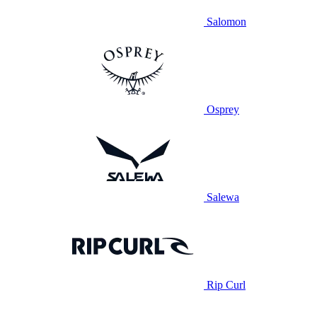
Salomon
Osprey
Salewa
Rip Curl