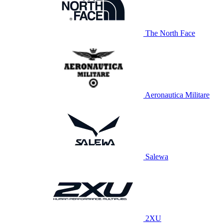
The North Face
Aeronautica Militare
Salewa
2XU