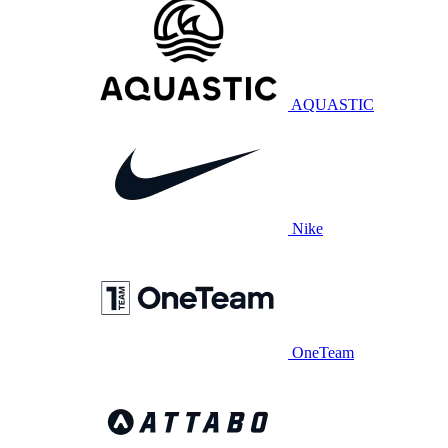
AQUASTIC
Nike
OneTeam