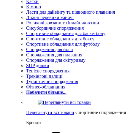
Каски
Кімоно
Ласти для дайвінгу та підводного плавання
Лижні черевики жіночі
Роликові ковзани та інлайн-ковзани
Сноубордичне спорядження
Спортивне обладнання для баскетболу
Спортивне обладнання для боксу
Спортивне обладнання для футболу
Спорядження для йоги
Спорядження для плавання
Спорядження для скітуризму
SUP дошки
Тенісне спорядження
Трекінгові палиці
Туристичне спорядження
Фітнес-обладнання
Побачити більше...
Переглянути всі товари
Спортивне спорядження
Бренди