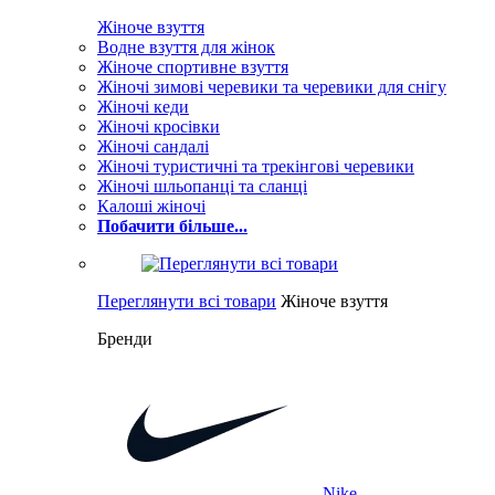
Жіноче взуття
Водне взуття для жінок
Жіноче спортивне взуття
Жіночі зимові черевики та черевики для снігу
Жіночі кеди
Жіночі кросівки
Жіночі сандалі
Жіночі туристичні та трекінгові черевики
Жіночі шльопанці та сланці
Калоші жіночі
Побачити більше...
Переглянути всі товари
Жіноче взуття
Бренди
Nike