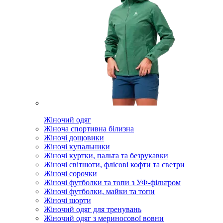
Жіночий одяг
Жіноча спортивна білизна
Жіночі дощовики
Жіночі купальники
Жіночі куртки, пальта та безрукавки
Жіночі світшоти, флісові кофти та светри
Жіночі сорочки
Жіночі футболки та топи з УФ-фільтром
Жіночі футболки, майки та топи
Жіночі шорти
Жіночий одяг для тренувань
Жіночий одяг з мериносової вовни