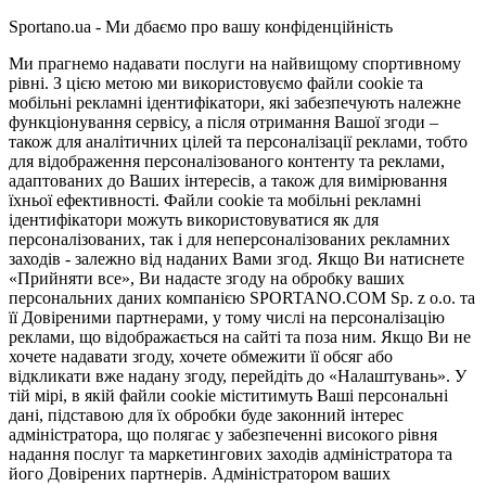
Sportano.ua - Ми дбаємо про вашу конфіденційність
Ми прагнемо надавати послуги на найвищому спортивному
рівні. З цією метою ми використовуємо файли cookie та
мобільні рекламні ідентифікатори, які забезпечують належне
функціонування сервісу, а після отримання Вашої згоди –
також для аналітичних цілей та персоналізації реклами, тобто
для відображення персоналізованого контенту та реклами,
адаптованих до Ваших інтересів, а також для вимірювання
їхньої ефективності. Файли cookie та мобільні рекламні
ідентифікатори можуть використовуватися як для
персоналізованих, так і для неперсоналізованих рекламних
заходів - залежно від наданих Вами згод. Якщо Ви натиснете
«Прийняти все», Ви надасте згоду на обробку ваших
персональних даних компанією SPORTANO.COM Sp. z o.o. та
її Довіреними партнерами, у тому числі на персоналізацію
реклами, що відображається на сайті та поза ним. Якщо Ви не
хочете надавати згоду, хочете обмежити її обсяг або
відкликати вже надану згоду, перейдіть до «Налаштувань». У
тій мірі, в якій файли cookie міститимуть Ваші персональні
дані, підставою для їх обробки буде законний інтерес
адміністратора, що полягає у забезпеченні високого рівня
надання послуг та маркетингових заходів адміністратора та
його Довірених партнерів. Адміністратором ваших