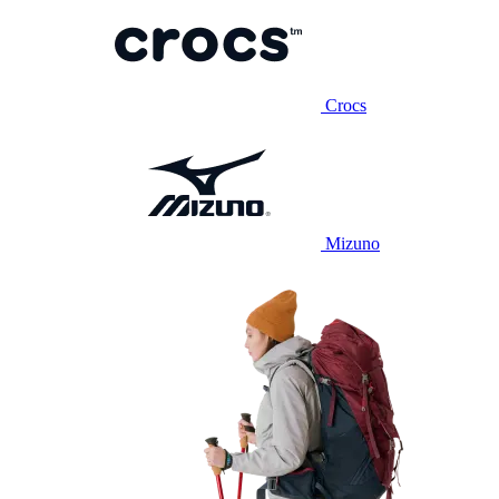
Crocs
Mizuno