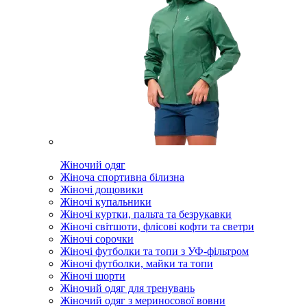
Жіночий одяг
Жіноча спортивна білизна
Жіночі дощовики
Жіночі купальники
Жіночі куртки, пальта та безрукавки
Жіночі світшоти, флісові кофти та светри
Жіночі сорочки
Жіночі футболки та топи з УФ-фільтром
Жіночі футболки, майки та топи
Жіночі шорти
Жіночий одяг для тренувань
Жіночий одяг з мериносової вовни