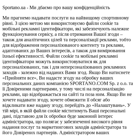
Sportano.ua - Ми дбаємо про вашу конфіденційність
Ми прагнемо надавати послуги на найвищому спортивному
рівні. З цією метою ми використовуємо файли cookie та
мобільні рекламні ідентифікатори, які забезпечують належне
функціонування сервісу, а після отримання Вашої згоди –
також для аналітичних цілей та персоналізації реклами, тобто
для відображення персоналізованого контенту та реклами,
адаптованих до Ваших інтересів, а також для вимірювання
їхньої ефективності. Файли cookie та мобільні рекламні
ідентифікатори можуть використовуватися як для
персоналізованих, так і для неперсоналізованих рекламних
заходів - залежно від наданих Вами згод. Якщо Ви натиснете
«Прийняти все», Ви надасте згоду на обробку ваших
персональних даних компанією SPORTANO.COM Sp. z o.o. та
її Довіреними партнерами, у тому числі на персоналізацію
реклами, що відображається на сайті та поза ним. Якщо Ви не
хочете надавати згоду, хочете обмежити її обсяг або
відкликати вже надану згоду, перейдіть до «Налаштувань». У
тій мірі, в якій файли cookie міститимуть Ваші персональні
дані, підставою для їх обробки буде законний інтерес
адміністратора, що полягає у забезпеченні високого рівня
надання послуг та маркетингових заходів адміністратора та
його Довірених партнерів. Адміністратором ваших