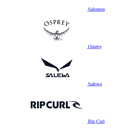
Salomon
Osprey
Salewa
Rip Curl