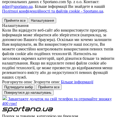
персональних даних є Sportano.com Sp. z o.o. Контакт:
gdpr@sportano.ua
. Більше інформації Ви знайдете в нашій
Політиці конфіденційності та файлів cookie - Sportano.ua
.
Прийняти все
Налаштування
Налаштування
Коли Ви відвідуєте веб-сайт або використовуєте програму,
інформація може збиратися або зберігатися (наприклад, за
допомогою Вашого браузера). Оскільки ми хочемо залишити
Вам вирішувати, як Ви використовуєте наші послуги, Ви
можете самостійно контролювати використання певних типів
файлів cookie або подібних технологій. Натисніть на
заголовки окремих категорій, щоб дізнатися більше та змінити
налаштування. Якщо ви відхилите певні файли cookie або
подібні технології, це може призвести до відображення менш
релевантного вмісту або до недоступності певних функцій
наших служб.
Розгорнути опис
Згорнути опис
Більше інформації
Підтвердити вибір
Прийняти все
Повернутися до налаштувань
Завантажте додаток на свій телефон та отримайте знижку
400 грн!
Пошук за товаром, категорією чи брендом