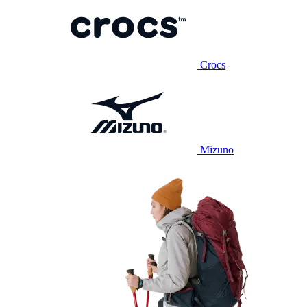
Crocs
Mizuno