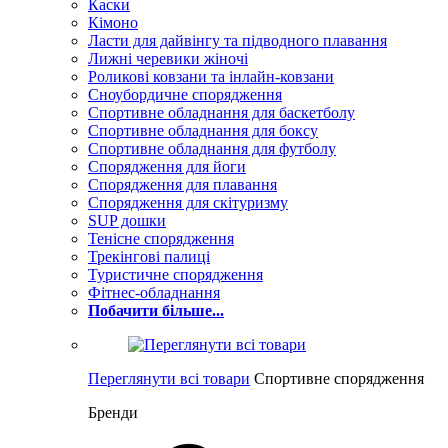
Каски
Кімоно
Ласти для дайвінгу та підводного плавання
Лижні черевики жіночі
Роликові ковзани та інлайн-ковзани
Сноубордичне спорядження
Спортивне обладнання для баскетболу
Спортивне обладнання для боксу
Спортивне обладнання для футболу
Спорядження для йоги
Спорядження для плавання
Спорядження для скітуризму
SUP дошки
Тенісне спорядження
Трекінгові палиці
Туристичне спорядження
Фітнес-обладнання
Побачити більше...
Переглянути всі товари
Спортивне спорядження
Бренди