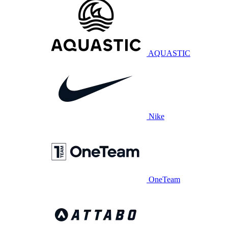
AQUASTIC
Nike
OneTeam