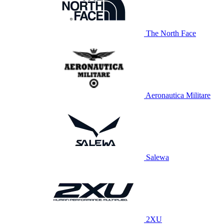
The North Face
Aeronautica Militare
Salewa
2XU