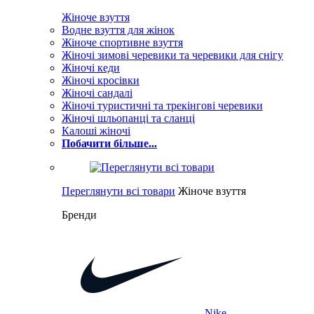
Жіноче взуття
Водне взуття для жінок
Жіноче спортивне взуття
Жіночі зимові черевики та черевики для снігу
Жіночі кеди
Жіночі кросівки
Жіночі сандалі
Жіночі туристичні та трекінгові черевики
Жіночі шльопанці та сланці
Калоші жіночі
Побачити більше...
Переглянути всі товари
Жіноче взуття
Бренди
Nike