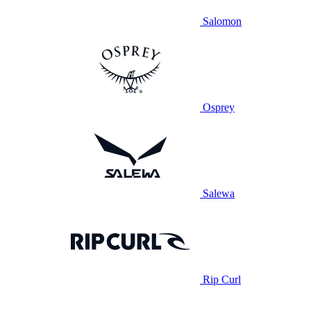
Salomon
Osprey
Salewa
Rip Curl