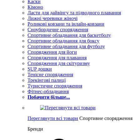
Каски
Кімоно
Ласти для дайвінгу та підводного плавання
Лижні черевики жіночі
Роликові ковзани та інлайн-ковзани
Сноубордичне спорядження
Спортивне обладнання для баскетболу
Спортивне обладнання для боксу
Спортивне обладнання для футболу
Спорядження для йоги
Спорядження для плавання
Спорядження для скітуризму
SUP дошки
Тенісне спорядження
Трекінгові палиці
Туристичне спорядження
Фітнес-обладнання
Побачити більше...
Переглянути всі товари
Спортивне спорядження
Бренди