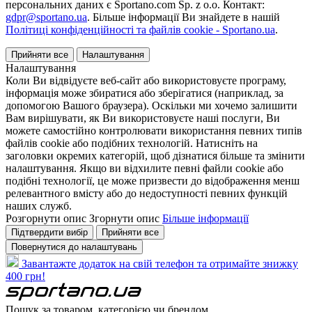
персональних даних є Sportano.com Sp. z o.o. Контакт:
gdpr@sportano.ua
. Більше інформації Ви знайдете в нашій
Політиці конфіденційності та файлів cookie - Sportano.ua
.
Прийняти все
Налаштування
Налаштування
Коли Ви відвідуєте веб-сайт або використовуєте програму,
інформація може збиратися або зберігатися (наприклад, за
допомогою Вашого браузера). Оскільки ми хочемо залишити
Вам вирішувати, як Ви використовуєте наші послуги, Ви
можете самостійно контролювати використання певних типів
файлів cookie або подібних технологій. Натисніть на
заголовки окремих категорій, щоб дізнатися більше та змінити
налаштування. Якщо ви відхилите певні файли cookie або
подібні технології, це може призвести до відображення менш
релевантного вмісту або до недоступності певних функцій
наших служб.
Розгорнути опис
Згорнути опис
Більше інформації
Підтвердити вибір
Прийняти все
Повернутися до налаштувань
Завантажте додаток на свій телефон та отримайте знижку
400 грн!
Пошук за товаром, категорією чи брендом