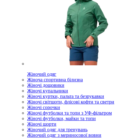
Жіночий одяг
Жіноча спортивна білизна
Жіночі дощовики
Жіночі купальники
Жіночі куртки, пальта та безрукавки
Жіночі світшоти, флісові кофти та светри
Жіночі сорочки
Жіночі футболки та топи з УФ-фільтром
Жіночі футболки, майки та топи
Жіночі шорти
Жіночий одяг для тренувань
Жіночий одяг з мериносової вовни