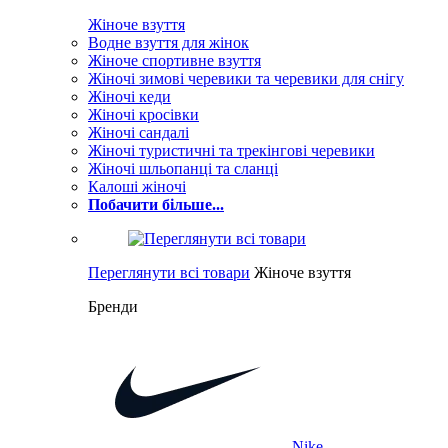
Жіноче взуття
Водне взуття для жінок
Жіноче спортивне взуття
Жіночі зимові черевики та черевики для снігу
Жіночі кеди
Жіночі кросівки
Жіночі сандалі
Жіночі туристичні та трекінгові черевики
Жіночі шльопанці та сланці
Калоші жіночі
Побачити більше...
Переглянути всі товари
Жіноче взуття
Бренди
Nike