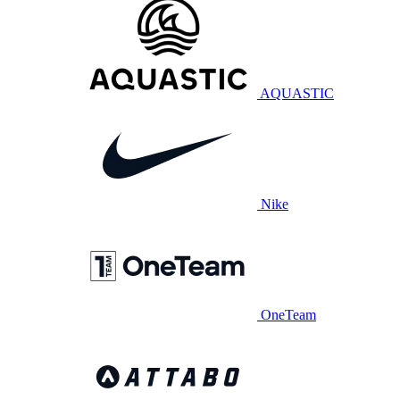
AQUASTIC
Nike
OneTeam