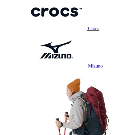
Crocs
Mizuno