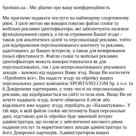
Sportano.ua - Ми дбаємо про вашу конфіденційність
Ми прагнемо надавати послуги на найвищому спортивному
рівні. З цією метою ми використовуємо файли cookie та
мобільні рекламні ідентифікатори, які забезпечують належне
функціонування сервісу, а після отримання Вашої згоди –
також для аналітичних цілей та персоналізації реклами, тобто
для відображення персоналізованого контенту та реклами,
адаптованих до Ваших інтересів, а також для вимірювання
їхньої ефективності. Файли cookie та мобільні рекламні
ідентифікатори можуть використовуватися як для
персоналізованих, так і для неперсоналізованих рекламних
заходів - залежно від наданих Вами згод. Якщо Ви натиснете
«Прийняти все», Ви надасте згоду на обробку ваших
персональних даних компанією SPORTANO.COM Sp. z o.o. та
її Довіреними партнерами, у тому числі на персоналізацію
реклами, що відображається на сайті та поза ним. Якщо Ви не
хочете надавати згоду, хочете обмежити її обсяг або
відкликати вже надану згоду, перейдіть до «Налаштувань». У
тій мірі, в якій файли cookie міститимуть Ваші персональні
дані, підставою для їх обробки буде законний інтерес
адміністратора, що полягає у забезпеченні високого рівня
надання послуг та маркетингових заходів адміністратора та
його Довірених партнерів. Адміністратором ваших