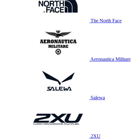
The North Face
Aeronautica Militare
Salewa
2XU