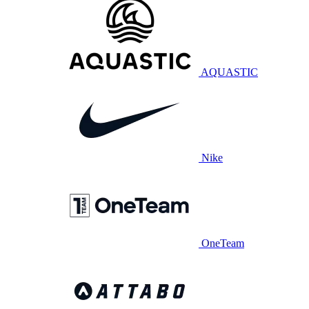
AQUASTIC
Nike
OneTeam