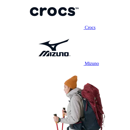
Crocs
Mizuno