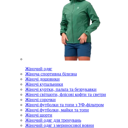
Жіночий одяг
Жіноча спортивна білизна
Жіночі дощовики
Жіночі купальники
Жіночі куртки, пальта та безрукавки
Жіночі світшоти, флісові кофти та светри
Жіночі сорочки
Жіночі футболки та топи з УФ-фільтром
Жіночі футболки, майки та топи
Жіночі шорти
Жіночий одяг для тренувань
Жіночий одяг з мериносової вовни