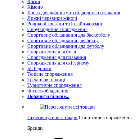
Каски
Кімоно
Ласти для дайвінгу та підводного плавання
Лижні черевики жіночі
Роликові ковзани та інлайн-ковзани
Сноубордичне спорядження
Спортивне обладнання для баскетболу
Спортивне обладнання для боксу
Спортивне обладнання для футболу
Спорядження для йоги
Спорядження для плавання
Спорядження для скітуризму
SUP дошки
Тенісне спорядження
Трекінгові палиці
Туристичне спорядження
Фітнес-обладнання
Побачити більше...
Переглянути всі товари
Спортивне спорядження
Бренди