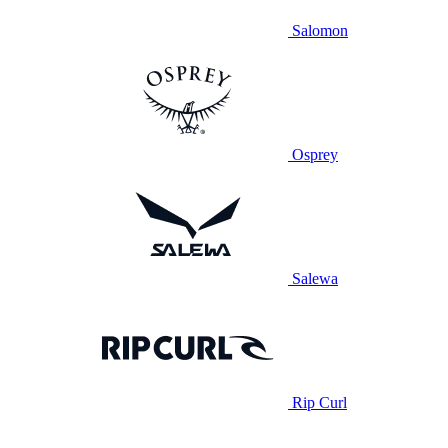
Salomon
Osprey
Salewa
Rip Curl