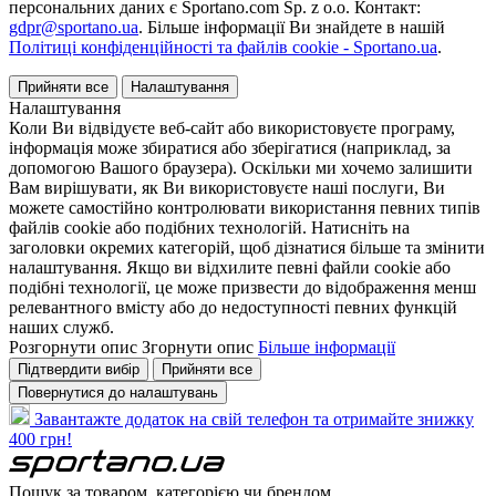
персональних даних є Sportano.com Sp. z o.o. Контакт:
gdpr@sportano.ua
. Більше інформації Ви знайдете в нашій
Політиці конфіденційності та файлів cookie - Sportano.ua
.
Прийняти все
Налаштування
Налаштування
Коли Ви відвідуєте веб-сайт або використовуєте програму,
інформація може збиратися або зберігатися (наприклад, за
допомогою Вашого браузера). Оскільки ми хочемо залишити
Вам вирішувати, як Ви використовуєте наші послуги, Ви
можете самостійно контролювати використання певних типів
файлів cookie або подібних технологій. Натисніть на
заголовки окремих категорій, щоб дізнатися більше та змінити
налаштування. Якщо ви відхилите певні файли cookie або
подібні технології, це може призвести до відображення менш
релевантного вмісту або до недоступності певних функцій
наших служб.
Розгорнути опис
Згорнути опис
Більше інформації
Підтвердити вибір
Прийняти все
Повернутися до налаштувань
Завантажте додаток на свій телефон та отримайте знижку
400 грн!
Пошук за товаром, категорією чи брендом