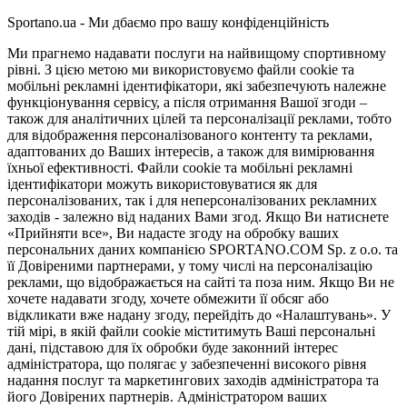
Sportano.ua - Ми дбаємо про вашу конфіденційність
Ми прагнемо надавати послуги на найвищому спортивному
рівні. З цією метою ми використовуємо файли cookie та
мобільні рекламні ідентифікатори, які забезпечують належне
функціонування сервісу, а після отримання Вашої згоди –
також для аналітичних цілей та персоналізації реклами, тобто
для відображення персоналізованого контенту та реклами,
адаптованих до Ваших інтересів, а також для вимірювання
їхньої ефективності. Файли cookie та мобільні рекламні
ідентифікатори можуть використовуватися як для
персоналізованих, так і для неперсоналізованих рекламних
заходів - залежно від наданих Вами згод. Якщо Ви натиснете
«Прийняти все», Ви надасте згоду на обробку ваших
персональних даних компанією SPORTANO.COM Sp. z o.o. та
її Довіреними партнерами, у тому числі на персоналізацію
реклами, що відображається на сайті та поза ним. Якщо Ви не
хочете надавати згоду, хочете обмежити її обсяг або
відкликати вже надану згоду, перейдіть до «Налаштувань». У
тій мірі, в якій файли cookie міститимуть Ваші персональні
дані, підставою для їх обробки буде законний інтерес
адміністратора, що полягає у забезпеченні високого рівня
надання послуг та маркетингових заходів адміністратора та
його Довірених партнерів. Адміністратором ваших