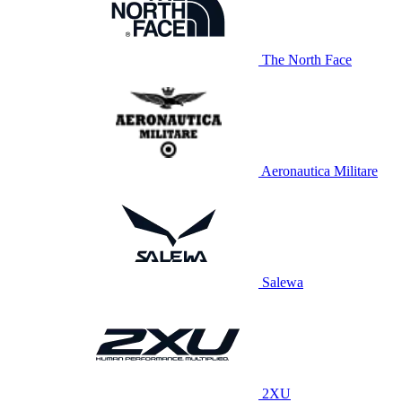
The North Face
Aeronautica Militare
Salewa
2XU