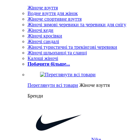
Жіноче взуття
Водне взуття для жінок
Жіноче спортивне взуття
Жіночі зимові черевики та черевики для снігу
Жіночі кеди
Жіночі кросівки
Жіночі сандалі
Жіночі туристичні та трекінгові черевики
Жіночі шльопанці та сланці
Калоші жіночі
Побачити більше...
Переглянути всі товари
Жіноче взуття
Бренди
Nike