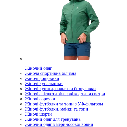
Жіночий одяг
Жіноча спортивна білизна
Жіночі дощовики
Жіночі купальники
Жіночі куртки, пальта та безрукавки
Жіночі світшоти, флісові кофти та светри
Жіночі сорочки
Жіночі футболки та топи з УФ-фільтром
Жіночі футболки, майки та топи
Жіночі шорти
Жіночий одяг для тренувань
Жіночий одяг з мериносової вовни