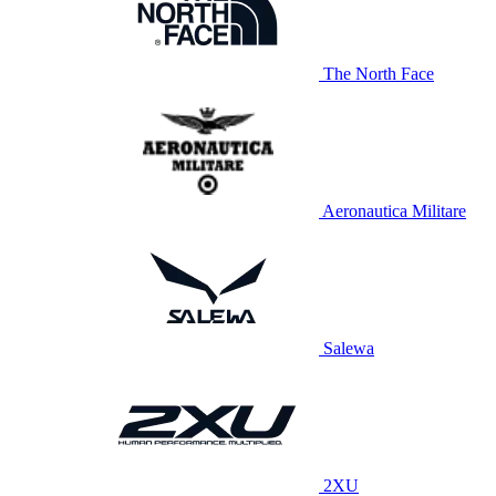
The North Face
Aeronautica Militare
Salewa
2XU