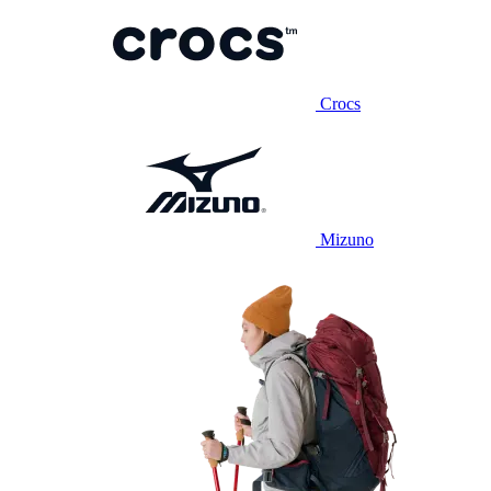
Crocs
Mizuno