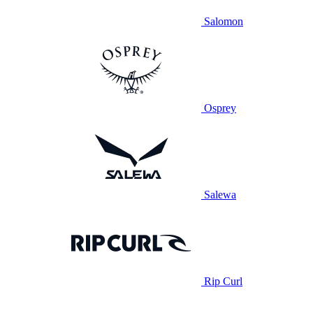
Salomon
Osprey
Salewa
Rip Curl