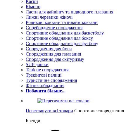
Каски
Кімоно
Ласти для дайвінгу та підводного плавання
Лижні черевики жіночі
Роликові ковзани та інлайн-ковзани
Сноубордичне спорядження
Спортивне обладнання для баскетболу
Спортивне обладнання для боксу
Спортивне обладнання для футболу
Спорядження для йоги
Спорядження для плавання
Спорядження для скітуризму
SUP дошки
Тенісне спорядження
Трекінгові палиці
Туристичне спорядження
Фітнес-обладнання
Побачити більше...
Переглянути всі товари
Спортивне спорядження
Бренди