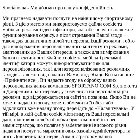
Sportano.ua - Ми дбаємо про вашу конфіденційність
Ми прагнемо надавати послуги на найвищому спортивному
рівні. З цією метою ми використовуємо файли cookie та
мобільні рекламні ідентифікатори, які забезпечують належне
функціонування сервісу, а після отримання Вашої згоди –
також для аналітичних цілей та персоналізації реклами, тобто
для відображення персоналізованого контенту та реклами,
адаптованих до Ваших інтересів, а також для вимірювання
їхньої ефективності. Файли cookie та мобільні рекламні
ідентифікатори можуть використовуватися як для
персоналізованих, так і для неперсоналізованих рекламних
заходів - залежно від наданих Вами згод. Якщо Ви натиснете
«Прийняти все», Ви надасте згоду на обробку ваших
персональних даних компанією SPORTANO.COM Sp. z o.o. та
її Довіреними партнерами, у тому числі на персоналізацію
реклами, що відображається на сайті та поза ним. Якщо Ви не
хочете надавати згоду, хочете обмежити її обсяг або
відкликати вже надану згоду, перейдіть до «Налаштувань». У
тій мірі, в якій файли cookie міститимуть Ваші персональні
дані, підставою для їх обробки буде законний інтерес
адміністратора, що полягає у забезпеченні високого рівня
надання послуг та маркетингових заходів адміністратора та
його Довірених партнерів. Адміністратором ваших