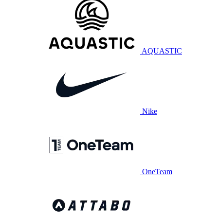
AQUASTIC
Nike
OneTeam