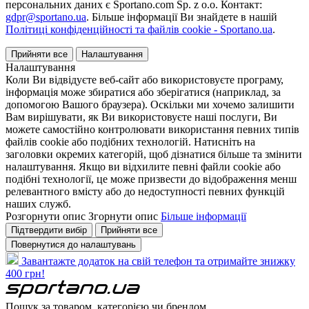
персональних даних є Sportano.com Sp. z o.o. Контакт:
gdpr@sportano.ua
. Більше інформації Ви знайдете в нашій
Політиці конфіденційності та файлів cookie - Sportano.ua
.
Прийняти все
Налаштування
Налаштування
Коли Ви відвідуєте веб-сайт або використовуєте програму,
інформація може збиратися або зберігатися (наприклад, за
допомогою Вашого браузера). Оскільки ми хочемо залишити
Вам вирішувати, як Ви використовуєте наші послуги, Ви
можете самостійно контролювати використання певних типів
файлів cookie або подібних технологій. Натисніть на
заголовки окремих категорій, щоб дізнатися більше та змінити
налаштування. Якщо ви відхилите певні файли cookie або
подібні технології, це може призвести до відображення менш
релевантного вмісту або до недоступності певних функцій
наших служб.
Розгорнути опис
Згорнути опис
Більше інформації
Підтвердити вибір
Прийняти все
Повернутися до налаштувань
Завантажте додаток на свій телефон та отримайте знижку
400 грн!
Пошук за товаром, категорією чи брендом