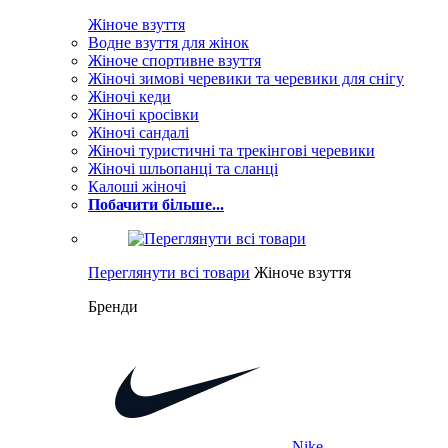
Жіноче взуття
Водне взуття для жінок
Жіноче спортивне взуття
Жіночі зимові черевики та черевики для снігу
Жіночі кеди
Жіночі кросівки
Жіночі сандалі
Жіночі туристичні та трекінгові черевики
Жіночі шльопанці та сланці
Калоші жіночі
Побачити більше...
Переглянути всі товари
Жіноче взуття
Бренди
Nike