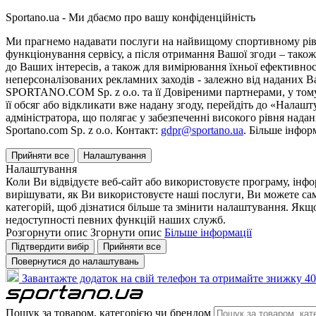
Sportano.ua - Ми дбаємо про вашу конфіденційність
Ми прагнемо надавати послуги на найвищому спортивному рівні
функціонування сервісу, а після отримання Вашої згоди – також
до Ваших інтересів, а також для вимірювання їхньої ефективнос
неперсоналізованих рекламних заходів - залежно від наданих 
SPORTANO.COM Sp. z o.o. та її Довіреними партнерами, у тому 
її обсяг або відкликати вже надану згоду, перейдіть до «Налашт
адміністратора, що полягає у забезпеченні високого рівня нада
Sportano.com Sp. z o.o. Контакт:
gdpr@sportano.ua
. Більше інфор
Прийняти все
Налаштування
Налаштування
Коли Ви відвідуєте веб-сайт або використовуєте програму, інф
вирішувати, як Ви використовуєте наші послуги, Ви можете са
категорій, щоб дізнатися більше та змінити налаштування. Якщо
недоступності певних функцій наших служб.
Розгорнути опис
Згорнути опис
Більше інформації
Підтвердити вибір
Прийняти все
Повернутися до налаштувань
Завантажте додаток на свій телефон та отримайте знижку 40
Пошук за товаром, категорією чи брендом