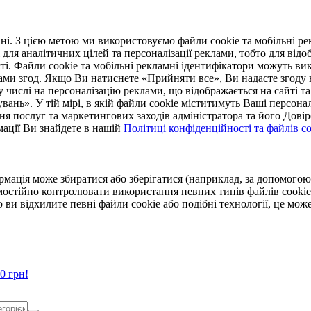
. З цією метою ми використовуємо файли cookie та мобільні рек
 для аналітичних цілей та персоналізації реклами, тобто для ві
ті. Файли cookie та мобільні рекламні ідентифікатори можуть вик
Вами згод. Якщо Ви натиснете «Прийняти все», Ви надасте згод
числі на персоналізацію реклами, що відображається на сайті та
увань». У тій мірі, в якій файли cookie міститимуть Ваші персонал
ння послуг та маркетингових заходів адміністратора та його Дов
мації Ви знайдете в нашій
Політиці конфіденційності та файлів coo
ормація може збиратися або зберігатися (наприклад, за допомог
мостійно контролювати використання певних типів файлів cookie
 ви відхилите певні файли cookie або подібні технології, це мо
0 грн!