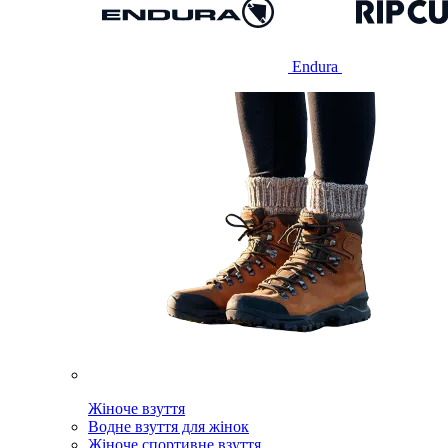
Endura
Жіноче взуття
Водне взуття для жінок
Жіноче спортивне взуття