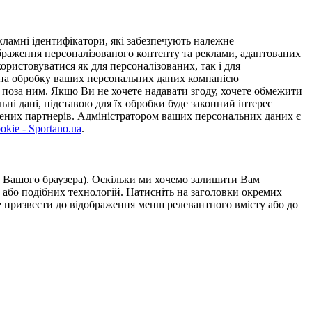
ламні ідентифікатори, які забезпечують належне
дображення персоналізованого контенту та реклами, адаптованих
ористовуватися як для персоналізованих, так і для
у на обробку ваших персональних даних компанією
 поза ним. Якщо Ви не хочете надавати згоду, хочете обмежити
ьні дані, підставою для їх обробки буде законний інтерес
ірених партнерів. Адміністратором ваших персональних даних є
kie - Sportano.ua
.
ою Вашого браузера). Оскільки ми хочемо залишити Вам
 або подібних технологій. Натисніть на заголовки окремих
же призвести до відображення менш релевантного вмісту або до