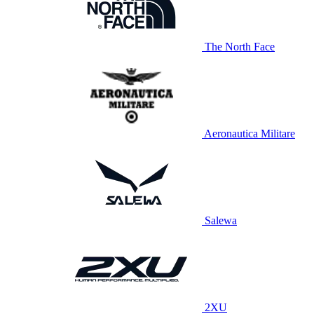
The North Face
Aeronautica Militare
Salewa
2XU