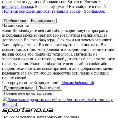
персональних даних є Sportano.com Sp. z o.o. Контакт:
gdpr@sportano.ua
. Більше інформації Ви знайдете в нашій
Політиці конфіденційності та файлів cookie - Sportano.ua
.
Прийняти все
Налаштування
Налаштування
Коли Ви відвідуєте веб-сайт або використовуєте програму,
інформація може збиратися або зберігатися (наприклад, за
допомогою Вашого браузера). Оскільки ми хочемо залишити
Вам вирішувати, як Ви використовуєте наші послуги, Ви
можете самостійно контролювати використання певних типів
файлів cookie або подібних технологій. Натисніть на
заголовки окремих категорій, щоб дізнатися більше та змінити
налаштування. Якщо ви відхилите певні файли cookie або
подібні технології, це може призвести до відображення менш
релевантного вмісту або до недоступності певних функцій
наших служб.
Розгорнути опис
Згорнути опис
Більше інформації
Підтвердити вибір
Прийняти все
Повернутися до налаштувань
Завантажте додаток на свій телефон та отримайте знижку
400 грн!
Пошук за товаром, категорією чи брендом