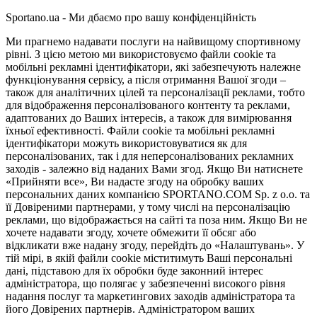
Sportano.ua - Ми дбаємо про вашу конфіденційність
Ми прагнемо надавати послуги на найвищому спортивному
рівні. З цією метою ми використовуємо файли cookie та
мобільні рекламні ідентифікатори, які забезпечують належне
функціонування сервісу, а після отримання Вашої згоди –
також для аналітичних цілей та персоналізації реклами, тобто
для відображення персоналізованого контенту та реклами,
адаптованих до Ваших інтересів, а також для вимірювання
їхньої ефективності. Файли cookie та мобільні рекламні
ідентифікатори можуть використовуватися як для
персоналізованих, так і для неперсоналізованих рекламних
заходів - залежно від наданих Вами згод. Якщо Ви натиснете
«Прийняти все», Ви надасте згоду на обробку ваших
персональних даних компанією SPORTANO.COM Sp. z o.o. та
її Довіреними партнерами, у тому числі на персоналізацію
реклами, що відображається на сайті та поза ним. Якщо Ви не
хочете надавати згоду, хочете обмежити її обсяг або
відкликати вже надану згоду, перейдіть до «Налаштувань». У
тій мірі, в якій файли cookie міститимуть Ваші персональні
дані, підставою для їх обробки буде законний інтерес
адміністратора, що полягає у забезпеченні високого рівня
надання послуг та маркетингових заходів адміністратора та
його Довірених партнерів. Адміністратором ваших