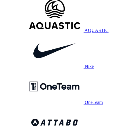
AQUASTIC
Nike
OneTeam