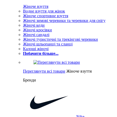
Жіноче взуття
Водне взуття для жінок
Жіноче спортивне взуття
Жіночі зимові черевики та черевики для снігу
Жіночі кеди
Жіночі кросівки
Жіночі сандалі
Жіночі туристичні та трекінгові черевики
Жіночі шльопанці та сланці
Калоші жіночі
Побачити більше...
Переглянути всі товари
Жіноче взуття
Бренди
Nike