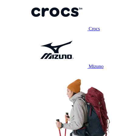
Crocs
Mizuno