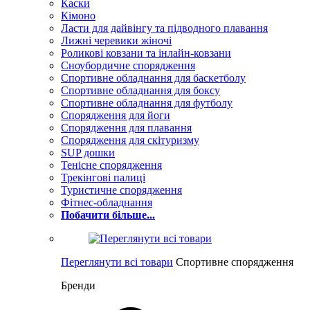
Каски
Кімоно
Ласти для дайвінгу та підводного плавання
Лижні черевики жіночі
Роликові ковзани та інлайн-ковзани
Сноубордичне спорядження
Спортивне обладнання для баскетболу
Спортивне обладнання для боксу
Спортивне обладнання для футболу
Спорядження для йоги
Спорядження для плавання
Спорядження для скітуризму
SUP дошки
Тенісне спорядження
Трекінгові палиці
Туристичне спорядження
Фітнес-обладнання
Побачити більше...
Переглянути всі товари
Спортивне спорядження
Бренди