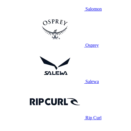
Salomon
Osprey
Salewa
Rip Curl