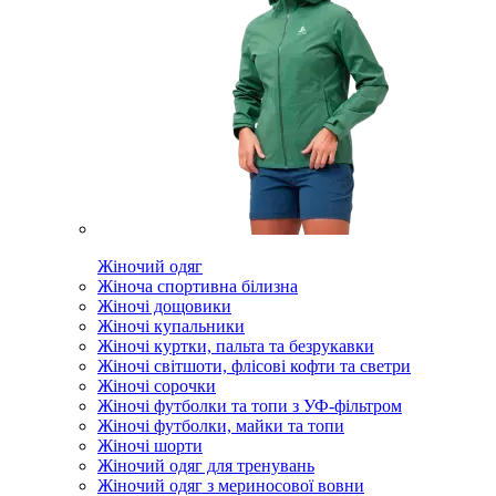
Жіночий одяг
Жіноча спортивна білизна
Жіночі дощовики
Жіночі купальники
Жіночі куртки, пальта та безрукавки
Жіночі світшоти, флісові кофти та светри
Жіночі сорочки
Жіночі футболки та топи з УФ-фільтром
Жіночі футболки, майки та топи
Жіночі шорти
Жіночий одяг для тренувань
Жіночий одяг з мериносової вовни