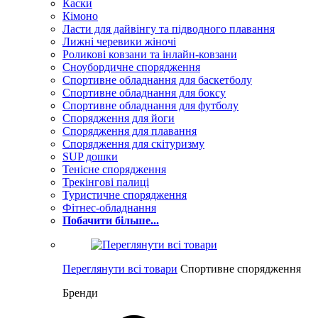
Каски
Кімоно
Ласти для дайвінгу та підводного плавання
Лижні черевики жіночі
Роликові ковзани та інлайн-ковзани
Сноубордичне спорядження
Спортивне обладнання для баскетболу
Спортивне обладнання для боксу
Спортивне обладнання для футболу
Спорядження для йоги
Спорядження для плавання
Спорядження для скітуризму
SUP дошки
Тенісне спорядження
Трекінгові палиці
Туристичне спорядження
Фітнес-обладнання
Побачити більше...
Переглянути всі товари
Спортивне спорядження
Бренди