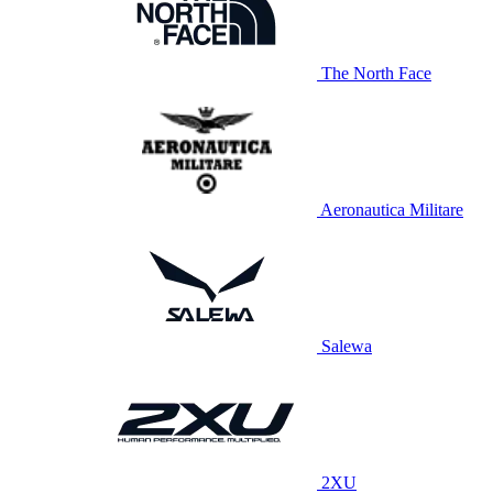
The North Face
Aeronautica Militare
Salewa
2XU