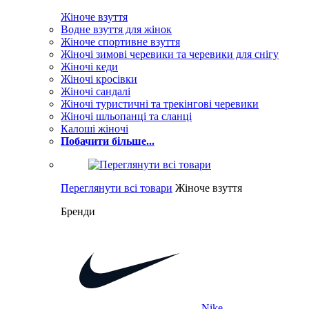
Жіноче взуття
Водне взуття для жінок
Жіноче спортивне взуття
Жіночі зимові черевики та черевики для снігу
Жіночі кеди
Жіночі кросівки
Жіночі сандалі
Жіночі туристичні та трекінгові черевики
Жіночі шльопанці та сланці
Калоші жіночі
Побачити більше...
Переглянути всі товари
Жіноче взуття
Бренди
Nike