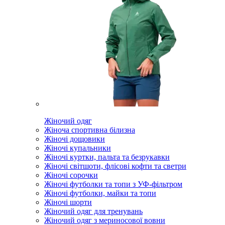
Жіночий одяг
Жіноча спортивна білизна
Жіночі дощовики
Жіночі купальники
Жіночі куртки, пальта та безрукавки
Жіночі світшоти, флісові кофти та светри
Жіночі сорочки
Жіночі футболки та топи з УФ-фільтром
Жіночі футболки, майки та топи
Жіночі шорти
Жіночий одяг для тренувань
Жіночий одяг з мериносової вовни