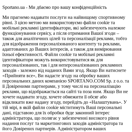
Sportano.ua - Ми дбаємо про вашу конфіденційність
Ми прагнемо надавати послуги на найвищому спортивному
рівні. З цією метою ми використовуємо файли cookie та
мобільні рекламні ідентифікатори, які забезпечують належне
функціонування сервісу, а після отримання Вашої згоди –
також для аналітичних цілей та персоналізації реклами, тобто
для відображення персоналізованого контенту та реклами,
адаптованих до Ваших інтересів, а також для вимірювання
їхньої ефективності. Файли cookie та мобільні рекламні
ідентифікатори можуть використовуватися як для
персоналізованих, так і для неперсоналізованих рекламних
заходів - залежно від наданих Вами згод. Якщо Ви натиснете
«Прийняти все», Ви надасте згоду на обробку ваших
персональних даних компанією SPORTANO.COM Sp. z o.o. та
її Довіреними партнерами, у тому числі на персоналізацію
реклами, що відображається на сайті та поза ним. Якщо Ви не
хочете надавати згоду, хочете обмежити її обсяг або
відкликати вже надану згоду, перейдіть до «Налаштувань». У
тій мірі, в якій файли cookie міститимуть Ваші персональні
дані, підставою для їх обробки буде законний інтерес
адміністратора, що полягає у забезпеченні високого рівня
надання послуг та маркетингових заходів адміністратора та
його Довірених партнерів. Адміністратором ваших