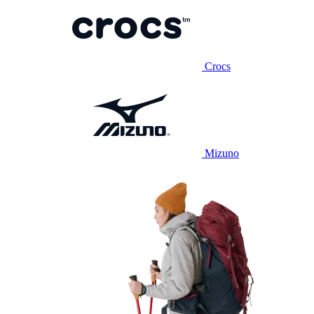
Crocs
Mizuno