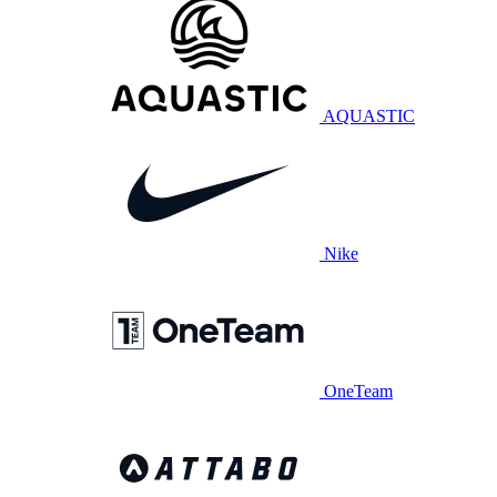
AQUASTIC
Nike
OneTeam