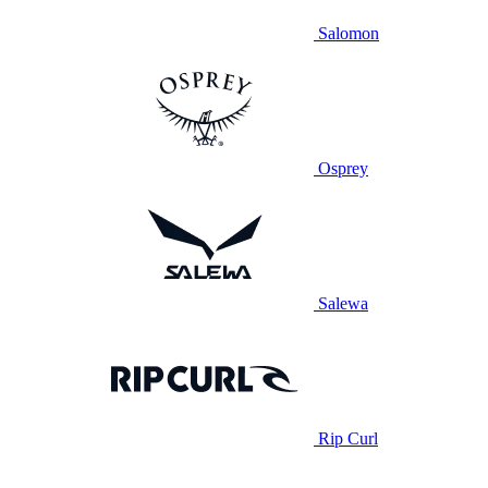
Salomon
Osprey
Salewa
Rip Curl