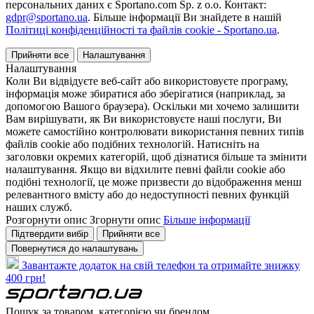
персональних даних є Sportano.com Sp. z o.o. Контакт:
gdpr@sportano.ua
. Більше інформації Ви знайдете в нашій
Політиці конфіденційності та файлів cookie - Sportano.ua
.
Прийняти все
Налаштування
Налаштування
Коли Ви відвідуєте веб-сайт або використовуєте програму,
інформація може збиратися або зберігатися (наприклад, за
допомогою Вашого браузера). Оскільки ми хочемо залишити
Вам вирішувати, як Ви використовуєте наші послуги, Ви
можете самостійно контролювати використання певних типів
файлів cookie або подібних технологій. Натисніть на
заголовки окремих категорій, щоб дізнатися більше та змінити
налаштування. Якщо ви відхилите певні файли cookie або
подібні технології, це може призвести до відображення менш
релевантного вмісту або до недоступності певних функцій
наших служб.
Розгорнути опис
Згорнути опис
Більше інформації
Підтвердити вибір
Прийняти все
Повернутися до налаштувань
Завантажте додаток на свій телефон та отримайте знижку
400 грн!
Пошук за товаром, категорією чи брендом