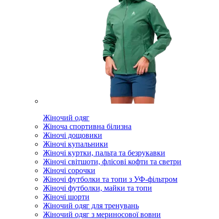
Жіночий одяг
Жіноча спортивна білизна
Жіночі дощовики
Жіночі купальники
Жіночі куртки, пальта та безрукавки
Жіночі світшоти, флісові кофти та светри
Жіночі сорочки
Жіночі футболки та топи з УФ-фільтром
Жіночі футболки, майки та топи
Жіночі шорти
Жіночий одяг для тренувань
Жіночий одяг з мериносової вовни