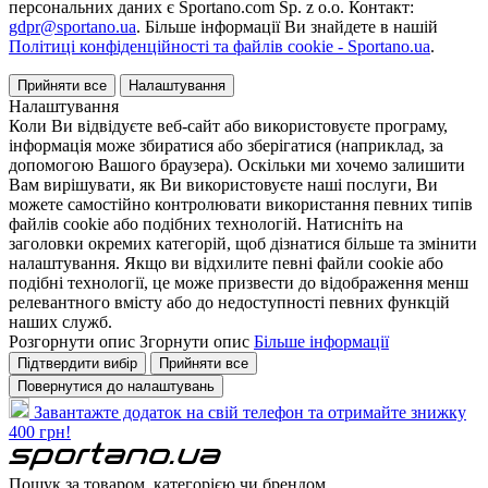
персональних даних є Sportano.com Sp. z o.o. Контакт:
gdpr@sportano.ua
. Більше інформації Ви знайдете в нашій
Політиці конфіденційності та файлів cookie - Sportano.ua
.
Прийняти все
Налаштування
Налаштування
Коли Ви відвідуєте веб-сайт або використовуєте програму,
інформація може збиратися або зберігатися (наприклад, за
допомогою Вашого браузера). Оскільки ми хочемо залишити
Вам вирішувати, як Ви використовуєте наші послуги, Ви
можете самостійно контролювати використання певних типів
файлів cookie або подібних технологій. Натисніть на
заголовки окремих категорій, щоб дізнатися більше та змінити
налаштування. Якщо ви відхилите певні файли cookie або
подібні технології, це може призвести до відображення менш
релевантного вмісту або до недоступності певних функцій
наших служб.
Розгорнути опис
Згорнути опис
Більше інформації
Підтвердити вибір
Прийняти все
Повернутися до налаштувань
Завантажте додаток на свій телефон та отримайте знижку
400 грн!
Пошук за товаром, категорією чи брендом