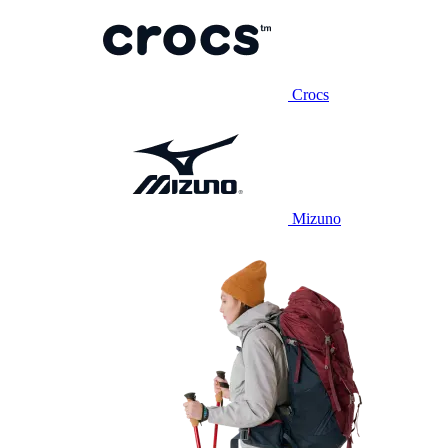
Crocs
Mizuno