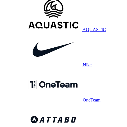
AQUASTIC
Nike
OneTeam