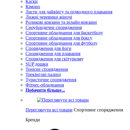
Каски
Кімоно
Ласти для дайвінгу та підводного плавання
Лижні черевики жіночі
Роликові ковзани та інлайн-ковзани
Сноубордичне спорядження
Спортивне обладнання для баскетболу
Спортивне обладнання для боксу
Спортивне обладнання для футболу
Спорядження для йоги
Спорядження для плавання
Спорядження для скітуризму
SUP дошки
Тенісне спорядження
Трекінгові палиці
Туристичне спорядження
Фітнес-обладнання
Побачити більше...
Переглянути всі товари
Спортивне спорядження
Бренди