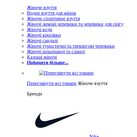
Жіноче взуття
Водне взуття для жінок
Жіноче спортивне взуття
Жіночі зимові черевики та черевики для снігу
Жіночі кеди
Жіночі кросівки
Жіночі сандалі
Жіночі туристичні та трекінгові черевики
Жіночі шльопанці та сланці
Калоші жіночі
Побачити більше...
Переглянути всі товари
Жіноче взуття
Бренди
Nike