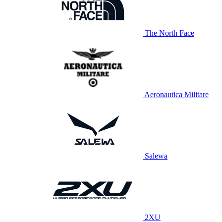
The North Face
Aeronautica Militare
Salewa
2XU