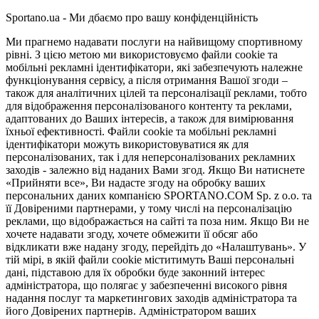
Sportano.ua - Ми дбаємо про вашу конфіденційність
Ми прагнемо надавати послуги на найвищому спортивному
рівні. З цією метою ми використовуємо файли cookie та
мобільні рекламні ідентифікатори, які забезпечують належне
функціонування сервісу, а після отримання Вашої згоди –
також для аналітичних цілей та персоналізації реклами, тобто
для відображення персоналізованого контенту та реклами,
адаптованих до Ваших інтересів, а також для вимірювання
їхньої ефективності. Файли cookie та мобільні рекламні
ідентифікатори можуть використовуватися як для
персоналізованих, так і для неперсоналізованих рекламних
заходів - залежно від наданих Вами згод. Якщо Ви натиснете
«Прийняти все», Ви надасте згоду на обробку ваших
персональних даних компанією SPORTANO.COM Sp. z o.o. та
її Довіреними партнерами, у тому числі на персоналізацію
реклами, що відображається на сайті та поза ним. Якщо Ви не
хочете надавати згоду, хочете обмежити її обсяг або
відкликати вже надану згоду, перейдіть до «Налаштувань». У
тій мірі, в якій файли cookie міститимуть Ваші персональні
дані, підставою для їх обробки буде законний інтерес
адміністратора, що полягає у забезпеченні високого рівня
надання послуг та маркетингових заходів адміністратора та
його Довірених партнерів. Адміністратором ваших