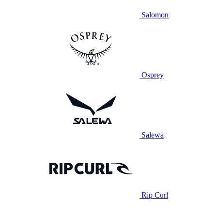
Salomon
Osprey
Salewa
Rip Curl