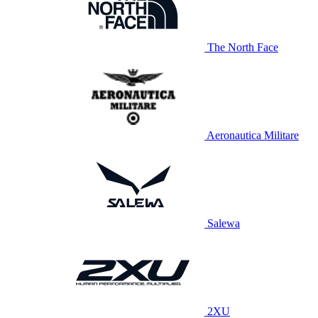
The North Face
Aeronautica Militare
Salewa
2XU