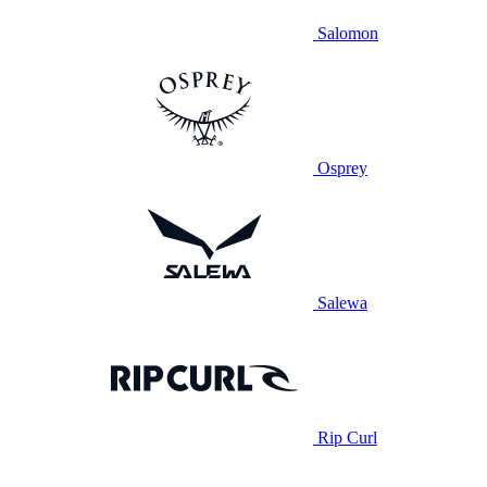
Salomon
Osprey
Salewa
Rip Curl