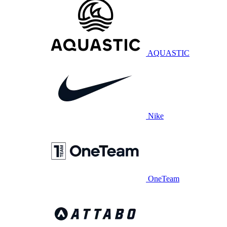
AQUASTIC
Nike
OneTeam