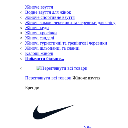
Жіноче взуття
Водне взуття для жінок
Жіноче спортивне взуття
Жіночі зимові черевики та черевики для снігу
Жіночі кеди
Жіночі кросівки
Жіночі сандалі
Жіночі туристичні та трекінгові черевики
Жіночі шльопанці та сланці
Калоші жіночі
Побачити більше...
Переглянути всі товари
Жіноче взуття
Бренди
Nike