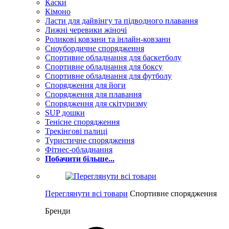
Каски
Кімоно
Ласти для дайвінгу та підводного плавання
Лижні черевики жіночі
Роликові ковзани та інлайн-ковзани
Сноубордичне спорядження
Спортивне обладнання для баскетболу
Спортивне обладнання для боксу
Спортивне обладнання для футболу
Спорядження для йоги
Спорядження для плавання
Спорядження для скітуризму
SUP дошки
Тенісне спорядження
Трекінгові палиці
Туристичне спорядження
Фітнес-обладнання
Побачити більше...
Переглянути всі товари
Спортивне спорядження
Бренди