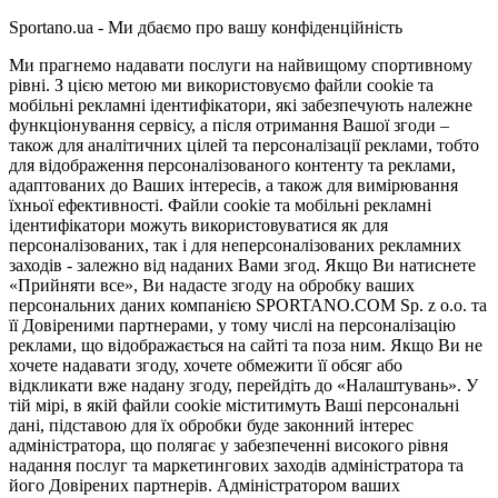
Sportano.ua - Ми дбаємо про вашу конфіденційність
Ми прагнемо надавати послуги на найвищому спортивному
рівні. З цією метою ми використовуємо файли cookie та
мобільні рекламні ідентифікатори, які забезпечують належне
функціонування сервісу, а після отримання Вашої згоди –
також для аналітичних цілей та персоналізації реклами, тобто
для відображення персоналізованого контенту та реклами,
адаптованих до Ваших інтересів, а також для вимірювання
їхньої ефективності. Файли cookie та мобільні рекламні
ідентифікатори можуть використовуватися як для
персоналізованих, так і для неперсоналізованих рекламних
заходів - залежно від наданих Вами згод. Якщо Ви натиснете
«Прийняти все», Ви надасте згоду на обробку ваших
персональних даних компанією SPORTANO.COM Sp. z o.o. та
її Довіреними партнерами, у тому числі на персоналізацію
реклами, що відображається на сайті та поза ним. Якщо Ви не
хочете надавати згоду, хочете обмежити її обсяг або
відкликати вже надану згоду, перейдіть до «Налаштувань». У
тій мірі, в якій файли cookie міститимуть Ваші персональні
дані, підставою для їх обробки буде законний інтерес
адміністратора, що полягає у забезпеченні високого рівня
надання послуг та маркетингових заходів адміністратора та
його Довірених партнерів. Адміністратором ваших