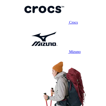
Crocs
Mizuno