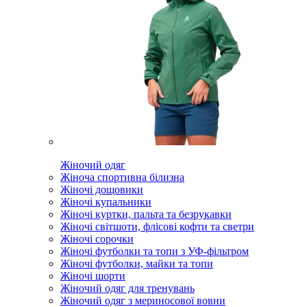
Жіночий одяг
Жіноча спортивна білизна
Жіночі дощовики
Жіночі купальники
Жіночі куртки, пальта та безрукавки
Жіночі світшоти, флісові кофти та светри
Жіночі сорочки
Жіночі футболки та топи з УФ-фільтром
Жіночі футболки, майки та топи
Жіночі шорти
Жіночий одяг для тренувань
Жіночий одяг з мериносової вовни