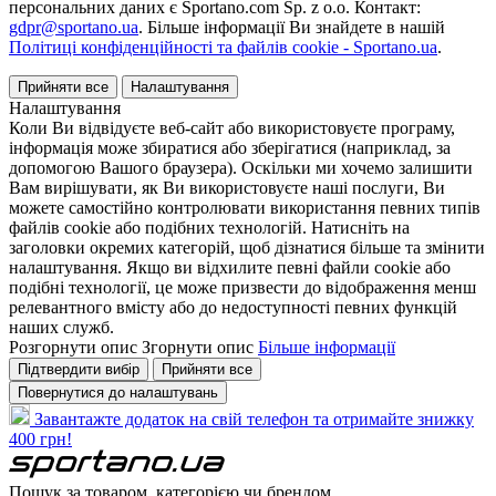
персональних даних є Sportano.com Sp. z o.o. Контакт:
gdpr@sportano.ua
. Більше інформації Ви знайдете в нашій
Політиці конфіденційності та файлів cookie - Sportano.ua
.
Прийняти все
Налаштування
Налаштування
Коли Ви відвідуєте веб-сайт або використовуєте програму,
інформація може збиратися або зберігатися (наприклад, за
допомогою Вашого браузера). Оскільки ми хочемо залишити
Вам вирішувати, як Ви використовуєте наші послуги, Ви
можете самостійно контролювати використання певних типів
файлів cookie або подібних технологій. Натисніть на
заголовки окремих категорій, щоб дізнатися більше та змінити
налаштування. Якщо ви відхилите певні файли cookie або
подібні технології, це може призвести до відображення менш
релевантного вмісту або до недоступності певних функцій
наших служб.
Розгорнути опис
Згорнути опис
Більше інформації
Підтвердити вибір
Прийняти все
Повернутися до налаштувань
Завантажте додаток на свій телефон та отримайте знижку
400 грн!
Пошук за товаром, категорією чи брендом