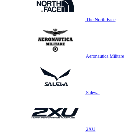
The North Face
Aeronautica Militare
Salewa
2XU