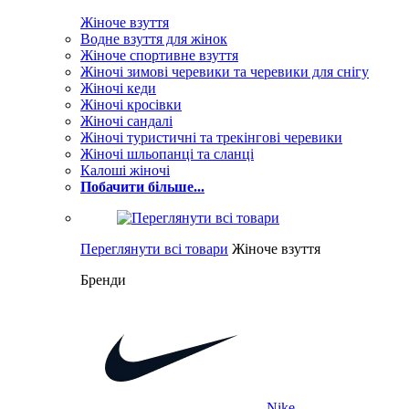
Жіноче взуття
Водне взуття для жінок
Жіноче спортивне взуття
Жіночі зимові черевики та черевики для снігу
Жіночі кеди
Жіночі кросівки
Жіночі сандалі
Жіночі туристичні та трекінгові черевики
Жіночі шльопанці та сланці
Калоші жіночі
Побачити більше...
Переглянути всі товари
Жіноче взуття
Бренди
Nike