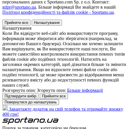
персональних даних є Sportano.com Sp. z o.o. Контакт:
gdpr@sportano.ua
. Більше інформації Ви знайдете в нашій
Політиці конфіденційності та файлів cookie - Sportano.ua
.
Прийняти все
Налаштування
Налаштування
Коли Ви відвідуєте веб-сайт або використовуєте програму,
інформація може збиратися або зберігатися (наприклад, за
допомогою Вашого браузера). Оскільки ми хочемо залишити
Вам вирішувати, як Ви використовуєте наші послуги, Ви
можете самостійно контролювати використання певних типів
файлів cookie або подібних технологій. Натисніть на
заголовки окремих категорій, щоб дізнатися більше та змінити
налаштування. Якщо ви відхилите певні файли cookie або
подібні технології, це може призвести до відображення менш
релевантного вмісту або до недоступності певних функцій
наших служб.
Розгорнути опис
Згорнути опис
Більше інформації
Підтвердити вибір
Прийняти все
Повернутися до налаштувань
Завантажте додаток на свій телефон та отримайте знижку
400 грн!
Пошук за товаром, категорією чи брендом