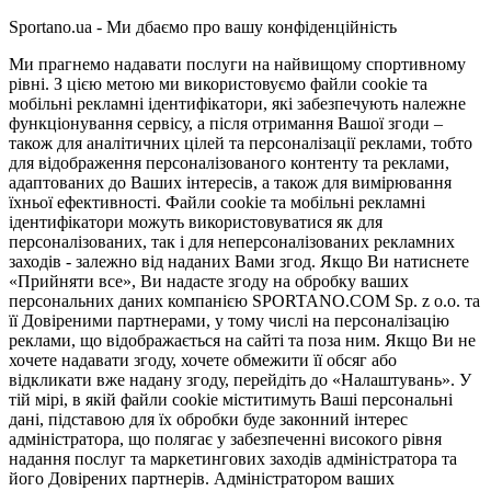
Sportano.ua - Ми дбаємо про вашу конфіденційність
Ми прагнемо надавати послуги на найвищому спортивному
рівні. З цією метою ми використовуємо файли cookie та
мобільні рекламні ідентифікатори, які забезпечують належне
функціонування сервісу, а після отримання Вашої згоди –
також для аналітичних цілей та персоналізації реклами, тобто
для відображення персоналізованого контенту та реклами,
адаптованих до Ваших інтересів, а також для вимірювання
їхньої ефективності. Файли cookie та мобільні рекламні
ідентифікатори можуть використовуватися як для
персоналізованих, так і для неперсоналізованих рекламних
заходів - залежно від наданих Вами згод. Якщо Ви натиснете
«Прийняти все», Ви надасте згоду на обробку ваших
персональних даних компанією SPORTANO.COM Sp. z o.o. та
її Довіреними партнерами, у тому числі на персоналізацію
реклами, що відображається на сайті та поза ним. Якщо Ви не
хочете надавати згоду, хочете обмежити її обсяг або
відкликати вже надану згоду, перейдіть до «Налаштувань». У
тій мірі, в якій файли cookie міститимуть Ваші персональні
дані, підставою для їх обробки буде законний інтерес
адміністратора, що полягає у забезпеченні високого рівня
надання послуг та маркетингових заходів адміністратора та
його Довірених партнерів. Адміністратором ваших