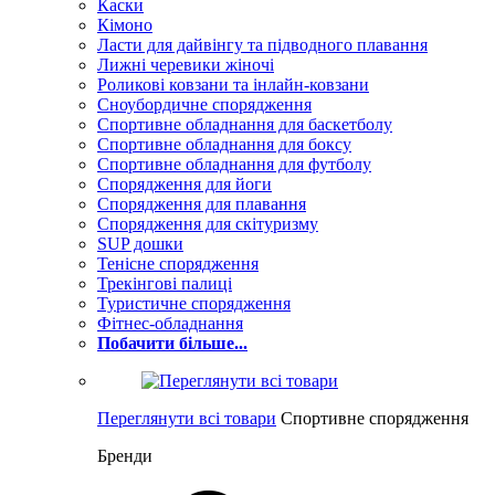
Каски
Кімоно
Ласти для дайвінгу та підводного плавання
Лижні черевики жіночі
Роликові ковзани та інлайн-ковзани
Сноубордичне спорядження
Спортивне обладнання для баскетболу
Спортивне обладнання для боксу
Спортивне обладнання для футболу
Спорядження для йоги
Спорядження для плавання
Спорядження для скітуризму
SUP дошки
Тенісне спорядження
Трекінгові палиці
Туристичне спорядження
Фітнес-обладнання
Побачити більше...
Переглянути всі товари
Спортивне спорядження
Бренди