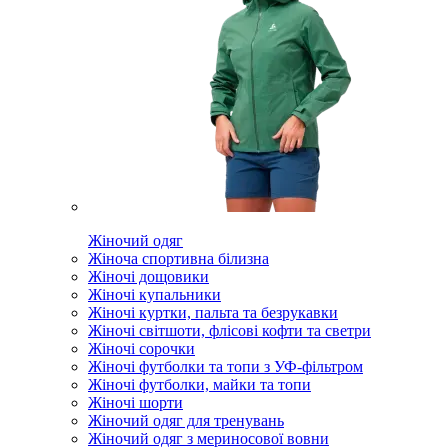
Жіночий одяг
Жіноча спортивна білизна
Жіночі дощовики
Жіночі купальники
Жіночі куртки, пальта та безрукавки
Жіночі світшоти, флісові кофти та светри
Жіночі сорочки
Жіночі футболки та топи з УФ-фільтром
Жіночі футболки, майки та топи
Жіночі шорти
Жіночий одяг для тренувань
Жіночий одяг з мериносової вовни