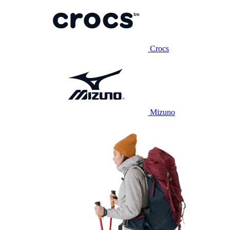
Crocs
Mizuno