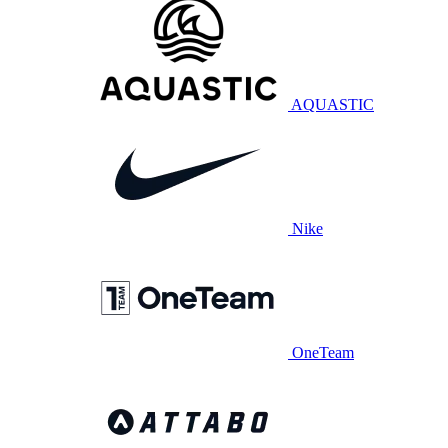
AQUASTIC
Nike
OneTeam