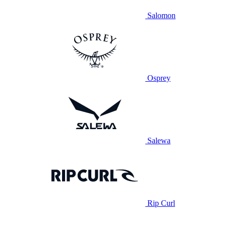
Salomon
Osprey
Salewa
Rip Curl