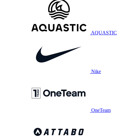
AQUASTIC
Nike
OneTeam