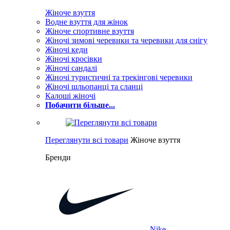
Жіноче взуття
Водне взуття для жінок
Жіноче спортивне взуття
Жіночі зимові черевики та черевики для снігу
Жіночі кеди
Жіночі кросівки
Жіночі сандалі
Жіночі туристичні та трекінгові черевики
Жіночі шльопанці та сланці
Калоші жіночі
Побачити більше...
Переглянути всі товари
Жіноче взуття
Бренди
Nike