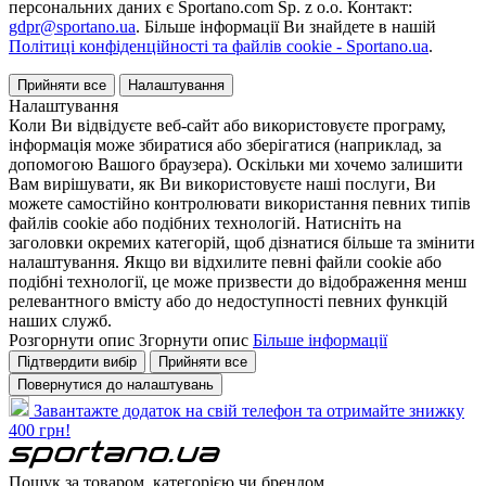
персональних даних є Sportano.com Sp. z o.o. Контакт:
gdpr@sportano.ua
. Більше інформації Ви знайдете в нашій
Політиці конфіденційності та файлів cookie - Sportano.ua
.
Прийняти все
Налаштування
Налаштування
Коли Ви відвідуєте веб-сайт або використовуєте програму,
інформація може збиратися або зберігатися (наприклад, за
допомогою Вашого браузера). Оскільки ми хочемо залишити
Вам вирішувати, як Ви використовуєте наші послуги, Ви
можете самостійно контролювати використання певних типів
файлів cookie або подібних технологій. Натисніть на
заголовки окремих категорій, щоб дізнатися більше та змінити
налаштування. Якщо ви відхилите певні файли cookie або
подібні технології, це може призвести до відображення менш
релевантного вмісту або до недоступності певних функцій
наших служб.
Розгорнути опис
Згорнути опис
Більше інформації
Підтвердити вибір
Прийняти все
Повернутися до налаштувань
Завантажте додаток на свій телефон та отримайте знижку
400 грн!
Пошук за товаром, категорією чи брендом