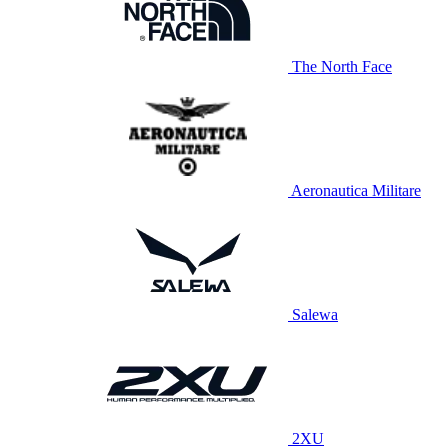
The North Face
Aeronautica Militare
Salewa
2XU