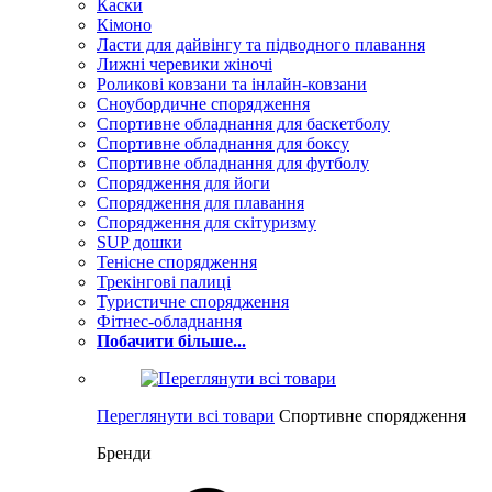
Каски
Кімоно
Ласти для дайвінгу та підводного плавання
Лижні черевики жіночі
Роликові ковзани та інлайн-ковзани
Сноубордичне спорядження
Спортивне обладнання для баскетболу
Спортивне обладнання для боксу
Спортивне обладнання для футболу
Спорядження для йоги
Спорядження для плавання
Спорядження для скітуризму
SUP дошки
Тенісне спорядження
Трекінгові палиці
Туристичне спорядження
Фітнес-обладнання
Побачити більше...
Переглянути всі товари
Спортивне спорядження
Бренди