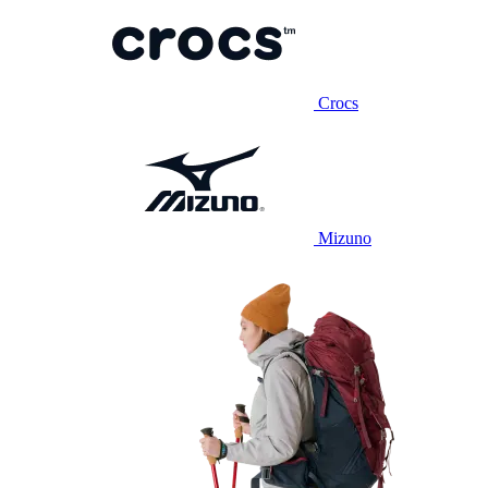
Crocs
Mizuno