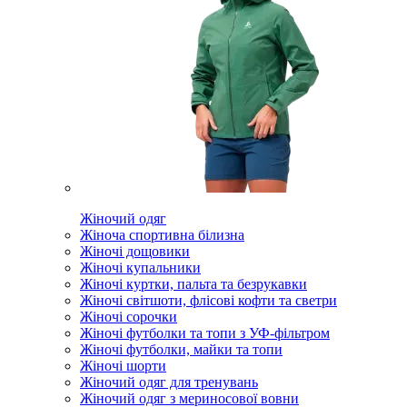
Жіночий одяг
Жіноча спортивна білизна
Жіночі дощовики
Жіночі купальники
Жіночі куртки, пальта та безрукавки
Жіночі світшоти, флісові кофти та светри
Жіночі сорочки
Жіночі футболки та топи з УФ-фільтром
Жіночі футболки, майки та топи
Жіночі шорти
Жіночий одяг для тренувань
Жіночий одяг з мериносової вовни