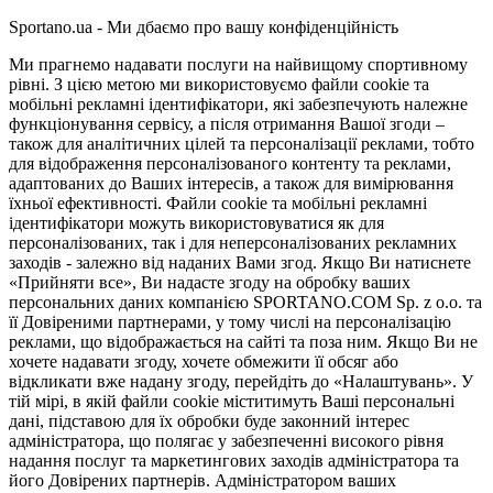
Sportano.ua - Ми дбаємо про вашу конфіденційність
Ми прагнемо надавати послуги на найвищому спортивному
рівні. З цією метою ми використовуємо файли cookie та
мобільні рекламні ідентифікатори, які забезпечують належне
функціонування сервісу, а після отримання Вашої згоди –
також для аналітичних цілей та персоналізації реклами, тобто
для відображення персоналізованого контенту та реклами,
адаптованих до Ваших інтересів, а також для вимірювання
їхньої ефективності. Файли cookie та мобільні рекламні
ідентифікатори можуть використовуватися як для
персоналізованих, так і для неперсоналізованих рекламних
заходів - залежно від наданих Вами згод. Якщо Ви натиснете
«Прийняти все», Ви надасте згоду на обробку ваших
персональних даних компанією SPORTANO.COM Sp. z o.o. та
її Довіреними партнерами, у тому числі на персоналізацію
реклами, що відображається на сайті та поза ним. Якщо Ви не
хочете надавати згоду, хочете обмежити її обсяг або
відкликати вже надану згоду, перейдіть до «Налаштувань». У
тій мірі, в якій файли cookie міститимуть Ваші персональні
дані, підставою для їх обробки буде законний інтерес
адміністратора, що полягає у забезпеченні високого рівня
надання послуг та маркетингових заходів адміністратора та
його Довірених партнерів. Адміністратором ваших