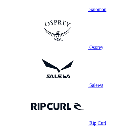
Salomon
Osprey
Salewa
Rip Curl