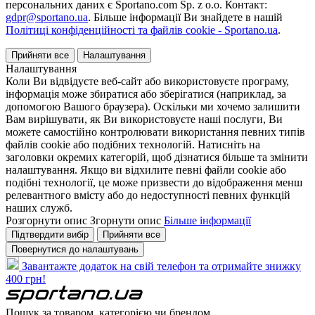
персональних даних є Sportano.com Sp. z o.o. Контакт:
gdpr@sportano.ua
. Більше інформації Ви знайдете в нашій
Політиці конфіденційності та файлів cookie - Sportano.ua
.
Прийняти все
Налаштування
Налаштування
Коли Ви відвідуєте веб-сайт або використовуєте програму,
інформація може збиратися або зберігатися (наприклад, за
допомогою Вашого браузера). Оскільки ми хочемо залишити
Вам вирішувати, як Ви використовуєте наші послуги, Ви
можете самостійно контролювати використання певних типів
файлів cookie або подібних технологій. Натисніть на
заголовки окремих категорій, щоб дізнатися більше та змінити
налаштування. Якщо ви відхилите певні файли cookie або
подібні технології, це може призвести до відображення менш
релевантного вмісту або до недоступності певних функцій
наших служб.
Розгорнути опис
Згорнути опис
Більше інформації
Підтвердити вибір
Прийняти все
Повернутися до налаштувань
Завантажте додаток на свій телефон та отримайте знижку
400 грн!
Пошук за товаром, категорією чи брендом