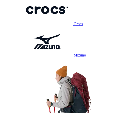
Crocs
Mizuno