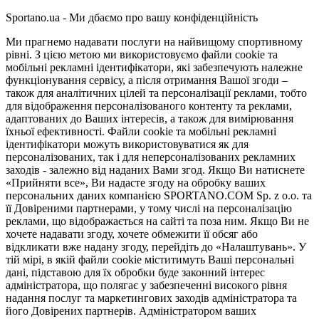
Sportano.ua - Ми дбаємо про вашу конфіденційність
Ми прагнемо надавати послуги на найвищому спортивному
рівні. З цією метою ми використовуємо файли cookie та
мобільні рекламні ідентифікатори, які забезпечують належне
функціонування сервісу, а після отримання Вашої згоди –
також для аналітичних цілей та персоналізації реклами, тобто
для відображення персоналізованого контенту та реклами,
адаптованих до Ваших інтересів, а також для вимірювання
їхньої ефективності. Файли cookie та мобільні рекламні
ідентифікатори можуть використовуватися як для
персоналізованих, так і для неперсоналізованих рекламних
заходів - залежно від наданих Вами згод. Якщо Ви натиснете
«Прийняти все», Ви надасте згоду на обробку ваших
персональних даних компанією SPORTANO.COM Sp. z o.o. та
її Довіреними партнерами, у тому числі на персоналізацію
реклами, що відображається на сайті та поза ним. Якщо Ви не
хочете надавати згоду, хочете обмежити її обсяг або
відкликати вже надану згоду, перейдіть до «Налаштувань». У
тій мірі, в якій файли cookie міститимуть Ваші персональні
дані, підставою для їх обробки буде законний інтерес
адміністратора, що полягає у забезпеченні високого рівня
надання послуг та маркетингових заходів адміністратора та
його Довірених партнерів. Адміністратором ваших