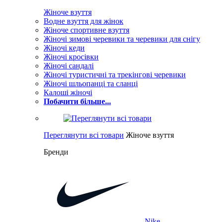
Жіноче взуття
Водне взуття для жінок
Жіноче спортивне взуття
Жіночі зимові черевики та черевики для снігу
Жіночі кеди
Жіночі кросівки
Жіночі сандалі
Жіночі туристичні та трекінгові черевики
Жіночі шльопанці та сланці
Калоші жіночі
Побачити більше...
Переглянути всі товари
Жіноче взуття
Бренди
Nike