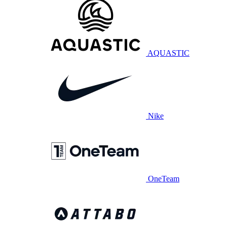
AQUASTIC
Nike
OneTeam