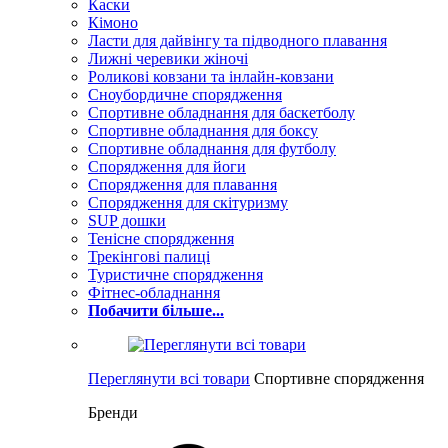
Каски
Кімоно
Ласти для дайвінгу та підводного плавання
Лижні черевики жіночі
Роликові ковзани та інлайн-ковзани
Сноубордичне спорядження
Спортивне обладнання для баскетболу
Спортивне обладнання для боксу
Спортивне обладнання для футболу
Спорядження для йоги
Спорядження для плавання
Спорядження для скітуризму
SUP дошки
Тенісне спорядження
Трекінгові палиці
Туристичне спорядження
Фітнес-обладнання
Побачити більше...
Переглянути всі товари
Спортивне спорядження
Бренди