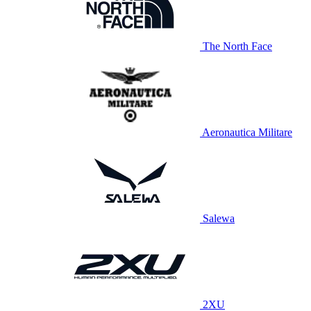
The North Face
Aeronautica Militare
Salewa
2XU