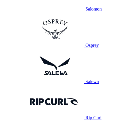
Salomon
Osprey
Salewa
Rip Curl