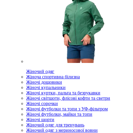
Жіночий одяг
Жіноча спортивна білизна
Жіночі дощовики
Жіночі купальники
Жіночі куртки, пальта та безрукавки
Жіночі світшоти, флісові кофти та светри
Жіночі сорочки
Жіночі футболки та топи з УФ-фільтром
Жіночі футболки, майки та топи
Жіночі шорти
Жіночий одяг для тренувань
Жіночий одяг з мериносової вовни