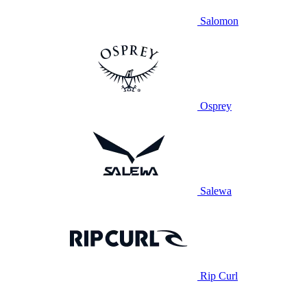
Salomon
Osprey
Salewa
Rip Curl