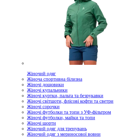
Жіночий одяг
Жіноча спортивна білизна
Жіночі дощовики
Жіночі купальники
Жіночі куртки, пальта та безрукавки
Жіночі світшоти, флісові кофти та светри
Жіночі сорочки
Жіночі футболки та топи з УФ-фільтром
Жіночі футболки, майки та топи
Жіночі шорти
Жіночий одяг для тренувань
Жіночий одяг з мериносової вовни