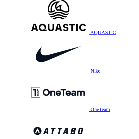
AQUASTIC
Nike
OneTeam