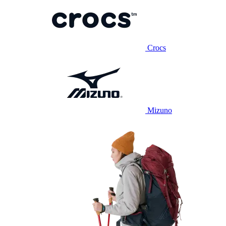
Crocs
Mizuno