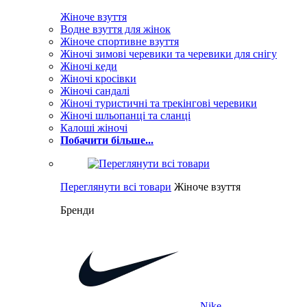
Жіноче взуття
Водне взуття для жінок
Жіноче спортивне взуття
Жіночі зимові черевики та черевики для снігу
Жіночі кеди
Жіночі кросівки
Жіночі сандалі
Жіночі туристичні та трекінгові черевики
Жіночі шльопанці та сланці
Калоші жіночі
Побачити більше...
Переглянути всі товари
Жіноче взуття
Бренди
Nike