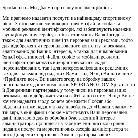
Sportano.ua - Ми дбаємо про вашу конфіденційність
Ми прагнемо надавати послуги на найвищому спортивному
рівні. З цією метою ми використовуємо файли cookie та
мобільні рекламні ідентифікатори, які забезпечують належне
функціонування сервісу, а після отримання Вашої згоди –
також для аналітичних цілей та персоналізації реклами, тобто
для відображення персоналізованого контенту та реклами,
адаптованих до Ваших інтересів, а також для вимірювання
їхньої ефективності. Файли cookie та мобільні рекламні
ідентифікатори можуть використовуватися як для
персоналізованих, так і для неперсоналізованих рекламних
заходів - залежно від наданих Вами згод. Якщо Ви натиснете
«Прийняти все», Ви надасте згоду на обробку ваших
персональних даних компанією SPORTANO.COM Sp. z o.o. та
її Довіреними партнерами, у тому числі на персоналізацію
реклами, що відображається на сайті та поза ним. Якщо Ви не
хочете надавати згоду, хочете обмежити її обсяг або
відкликати вже надану згоду, перейдіть до «Налаштувань». У
тій мірі, в якій файли cookie міститимуть Ваші персональні
дані, підставою для їх обробки буде законний інтерес
адміністратора, що полягає у забезпеченні високого рівня
надання послуг та маркетингових заходів адміністратора та
його Довірених партнерів. Адміністратором ваших