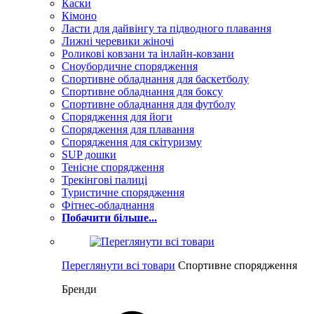
Каски
Кімоно
Ласти для дайвінгу та підводного плавання
Лижні черевики жіночі
Роликові ковзани та інлайн-ковзани
Сноубордичне спорядження
Спортивне обладнання для баскетболу
Спортивне обладнання для боксу
Спортивне обладнання для футболу
Спорядження для йоги
Спорядження для плавання
Спорядження для скітуризму
SUP дошки
Тенісне спорядження
Трекінгові палиці
Туристичне спорядження
Фітнес-обладнання
Побачити більше...
Переглянути всі товари
Спортивне спорядження
Бренди