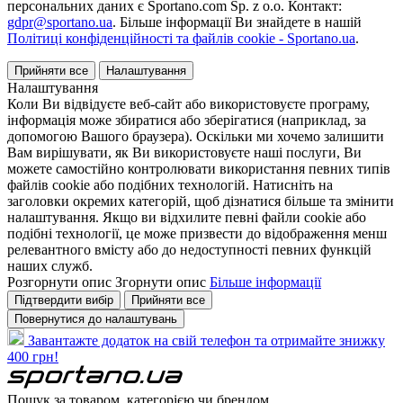
персональних даних є Sportano.com Sp. z o.o. Контакт:
gdpr@sportano.ua
. Більше інформації Ви знайдете в нашій
Політиці конфіденційності та файлів cookie - Sportano.ua
.
Прийняти все
Налаштування
Налаштування
Коли Ви відвідуєте веб-сайт або використовуєте програму,
інформація може збиратися або зберігатися (наприклад, за
допомогою Вашого браузера). Оскільки ми хочемо залишити
Вам вирішувати, як Ви використовуєте наші послуги, Ви
можете самостійно контролювати використання певних типів
файлів cookie або подібних технологій. Натисніть на
заголовки окремих категорій, щоб дізнатися більше та змінити
налаштування. Якщо ви відхилите певні файли cookie або
подібні технології, це може призвести до відображення менш
релевантного вмісту або до недоступності певних функцій
наших служб.
Розгорнути опис
Згорнути опис
Більше інформації
Підтвердити вибір
Прийняти все
Повернутися до налаштувань
Завантажте додаток на свій телефон та отримайте знижку
400 грн!
Пошук за товаром, категорією чи брендом