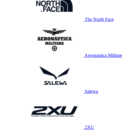
The North Face
Aeronautica Militare
Salewa
2XU