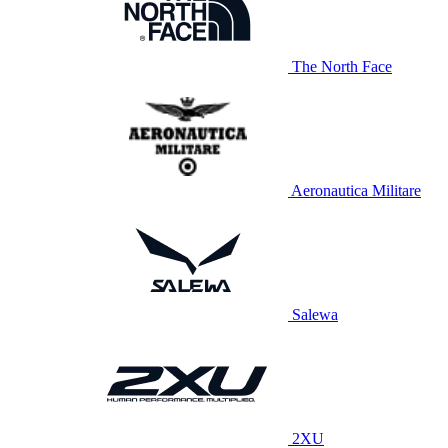
The North Face
Aeronautica Militare
Salewa
2XU