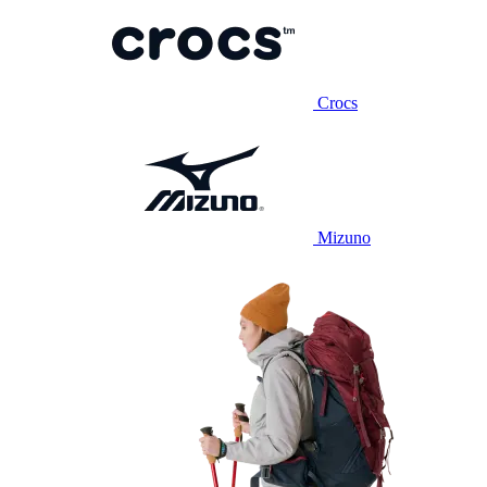
Crocs
Mizuno