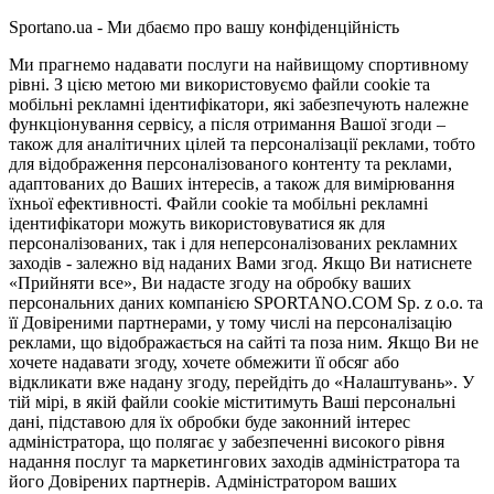
Sportano.ua - Ми дбаємо про вашу конфіденційність
Ми прагнемо надавати послуги на найвищому спортивному
рівні. З цією метою ми використовуємо файли cookie та
мобільні рекламні ідентифікатори, які забезпечують належне
функціонування сервісу, а після отримання Вашої згоди –
також для аналітичних цілей та персоналізації реклами, тобто
для відображення персоналізованого контенту та реклами,
адаптованих до Ваших інтересів, а також для вимірювання
їхньої ефективності. Файли cookie та мобільні рекламні
ідентифікатори можуть використовуватися як для
персоналізованих, так і для неперсоналізованих рекламних
заходів - залежно від наданих Вами згод. Якщо Ви натиснете
«Прийняти все», Ви надасте згоду на обробку ваших
персональних даних компанією SPORTANO.COM Sp. z o.o. та
її Довіреними партнерами, у тому числі на персоналізацію
реклами, що відображається на сайті та поза ним. Якщо Ви не
хочете надавати згоду, хочете обмежити її обсяг або
відкликати вже надану згоду, перейдіть до «Налаштувань». У
тій мірі, в якій файли cookie міститимуть Ваші персональні
дані, підставою для їх обробки буде законний інтерес
адміністратора, що полягає у забезпеченні високого рівня
надання послуг та маркетингових заходів адміністратора та
його Довірених партнерів. Адміністратором ваших