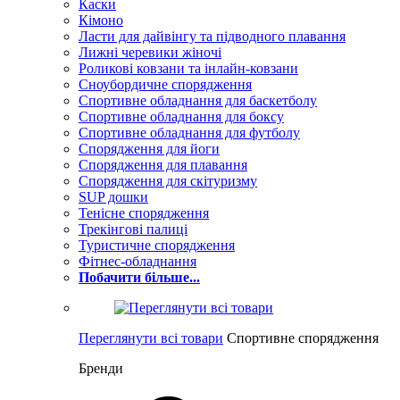
Каски
Кімоно
Ласти для дайвінгу та підводного плавання
Лижні черевики жіночі
Роликові ковзани та інлайн-ковзани
Сноубордичне спорядження
Спортивне обладнання для баскетболу
Спортивне обладнання для боксу
Спортивне обладнання для футболу
Спорядження для йоги
Спорядження для плавання
Спорядження для скітуризму
SUP дошки
Тенісне спорядження
Трекінгові палиці
Туристичне спорядження
Фітнес-обладнання
Побачити більше...
Переглянути всі товари
Спортивне спорядження
Бренди