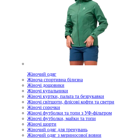
Жіночий одяг
Жіноча спортивна білизна
Жіночі дощовики
Жіночі купальники
Жіночі куртки, пальта та безрукавки
Жіночі світшоти, флісові кофти та светри
Жіночі сорочки
Жіночі футболки та топи з УФ-фільтром
Жіночі футболки, майки та топи
Жіночі шорти
Жіночий одяг для тренувань
Жіночий одяг з мериносової вовни