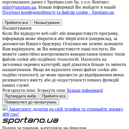
персональних даних є Sportano.com Sp. z o.o. Контакт:
gdpr@sportano.ua
. Більше інформації Ви знайдете в нашій
Політиці конфіденційності та файлів cookie - Sportano.ua
.
Прийняти все
Налаштування
Налаштування
Коли Ви відвідуєте веб-сайт або використовуєте програму,
інформація може збиратися або зберігатися (наприклад, за
допомогою Вашого браузера). Оскільки ми хочемо залишити
Вам вирішувати, як Ви використовуєте наші послуги, Ви
можете самостійно контролювати використання певних типів
файлів cookie або подібних технологій. Натисніть на
заголовки окремих категорій, щоб дізнатися більше та змінити
налаштування. Якщо ви відхилите певні файли cookie або
подібні технології, це може призвести до відображення менш
релевантного вмісту або до недоступності певних функцій
наших служб.
Розгорнути опис
Згорнути опис
Більше інформації
Підтвердити вибір
Прийняти все
Повернутися до налаштувань
Завантажте додаток на свій телефон та отримайте знижку
400 грн!
Пошук за товаром, категорією чи брендом