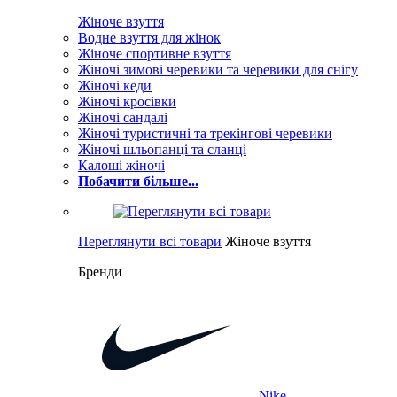
Жіноче взуття
Водне взуття для жінок
Жіноче спортивне взуття
Жіночі зимові черевики та черевики для снігу
Жіночі кеди
Жіночі кросівки
Жіночі сандалі
Жіночі туристичні та трекінгові черевики
Жіночі шльопанці та сланці
Калоші жіночі
Побачити більше...
Переглянути всі товари
Жіноче взуття
Бренди
Nike