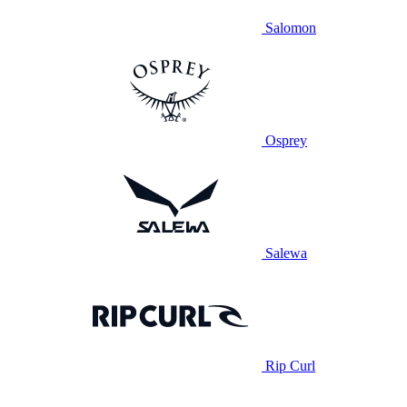
Salomon
Osprey
Salewa
Rip Curl