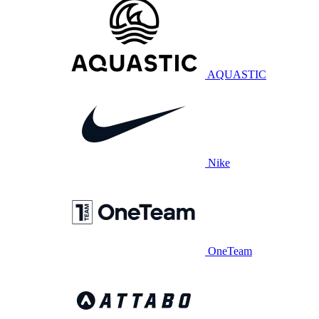
AQUASTIC
Nike
OneTeam