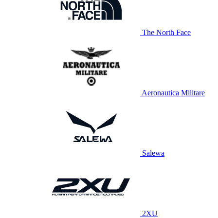
The North Face
Aeronautica Militare
Salewa
2XU