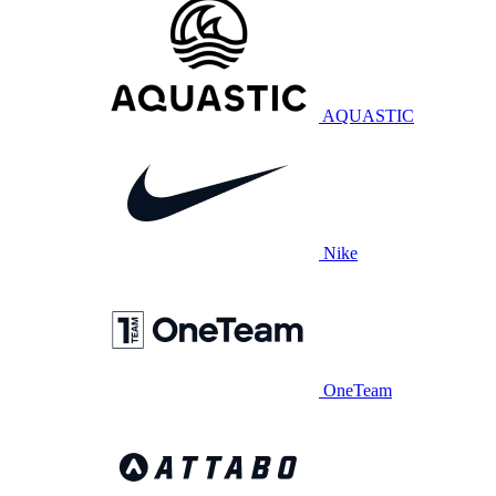
AQUASTIC
Nike
OneTeam