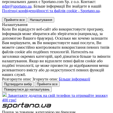
персональних даних є Sportano.com Sp. z o.o. Контакт:
gdpr@sportano.ua
. Більше інформації Ви знайдете в нашій
Політиці конфіденційності та файлів cookie - Sportano.ua
.
Прийняти все
Налаштування
Налаштування
Коли Ви відвідуєте веб-сайт або використовуєте програму,
інформація може збиратися або зберігатися (наприклад, за
допомогою Вашого браузера). Оскільки ми хочемо залишити
Вам вирішувати, як Ви використовуєте наші послуги, Ви
можете самостійно контролювати використання певних типів
файлів cookie або подібних технологій. Натисніть на
заголовки окремих категорій, щоб дізнатися більше та змінити
налаштування. Якщо ви відхилите певні файли cookie або
подібні технології, це може призвести до відображення менш
релевантного вмісту або до недоступності певних функцій
наших служб.
Розгорнути опис
Згорнути опис
Більше інформації
Підтвердити вибір
Прийняти все
Повернутися до налаштувань
Завантажте додаток на свій телефон та отримайте знижку
400 грн!
Пошук за товаром, категорією чи брендом