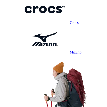
Crocs
Mizuno