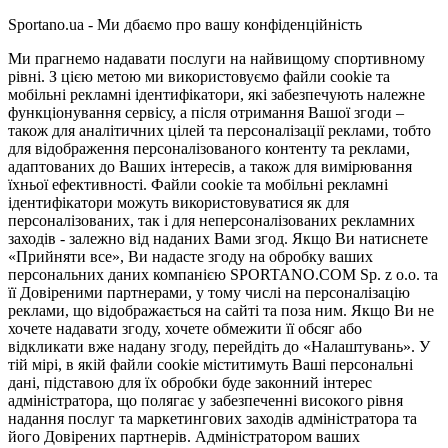
Sportano.ua - Ми дбаємо про вашу конфіденційність
Ми прагнемо надавати послуги на найвищому спортивному
рівні. З цією метою ми використовуємо файли cookie та
мобільні рекламні ідентифікатори, які забезпечують належне
функціонування сервісу, а після отримання Вашої згоди –
також для аналітичних цілей та персоналізації реклами, тобто
для відображення персоналізованого контенту та реклами,
адаптованих до Ваших інтересів, а також для вимірювання
їхньої ефективності. Файли cookie та мобільні рекламні
ідентифікатори можуть використовуватися як для
персоналізованих, так і для неперсоналізованих рекламних
заходів - залежно від наданих Вами згод. Якщо Ви натиснете
«Прийняти все», Ви надасте згоду на обробку ваших
персональних даних компанією SPORTANO.COM Sp. z o.o. та
її Довіреними партнерами, у тому числі на персоналізацію
реклами, що відображається на сайті та поза ним. Якщо Ви не
хочете надавати згоду, хочете обмежити її обсяг або
відкликати вже надану згоду, перейдіть до «Налаштувань». У
тій мірі, в якій файли cookie міститимуть Ваші персональні
дані, підставою для їх обробки буде законний інтерес
адміністратора, що полягає у забезпеченні високого рівня
надання послуг та маркетингових заходів адміністратора та
його Довірених партнерів. Адміністратором ваших