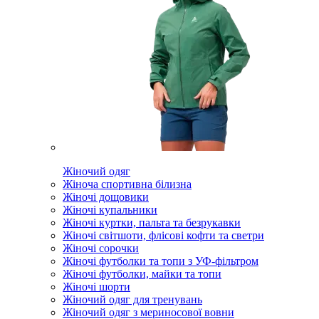
Жіночий одяг
Жіноча спортивна білизна
Жіночі дощовики
Жіночі купальники
Жіночі куртки, пальта та безрукавки
Жіночі світшоти, флісові кофти та светри
Жіночі сорочки
Жіночі футболки та топи з УФ-фільтром
Жіночі футболки, майки та топи
Жіночі шорти
Жіночий одяг для тренувань
Жіночий одяг з мериносової вовни