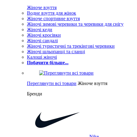
Жіноче взуття
Водне взуття для жінок
Жіноче спортивне взуття
Жіночі зимові черевики та черевики для снігу
Жіночі кеди
Жіночі кросівки
Жіночі сандалі
Жіночі туристичні та трекінгові черевики
Жіночі шльопанці та сланці
Калоші жіночі
Побачити більше...
Переглянути всі товари
Жіноче взуття
Бренди
Nike