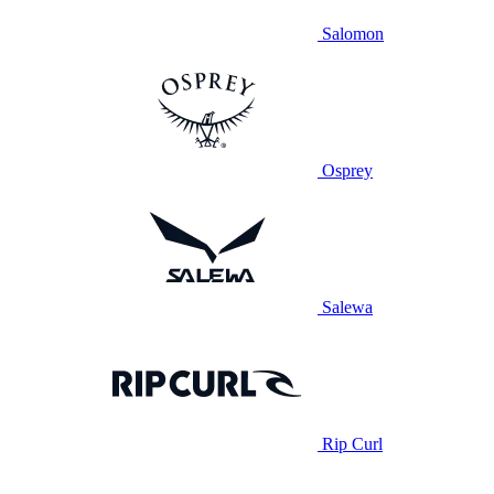
Salomon
Osprey
Salewa
Rip Curl