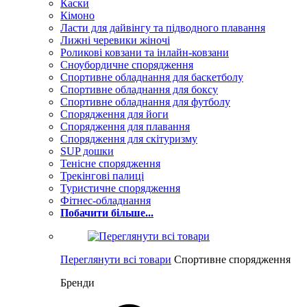
Каски
Кімоно
Ласти для дайвінгу та підводного плавання
Лижні черевики жіночі
Роликові ковзани та інлайн-ковзани
Сноубордичне спорядження
Спортивне обладнання для баскетболу
Спортивне обладнання для боксу
Спортивне обладнання для футболу
Спорядження для йоги
Спорядження для плавання
Спорядження для скітуризму
SUP дошки
Тенісне спорядження
Трекінгові палиці
Туристичне спорядження
Фітнес-обладнання
Побачити більше...
Переглянути всі товари
Спортивне спорядження
Бренди