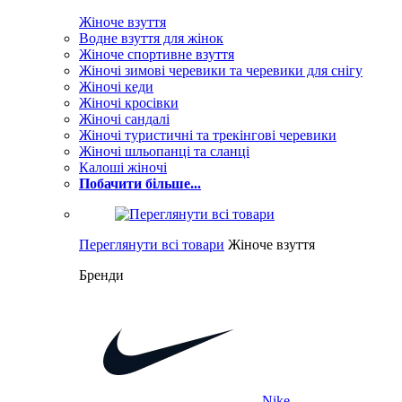
Жіноче взуття
Водне взуття для жінок
Жіноче спортивне взуття
Жіночі зимові черевики та черевики для снігу
Жіночі кеди
Жіночі кросівки
Жіночі сандалі
Жіночі туристичні та трекінгові черевики
Жіночі шльопанці та сланці
Калоші жіночі
Побачити більше...
Переглянути всі товари
Жіноче взуття
Бренди
Nike