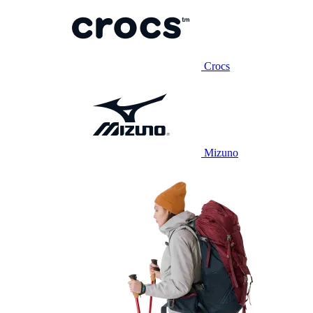
Crocs
Mizuno