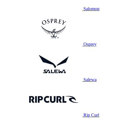
Salomon
Osprey
Salewa
Rip Curl