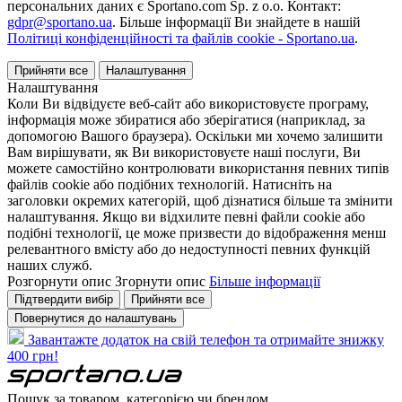
персональних даних є Sportano.com Sp. z o.o. Контакт:
gdpr@sportano.ua
. Більше інформації Ви знайдете в нашій
Політиці конфіденційності та файлів cookie - Sportano.ua
.
Прийняти все
Налаштування
Налаштування
Коли Ви відвідуєте веб-сайт або використовуєте програму,
інформація може збиратися або зберігатися (наприклад, за
допомогою Вашого браузера). Оскільки ми хочемо залишити
Вам вирішувати, як Ви використовуєте наші послуги, Ви
можете самостійно контролювати використання певних типів
файлів cookie або подібних технологій. Натисніть на
заголовки окремих категорій, щоб дізнатися більше та змінити
налаштування. Якщо ви відхилите певні файли cookie або
подібні технології, це може призвести до відображення менш
релевантного вмісту або до недоступності певних функцій
наших служб.
Розгорнути опис
Згорнути опис
Більше інформації
Підтвердити вибір
Прийняти все
Повернутися до налаштувань
Завантажте додаток на свій телефон та отримайте знижку
400 грн!
Пошук за товаром, категорією чи брендом