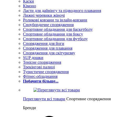
Каски
Кімоно
Ласти для дайвінгу та підводного плавання
Лижні черевики жіночі
Роликові ковзани та інлайн-ковзани
Сноубордичне спорядження
Спортивне обладнання для баскетболу
Спортивне обладнання для боксу
Спортивне обладнання для футболу
Спорядження для йоги
Спорядження для плавання
Спорядження для скітуризму
SUP дошки
Тенісне спорядження
Трекінгові палиці
Туристичне спорядження
Фітнес-обладнання
Побачити більше...
Переглянути всі товари
Спортивне спорядження
Бренди