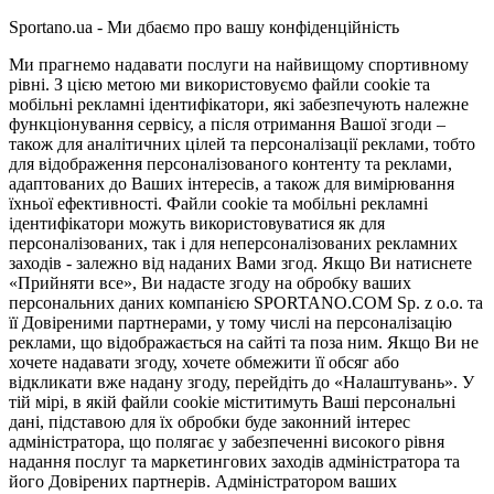
Sportano.ua - Ми дбаємо про вашу конфіденційність
Ми прагнемо надавати послуги на найвищому спортивному
рівні. З цією метою ми використовуємо файли cookie та
мобільні рекламні ідентифікатори, які забезпечують належне
функціонування сервісу, а після отримання Вашої згоди –
також для аналітичних цілей та персоналізації реклами, тобто
для відображення персоналізованого контенту та реклами,
адаптованих до Ваших інтересів, а також для вимірювання
їхньої ефективності. Файли cookie та мобільні рекламні
ідентифікатори можуть використовуватися як для
персоналізованих, так і для неперсоналізованих рекламних
заходів - залежно від наданих Вами згод. Якщо Ви натиснете
«Прийняти все», Ви надасте згоду на обробку ваших
персональних даних компанією SPORTANO.COM Sp. z o.o. та
її Довіреними партнерами, у тому числі на персоналізацію
реклами, що відображається на сайті та поза ним. Якщо Ви не
хочете надавати згоду, хочете обмежити її обсяг або
відкликати вже надану згоду, перейдіть до «Налаштувань». У
тій мірі, в якій файли cookie міститимуть Ваші персональні
дані, підставою для їх обробки буде законний інтерес
адміністратора, що полягає у забезпеченні високого рівня
надання послуг та маркетингових заходів адміністратора та
його Довірених партнерів. Адміністратором ваших