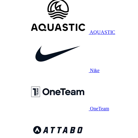
AQUASTIC
Nike
OneTeam