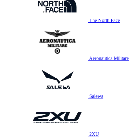
The North Face
Aeronautica Militare
Salewa
2XU