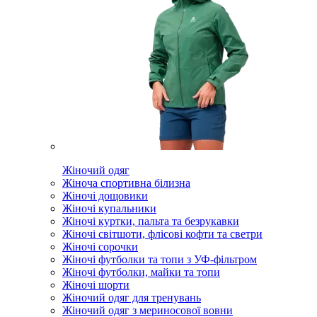
Жіночий одяг
Жіноча спортивна білизна
Жіночі дощовики
Жіночі купальники
Жіночі куртки, пальта та безрукавки
Жіночі світшоти, флісові кофти та светри
Жіночі сорочки
Жіночі футболки та топи з УФ-фільтром
Жіночі футболки, майки та топи
Жіночі шорти
Жіночий одяг для тренувань
Жіночий одяг з мериносової вовни